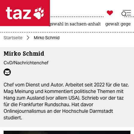

taz zahl ich
hitze
surfen
landtagswahl in sachsen-anhalt
gewalt gegen

taz zahl ich
Startseite
Mirko Schmid
taz zahl ich
Mirko Schmid
themen
CvD/Nachrichtenchef
politik
öko
Chef vom Dienst und Autor. Arbeitet seit 2022 für die taz.
Mag Meinung und kommentiert politische Themen mit
gesellschaft
Hang zum Ausland (vor allem USA). Schrieb vor der taz
für die Frankfurter Rundschau. Hat davor
kultur
Onlinejournalismus an der Hochschule Darmstadt
studiert.
sport