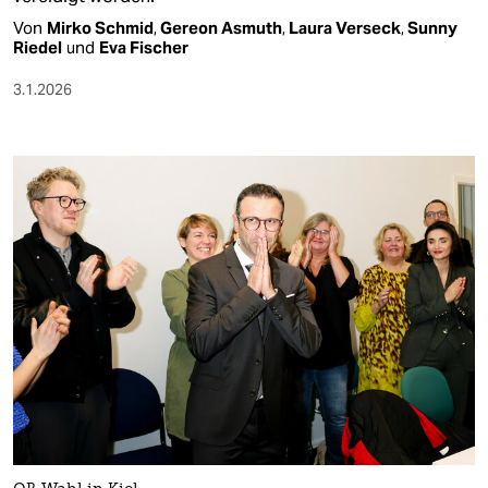
epaper login
Von
Mirko Schmid
,
Gereon Asmuth
,
Laura Verseck
,
Sunny
Riedel
und
Eva Fischer
3.1.2026