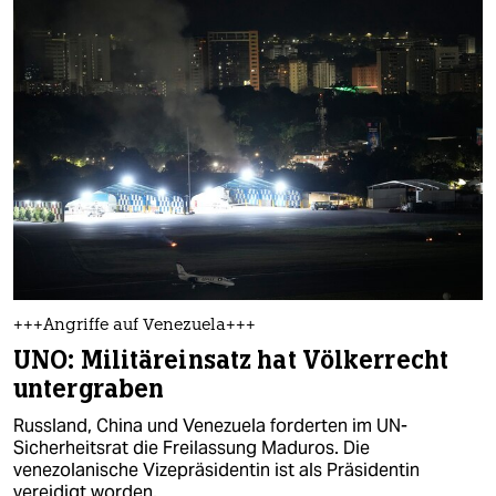
berlin
nord
wahrheit
verlag
verlag
veranstaltungen
shop
fragen & hilfe
+++Angriffe auf Venezuela+++
UNO: Militäreinsatz hat Völkerrecht
unterstützen
untergraben
abo
Russland, China und Venezuela forderten im UN-
Sicherheitsrat die Freilassung Maduros. Die
genossenschaft
venezolanische Vizepräsidentin ist als Präsidentin
vereidigt worden.