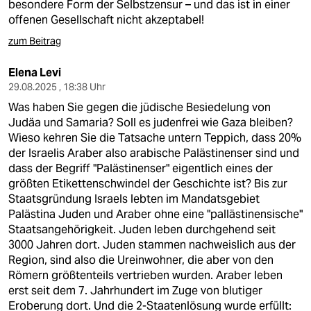
epaper login
besondere Form der Selbstzensur – und das ist in einer
offenen Gesellschaft nicht akzeptabel!
zum Beitrag
Elena Levi
29.08.2025 , 18:38 Uhr
Was haben Sie gegen die jüdische Besiedelung von
Judäa und Samaria? Soll es judenfrei wie Gaza bleiben?
Wieso kehren Sie die Tatsache untern Teppich, dass 20%
der Israelis Araber also arabische Palästinenser sind und
dass der Begriff "Palästinenser" eigentlich eines der
größten Etikettenschwindel der Geschichte ist? Bis zur
Staatsgründung Israels lebten im Mandatsgebiet
Palästina Juden und Araber ohne eine "pallästinensische"
Staatsangehörigkeit. Juden leben durchgehend seit
3000 Jahren dort. Juden stammen nachweislich aus der
Region, sind also die Ureinwohner, die aber von den
Römern größtenteils vertrieben wurden. Araber leben
erst seit dem 7. Jahrhundert im Zuge von blutiger
Eroberung dort. Und die 2-Staatenlösung wurde erfüllt: