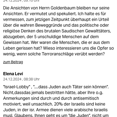
24.12.2024 , 09:10 Uhr
Die Ansichten von Herrn Goldenbaum bleiben nur seine
Ansichten. Er vermutet und spekuliert. Ich halte es für
vermessen, zum jetzigen Zeitpunkt überhaupt ein Urteil
über die wahren Beweggründe und das politische oder
religiöse Denken des brutalen Saudischen Gewalttäters,
abzugeben, der 5 unschuldige Menschen auf dem
Gewissen hat. Wer waren die Menschen, die er aus dem
Leben gerissen hat? Wieso interessieren uns die Opfer so
wenig, wenn solche Terroranschläge verübt werden?
zum Beitrag
Elena Levi
24.12.2024 , 08:38 Uhr
"Israel-Lobby" , "....dass Juden auch Täter sein können".
Nicht,dassdas jemals bestritten hätte, aber Ihre o.g.
Anmerkungen sind durch und durch antisemitisch
motiviert, weil unsachlich. 20% der Israelis sind keine
Juden, in der isr. Armee dienen viele arabische Israelis
musl. Glaubens. Ihnen geht es um "die Juden", nicht um