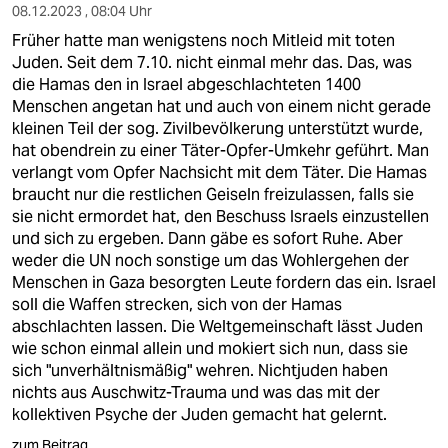
08.12.2023 , 08:04 Uhr
Früher hatte man wenigstens noch Mitleid mit toten
Juden. Seit dem 7.10. nicht einmal mehr das. Das, was
die Hamas den in Israel abgeschlachteten 1400
Menschen angetan hat und auch von einem nicht gerade
kleinen Teil der sog. Zivilbevölkerung unterstützt wurde,
hat obendrein zu einer Täter-Opfer-Umkehr geführt. Man
verlangt vom Opfer Nachsicht mit dem Täter. Die Hamas
braucht nur die restlichen Geiseln freizulassen, falls sie
sie nicht ermordet hat, den Beschuss Israels einzustellen
und sich zu ergeben. Dann gäbe es sofort Ruhe. Aber
weder die UN noch sonstige um das Wohlergehen der
Menschen in Gaza besorgten Leute fordern das ein. Israel
soll die Waffen strecken, sich von der Hamas
abschlachten lassen. Die Weltgemeinschaft lässt Juden
wie schon einmal allein und mokiert sich nun, dass sie
sich "unverhältnismäßig" wehren. Nichtjuden haben
nichts aus Auschwitz-Trauma und was das mit der
kollektiven Psyche der Juden gemacht hat gelernt.
zum Beitrag