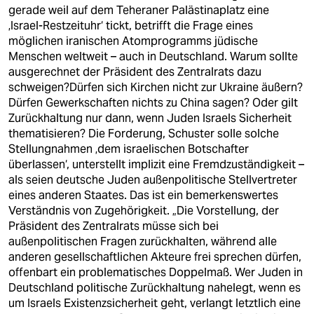
berlin
gerade weil auf dem Teheraner Palästinaplatz eine
‚Israel-Restzeituhr‘ tickt, betrifft die Frage eines
nord
möglichen iranischen Atomprogramms jüdische
Menschen weltweit – auch in Deutschland. Warum sollte
wahrheit
ausgerechnet der Präsident des Zentralrats dazu
schweigen?Dürfen sich Kirchen nicht zur Ukraine äußern?
verlag
Dürfen Gewerkschaften nichts zu China sagen? Oder gilt
Zurückhaltung nur dann, wenn Juden Israels Sicherheit
verlag
thematisieren? Die Forderung, Schuster solle solche
Stellungnahmen ‚dem israelischen Botschafter
veranstaltungen
überlassen‘, unterstellt implizit eine Fremdzuständigkeit –
shop
als seien deutsche Juden außenpolitische Stellvertreter
eines anderen Staates. Das ist ein bemerkenswertes
fragen & hilfe
Verständnis von Zugehörigkeit. „Die Vorstellung, der
Präsident des Zentralrats müsse sich bei
unterstützen
außenpolitischen Fragen zurückhalten, während alle
anderen gesellschaftlichen Akteure frei sprechen dürfen,
abo
offenbart ein problematisches Doppelmaß. Wer Juden in
Deutschland politische Zurückhaltung nahelegt, wenn es
genossenschaft
um Israels Existenzsicherheit geht, verlangt letztlich eine