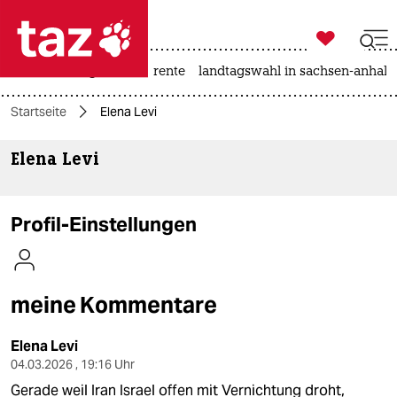

taz zahl ich
hitze
niedrigwasser
rente
landtagswahl in sachsen-anhalt

taz zahl ich
Startseite
Elena Levi
taz zahl ich
Elena Levi
themen
politik
Profil-Einstellungen
öko
gesellschaft
meine Kommentare
kultur
Elena Levi
sport
04.03.2026 , 19:16 Uhr
Gerade weil Iran Israel offen mit Vernichtung droht,