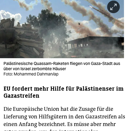
berlin
nord
wahrheit
verlag
verlag
veranstaltungen
Palästinesische Quassam-Raketen fliegen von Gaza-Stadt aus
über von Israel zerbombte Häuser
shop
Foto: Mohammed Dahman/ap
fragen & hilfe
EU fordert mehr Hilfe für Palästinenser im
Gazastreifen
unterstützen
Die Europäische Union hat die Zusage für die
abo
Lieferung von Hilfsgütern in den Gazastreifen als
genossenschaft
einen Anfang bezeichnet. Es müsse aber mehr