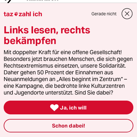
3
In Fließgewässern
taz
zahl ich
Gerade nicht

Links lesen, rechts
4
Krise der Demokratie
bekämpfen
AfD-Wählen als Triebabfuhr
Mit doppelter Kraft für eine offene Gesellschaft!
Besonders jetzt brauchen Menschen, die sich gegen
Rechtsextremismus einsetzen, unsere Solidarität.
5
Teuer, unökologisch und krankmachend?
Daher gehen 50 Prozent der Einnahmen aus
Sind Klimaanlagen böse?
Neuanmeldungen an „Alles beginnt im Zentrum“ –
eine Kampagne, die bedrohte linke Kulturzentren
und Jugendorte unterstützt. Sind Sie dabei?
6
Bedrohung der liberalen Demokratie

Ja, ich will
Macht es bum in Sachsen-Anhalt?
Schon dabei!