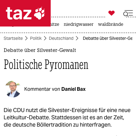

taz zahl ich
krieg in der ukraine
hitze
niedrigwasser
waldbrände

taz zahl ich
Startseite
Politik
Deutschland
Debatte über Silvester-Gew
taz zahl ich
Debatte über Silvester-Gewalt
themen
Politische Pyromanen
politik
öko
Kommentar von
Daniel Bax
gesellschaft
kultur
Die CDU nutzt die Silvester-Ereignisse für eine neue
Leitkultur-Debatte. Stattdessen ist es an der Zeit,
sport
die deutsche Böllertradition zu hinterfragen.