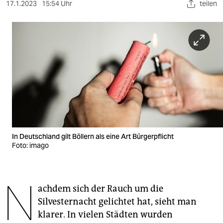
berlin
17.1.2023
15:54 Uhr
teilen
nord
wahrheit
verlag
verlag
veranstaltungen
shop
In Deutschland gilt Böllern als eine Art Bürgerpflicht
fragen & hilfe
Foto: imago
unterstützen
N
abo
achdem sich der Rauch um die
Silvesternacht gelichtet hat, sieht man
genossenschaft
klarer. In vielen Städten wurden