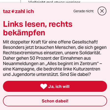
Vielleicht mal etwas weniger
verkrampfen und die paar Stunden im
taz
zahl ich
Gerade nicht

Jahr ertragen. Leben und Leben
lassen.
Links lesen, rechts
Ich habe keinen Bock in einer
bekämpfen
Gesellschaft zu leben wo eine Gruppe
der anderen ständig etwas verbieten
Mit doppelter Kraft für eine offene Gesellschaft!
möchte, weil es der eigenen
Besonders jetzt brauchen Menschen, die sich gegen
Überzeugung widerspricht.
Rechtsextremismus einsetzen, unsere Solidarität.
Daher gehen 50 Prozent der Einnahmen aus
Neuanmeldungen an „Alles beginnt im Zentrum“ –
eine Kampagne, die bedrohte linke Kulturzentren
fly
und Jugendorte unterstützt. Sind Sie dabei?
17.01.2023
,
16:12 Uhr
Schade.

Ja, ich will
90% des Artikels gehen in die Richtung, es ist
alles gesagt, nur nicht von jedem.
Schon dabei!