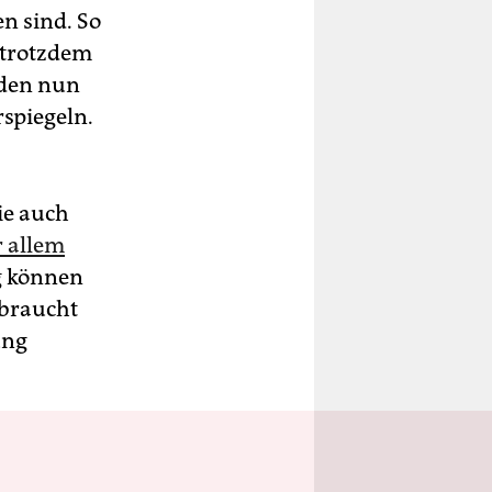
n sind. So
 trotzdem
iden nun
rspiegeln.
ie auch
r allem
ig können
 braucht
ung