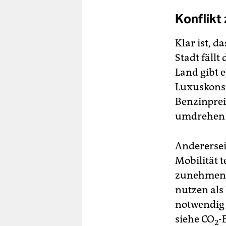
Konflikt
Klar ist, d
Stadt fällt
Land gibt e
Luxuskons
Benzinpreis
umdrehen m
Andererseit
Mobilität t
zunehmend
nutzen als
notwendig
siehe CO
-
2