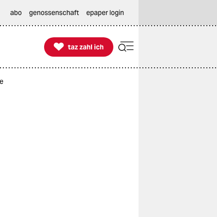
abo
genossenschaft
epaper login

taz zahl ich
taz zahl ich
le