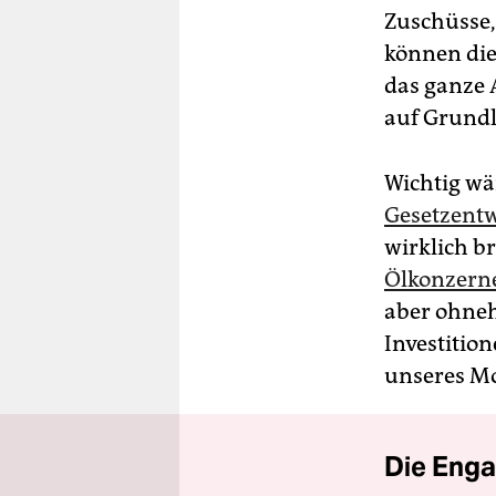
Zuschüsse,
können die
das ganze 
auf Grundl
Wichtig wä
Gesetzent
wirklich b
Ölkonzerne
aber ohneh
Investitio
unseres Mo
Die Enga