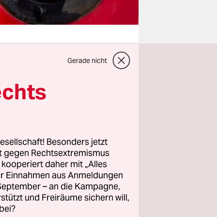
Gerade nicht
in der
echts
nkrabatt
Unter
 ein
esellschaft! Besonders jetzt
rt gegen Rechtsextremismus
seiner
z kooperiert daher mit „Alles
ller Einnahmen aus Anmeldungen
r Eingriff
. September – an die Kampagne,
rstützt und Freiräume sichern will,
bei?
swegs.