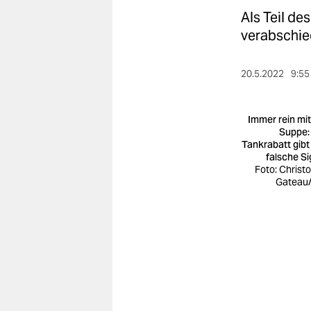
berlin
Als Teil d
nord
verabschied
wahrheit
20.5.2022
9:55
verlag
Immer rein mit
verlag
Suppe:
Tankrabatt gibt
veranstaltungen
falsche Si
Foto: Christ
shop
Gateau
fragen & hilfe
unterstützen
abo
genossenschaft