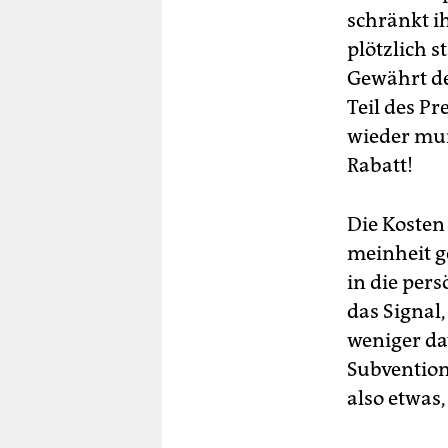
schränkt i
plötzlich s
Gewährt de
Teil des P
wieder mun
Rabatt!
Die Kosten 
meinheit g
in die per
das Signal,
weniger d
Subvention
also etwas,