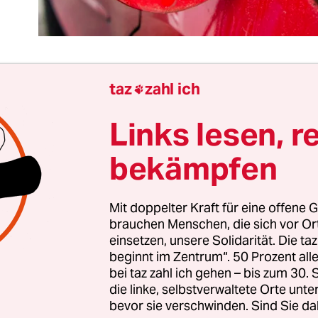
taz
zahl ich

es Energieentlastungspakets hat der Bundestag 
Links lesen, r
um Freitag neben dem 9-Euro-Ticket auch den Ta
sen, eine Steuersenkung für Diesel und Benzin. 
bekämpfen
ng des FDP-geführten Finanzministeriums wird
ngriff in den freien Markt getätigt.
Mit doppelter Kraft für eine offene G
brauchen Menschen, die sich vor O
te Koalitionspartner
führt damit nicht nur einen 
einsetzen, unsere Solidarität. Die ta
 Glaubenssätze ad absurdum
, er liefert auch ein
beginnt im Zentrum“. 50 Prozent a
des Beispiel für die Verzerrungen, die ein solche
bei taz zahl ich gehen – bis zum 30
die linke, selbstverwaltete Orte unte
nn. Ein Tankrabatt setzt falsche Anreize. Das ist
bevor sie verschwinden. Sind Sie da
ich – politisch alternativlos ist es allerdings keine