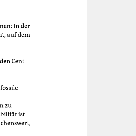
nen: In der
ht, auf dem
eden Cent
fossile
n zu
lität ist
chenswert,