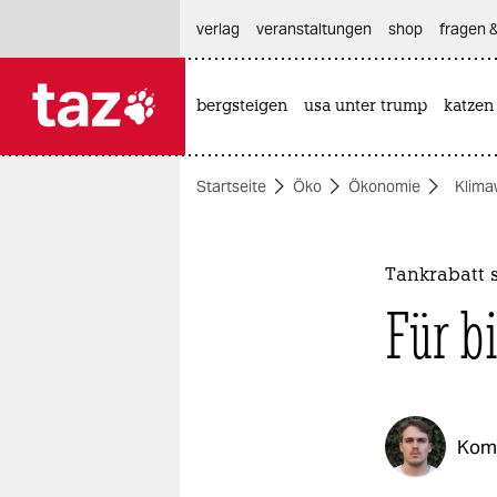
hautnavigation anspringen
hauptinhalt anspringen
footer anspringen
verlag
veranstaltungen
shop
fragen &
bergsteigen
usa unter trump
katzen

taz zahl ich
taz zahl ich
Startseite
Öko
Ökonomie
Klima
themen
politik
Tankrabatt s
öko
Für bi
gesellschaft
kultur
Kom
sport