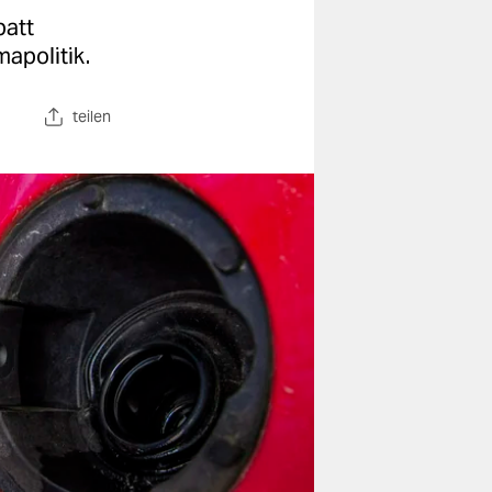
batt
mapolitik.
teilen