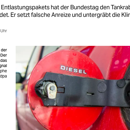
es Entlastungspakets hat der Bundestag den Tankra
et. Er setzt falsche Anreize und untergräbt die Kli
 Uhr
 der
 Der
 das
gnal
ophe
/dpa