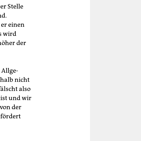
r Stelle
nd.
 er einen
s wird
höher der
 Allge-
shalb nicht
älscht also
 ist und wir
von der
efördert