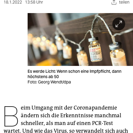
berlin
18.1.2022
13:58 Uhr
teilen
nord
wahrheit
verlag
verlag
veranstaltungen
Es werde Licht: Wenn schon eine Impfpflicht, dann
shop
höchstens ab 50
Foto: Georg Wendt/dpa
fragen & hilfe
unterstützen
B
eim Umgang mit der Coronapandemie
abo
ändern sich die Erkenntnisse manchmal
genossenschaft
schneller, als man auf einen PCR-Test
wartet. Und wie das Virus, so verwandelt sich auch