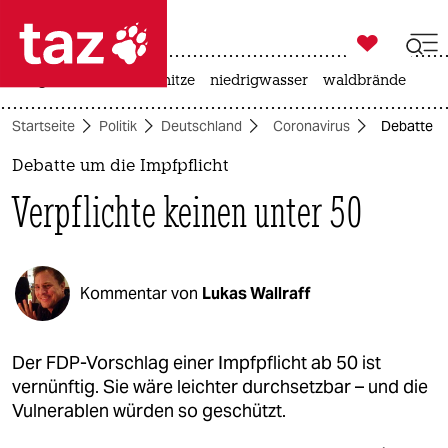

taz zahl ich
krieg in der ukraine
hitze
niedrigwasser
waldbrände

taz zahl ich
Startseite
Politik
Deutschland
Coronavirus
Debatte um
taz zahl ich
Debatte um die Impfpflicht
themen
Verpflichte keinen unter 50
politik
öko
Kommentar von
Lukas Wallraff
gesellschaft
kultur
Der FDP-Vorschlag einer Impfpflicht ab 50 ist
vernünftig. Sie wäre leichter durchsetzbar – und die
sport
Vulnerablen würden so geschützt.