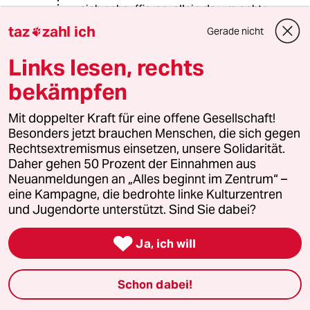
sich echauffieren, allein darum gehts.
Und nach Covid wird sich in
taz
zahl ich
Gerade nicht

Nullkomanichts das nächste
Schnappatmungs-Thema finden, das
Links lesen, rechts
jedenfalls kann ich Ihnen garantieren.
bekämpfen
Mit doppelter Kraft für eine offene Gesellschaft!
Elena Levi
EL
Besonders jetzt brauchen Menschen, die sich gegen
19.01.2022
,
14:01 Uhr
Rechtsextremismus einsetzen, unsere Solidarität.
@Glühbirni:
Daher gehen 50 Prozent der Einnahmen aus
"Die jetzige Impfplicht Politik rührt
Neuanmeldungen an „Alles beginnt im Zentrum“ –
den Widerstand doch auf."
eine Kampagne, die bedrohte linke Kulturzentren
Der Widerstand der Corona-Leugner
und Jugendorte unterstützt. Sind Sie dabei?
und Querdenker läuft lange bevor
das Wort "Impfpflicht" überhaupt

Ja, ich will
gefallen ist. Hier einen
Zusammenhang zwischen
Impfpflichtdebatte und dem
Schon dabei!
Aufbegehren durch "Spaziergänger"