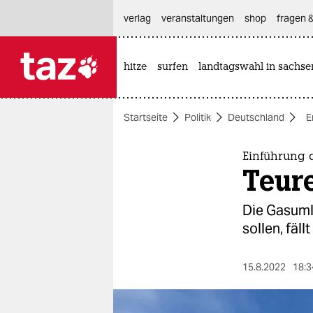
hautnavigation anspringen
hauptinhalt anspringen
footer anspringen
verlag
veranstaltungen
shop
fragen &
hitze
surfen
landtagswahl in sachse

taz zahl ich
taz zahl ich
Startseite
Politik
Deutschland
E
themen
politik
Einführung 
Teur
öko
Die Gasuml
gesellschaft
sollen, fäl
kultur
15.8.2022
18:3
sport