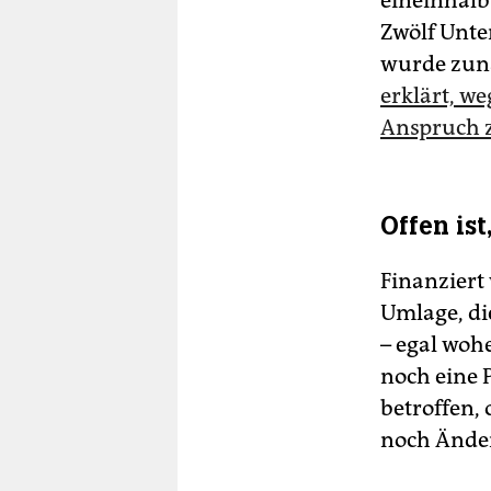
eineinhalb
Zwölf Unte
wurde zunä
erklärt, w
Anspruch z
Offen is
Finanziert
Umlage, di
– egal woh
noch eine 
betroffen,
noch Ände