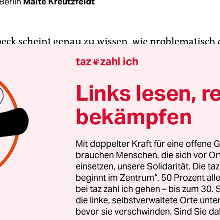
Berlin
Malte Kreutzfeldt
eck scheint genau zu wissen, wie problematisch 
für ihn werden kann. Als „Zumutung“ bezeichnet
taz
zahl ich

Maßnahme am Montag in einem Statement. Schon
ren Höhe am Mittag von den Gasnetzbetreibern 
Links lesen, r
ilowattstunde festgelegt worden war, hatte der g
bekämpfen
sminister per Pressemitteilung eine ausführliche
gung für diese umstrittene Entscheidung verschic
Mit doppelter Kraft für eine offene G
brauchen Menschen, die sich vor O
i Weitem kein einfacher Schritt, aber notwendig, 
einsetzen, unsere Solidarität. Die ta
 Energieversorgung in den privaten Haushalten
beginnt im Zentrum“. 50 Prozent a
 aufrechtzuerhalten“, wurde Habeck darin zitier
bei taz zahl ich gehen – bis zum 30
erst den Eindruck aufkommen zu lassen, es sei die
die linke, selbstverwaltete Orte unte
bevor sie verschwinden. Sind Sie da
erung, die hier zusätzlich an der Preisschraube 