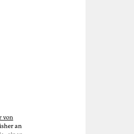
r von
isher an