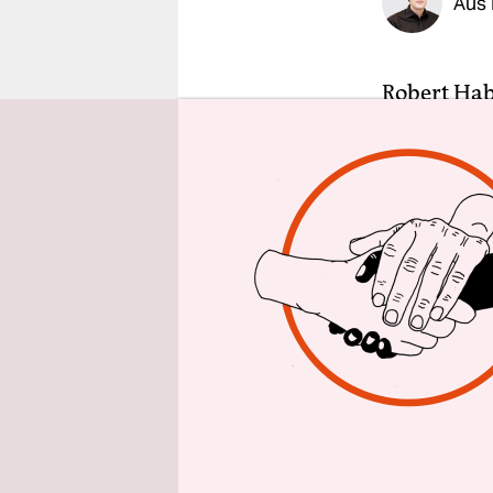
Aus 
epaper login
Robert Hab
Gasumlage 
geplante 
nachdem de
Cent pro K
Wirtschaft
Rechtferti
„Sie ist be
Wärme- und
Wirtschaft
gar nicht 
Bundesregi