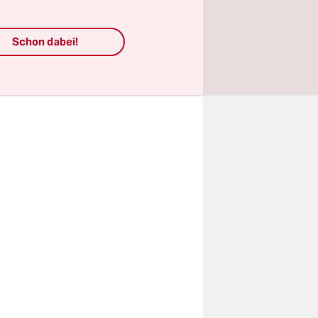
ieg sieht:
Schon dabei!
verursachte