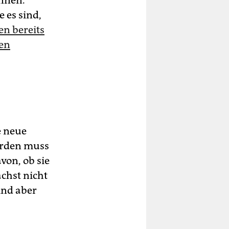
nnen.
 es sind,
en bereits
ren
e neue
erden muss
von, ob sie
chst nicht
ind aber