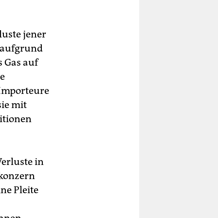
luste jener
s aufgrund
s Gas auf
ge
 Importeure
sie mit
itionen
erluste in
ekonzern
ne Pleite