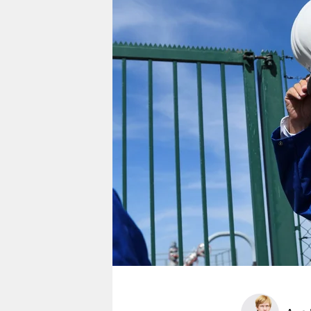
berlin
nord
wahrheit
verlag
verlag
veranstaltungen
shop
fragen & hilfe
unterstützen
abo
genossenschaft