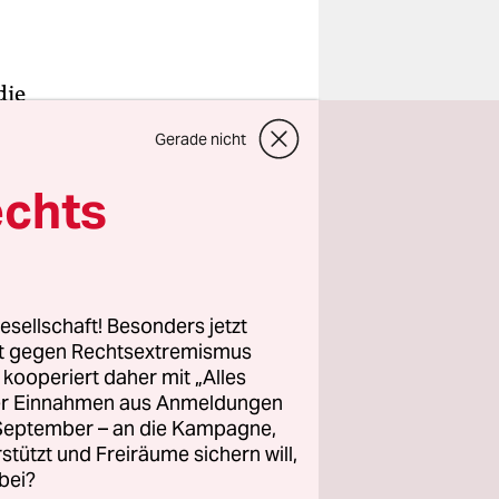
die
e er die
Gerade nicht
 kurz
auf 2,4
echts
rüne
kt.
esellschaft! Besonders jetzt
rt gegen Rechtsextremismus
um die
z kooperiert daher mit „Alles
 und der
ller Einnahmen aus Anmeldungen
t. Und um
. September – an die Kampagne,
rstützt und Freiräume sichern will,
bei?
dreht,