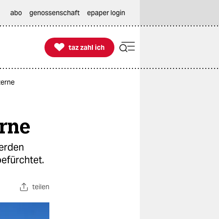
abo
genossenschaft
epaper login

taz zahl ich
taz zahl ich
zerne
erne
werden
befürchtet.
teilen