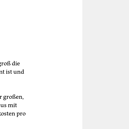
groß die
t ist und
r großen,
us mit
kosten pro