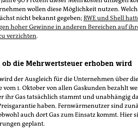
 Jahre 90 Prozent dieser Mehrkosten umlegen kö
rnehmen wollen diese Möglichkeit nutzen. Welche
chst nicht bekannt gegeben;
RWE und Shell hatt
egen hoher Gewinne in anderen Bereichen auf ih
u verzichten
.
t, ob die Mehrwertsteuer erhoben wird
 wird der Ausgleich für die Unternehmen über di
e vom 1. Oktober von allen Gaskunden bezahlt w
er ihr Gas tatsächlich stammt und unabhängig da
Preisgarantie haben. Fernwärmenutzer sind zunä
 obwohl auch dort Gas zum Einsatz kommt. Hier s
rungen geplant.