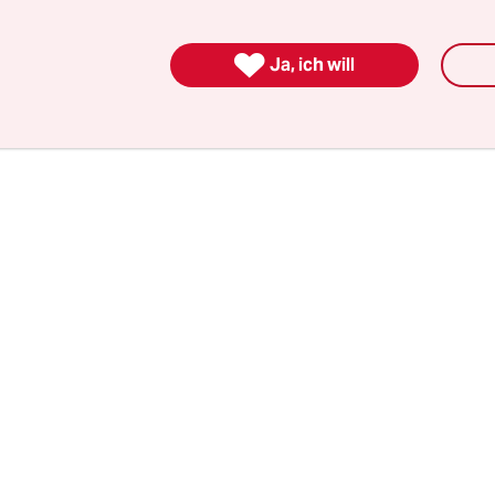
s, bei wem er die Verantwortung für den Preisanst
e ist eine Folge von Putins völkerrechtswidrigem

Ja, ich will
eg auf die Ukraine und die von russischer Seite 
 Energieknappheit.“