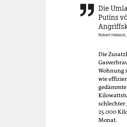
Die Umla

Putins v
Angriffs
Robert Habeck, 
Die Zusatz
Gasverbrau
Wohnung is
wie effizie
gedämmten
Kilowattst
schlechte
25.000 Kil
Monat.