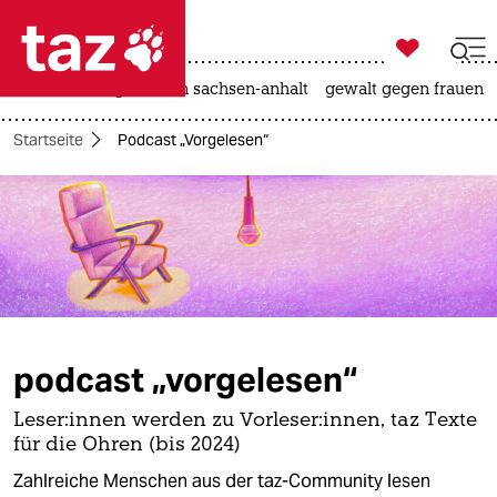

taz zahl ich
hitze
landtagswahl in sachsen-anhalt
gewalt gegen frauen

taz zahl ich
Startseite
Podcast „Vorgelesen“
taz zahl ich
themen
politik
öko
gesellschaft
podcast „vorgelesen“
kultur
Leser:innen werden zu Vorleser:innen, taz Texte
für die Ohren (bis 2024)
sport
Zahlreiche Menschen aus der taz-Community lesen