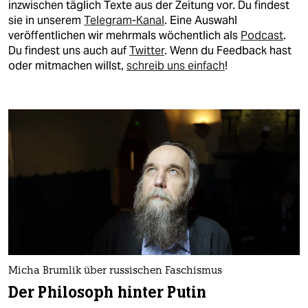
berlin
inzwischen täglich Texte aus der Zeitung vor. Du findest
sie in unserem
Telegram-Kanal
. Eine Auswahl
nord
veröffentlichen wir mehrmals wöchentlich als
Podcast
.
Du findest uns auch auf
Twitter
. Wenn du Feedback hast
wahrheit
oder mitmachen willst,
schreib uns einfach
!
verlag
verlag
veranstaltungen
shop
fragen & hilfe
unterstützen
abo
Micha Brumlik über russischen Faschismus
genossenschaft
Der Philosoph hinter Putin