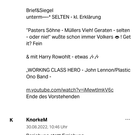
Brief&Siegel
unterm—-* SELTEN - kl. Erklärung
“Pasters Söhne - Müllers Vieh! Geraten - selten
- oder nie!“ wußte schon immer Volkers 👄 ! Get
it? Fein
& mit Harry Rowohlt - etwas 🎶🎶
„WORKING CLASS HERO - John Lennon/Plastic
Ono Band -
m.youtube.com/watch?v=iMewtlmkV6c
Ende des Vorstehenden
KnorkeM
K
30.08.2022
,
10:46 Uhr