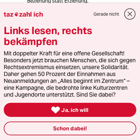
Beziehung statt Erziehung.
taz
zahl ich
Gerade nicht
Man sollte auch mal seine Karten offen legen

und zugeben, keine Lust auf richtige Nudeln
Links lesen, rechts
und kein Verständnis für die Perspektive zu
haben, einen Apfel als Ersatz anbieten und
bekämpfen
guten Appetit wünschen.
Mit doppelter Kraft für eine offene Gesellschaft!
Wenn man keine Gefühle zeigt, können auch
Besonders jetzt brauchen Menschen, die sich gegen
Kinder nicht empathisch reagieren.
Rechtsextremismus einsetzen, unsere Solidarität.
Daher gehen 50 Prozent der Einnahmen aus
Neuanmeldungen an „Alles beginnt im Zentrum“ –
Encantado
eine Kampagne, die bedrohte linke Kulturzentren
und Jugendorte unterstützt. Sind Sie dabei?
30.08.2022
,
09:23 Uhr
Autorität, Kontrolle und Abwertung sind

Ja, ich will
demnach alles dasselbe?
Ich vermisse auch die Verantwortung
Schon dabei!
gegenüber dem mir vom Schicksal
anvertrauten Menschen, der einfach in seinem