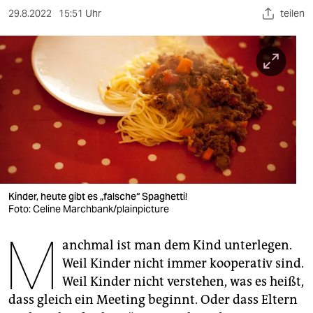
berlin
29.8.2022
15:51 Uhr
teilen
nord
wahrheit
verlag
verlag
veranstaltungen
shop
Kinder, heute gibt es „falsche“ Spaghetti!
fragen & hilfe
Foto: Celine Marchbank/plainpicture
M
unterstützen
anchmal ist man dem Kind unterlegen.
abo
Weil Kinder nicht immer kooperativ sind.
Weil Kinder nicht verstehen, was es heißt,
genossenschaft
dass gleich ein Meeting beginnt. Oder dass Eltern