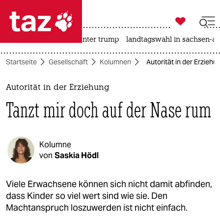

taz zahl ich
nahost-konflikt
usa unter trump
landtagswahl in sachsen-an

taz zahl ich
Startseite
Gesellschaft
Kolumnen
Autorität in der Erzieh
taz zahl ich
themen
Autorität in der Erziehung
Tanzt mir doch auf der Nase rum
politik
öko
Kolumne
gesellschaft
von
Saskia Hödl
kultur
Viele Erwachsene können sich nicht damit abfinden,
dass Kinder so viel wert sind wie sie. Den
sport
Machtanspruch loszuwerden ist nicht einfach.