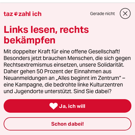
4
Nein zum Zivildienst
taz
zahl ich
Gerade nicht

Hinterlistiger Schritt der
Bundesregierung
Links lesen, rechts
bekämpfen
5
Was tun gegen den Energiewende-Rollback?
Mit doppelter Kraft für eine offene Gesellschaft!
Der Urknall
Besonders jetzt brauchen Menschen, die sich gegen
Rechtsextremismus einsetzen, unsere Solidarität.
Daher gehen 50 Prozent der Einnahmen aus
Neuanmeldungen an „Alles beginnt im Zentrum“ –
6
Streit um Rente mit 63
eine Kampagne, die bedrohte linke Kulturzentren
Passgenauer Populismus
und Jugendorte unterstützt. Sind Sie dabei?

Ja, ich will
taz

Schon dabei!
Folgen Sie uns