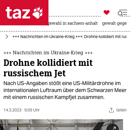

taz zahl ich
hitze
surfen
landtagswahl in sachsen-anhalt
gewalt gegen

taz zahl ich
ne
+++ Nachrichten im Ukraine-Krieg +++: Drohne kollidiert mit rus
taz zahl ich
themen
+++ Nachrichten im Ukraine-Krieg +++
Drohne kollidiert mit
politik
russischem Jet
öko
Nach US-Angaben stößt eine US-Militärdrohne im
internationalen Luftraum über dem Schwarzen Meer
gesellschaft
mit einem russischen Kampfjet zusammen.
kultur
14.3.2023
9:09 Uhr
teilen
sport