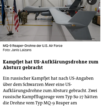
berlin
nord
wahrheit
verlag
verlag
MQ-9 Reaper-Drohne der U.S. Air Force
Foto: Janis Laizans
veranstaltungen
shop
Kampfjet hat US-Aufklärungsdrohne zum
Absturz gebracht
fragen & hilfe
Ein russischer Kampfjet hat nach US-Angaben
unterstützen
über dem Schwarzen Meer eine US-
abo
Aufklärungsdrohne zum Absturz gebracht. Zwei
russische Kampfflugzeuge vom Typ Su-27 hätten
genossenschaft
die Drohne vom Typ MQ-9 Reaper am