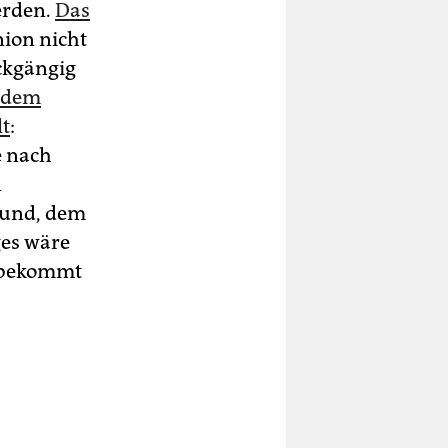
erden.
Das
nion nicht
ückgängig
f dem
lt
:
e nach
n
bund, dem
ges wäre
g bekommt