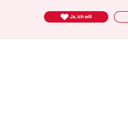
as und auch die Sowjetunion die
„Schlussakte d
für Sicherheit und Zusammenarbeit in Europa“
, 

Ja, ich will
zip bis heute geradezu revolutionär klingt.