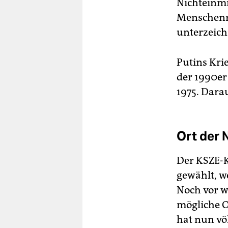
Nichteinmi
Menschenre
unterzeich
Putins Kri
der 1990er
1975. Dara
Ort der N
Der KSZE-K
gewählt, we
Noch vor w
mögliche O
hat nun völ