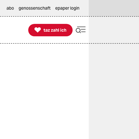
abo
genossenschaft
epaper login

taz zahl ich
taz zahl ich