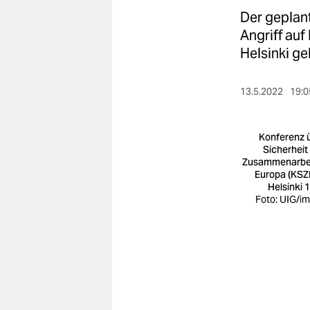
berlin
Der geplant
nord
Angriff au
Helsinki ge
wahrheit
verlag
13.5.2022
19:0
verlag
Konferenz 
veranstaltungen
Sicherheit
Zusammenarbei
Europa (KSZE
shop
Helsinki 
Foto: UIG/i
fragen & hilfe
unterstützen
abo
genossenschaft