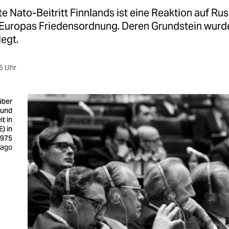
e Nato-Beitritt Finnlands ist eine Reaktion auf Ru
f Europas Friedensordnung. Deren Grundstein wurde
legt.
5 Uhr
über
 und
t in
) in
1975
mago