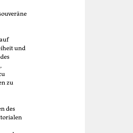
 souveräne
 auf
eiheit und
edes
,
zu
en zu
en des
itorialen