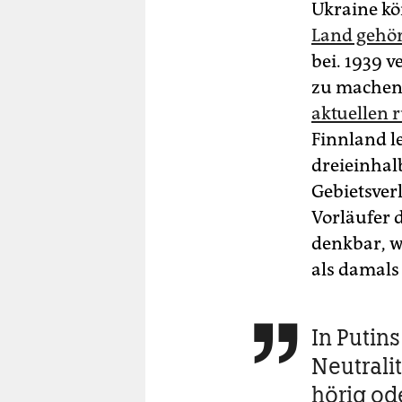
Ukraine kö
Land gehör
bei. 1939 v
zu machen 
aktuellen 
Finnland l
dreieinhal
Gebietsver
Vorläufer 
denkbar, w
als damals
In Putin

Neutrali
hörig od