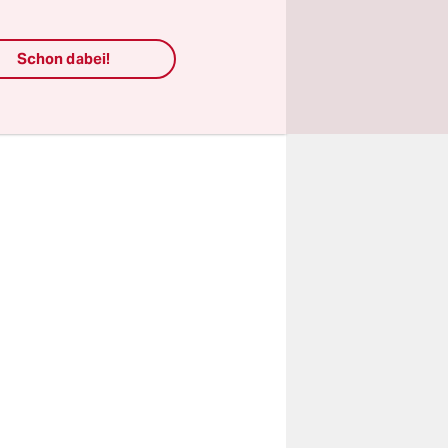
er
deren
Schon dabei!