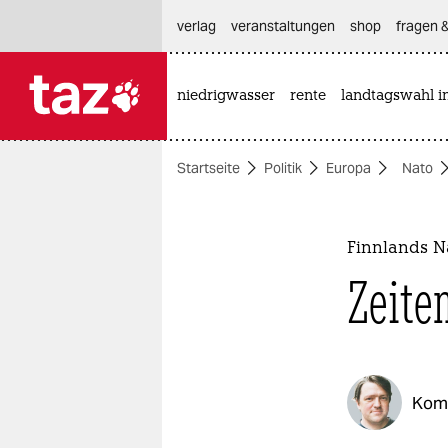
hautnavigation anspringen
hauptinhalt anspringen
footer anspringen
verlag
veranstaltungen
shop
fragen &
niedrigwasser
rente
landtagswahl i

taz zahl ich
taz zahl ich
Startseite
Politik
Europa
Nato
themen
politik
Finnlands Na
öko
Zeite
gesellschaft
kultur
Kom
sport