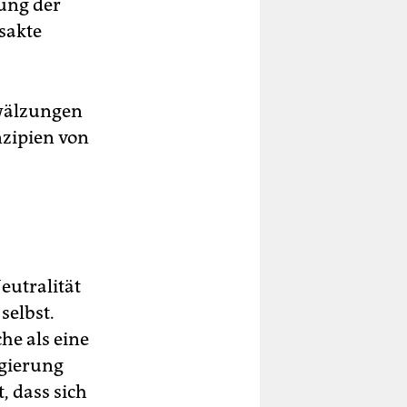
ung der
sakte
mwälzungen
nzipien von
eutralität
selbst.
he als eine
egierung
, dass sich