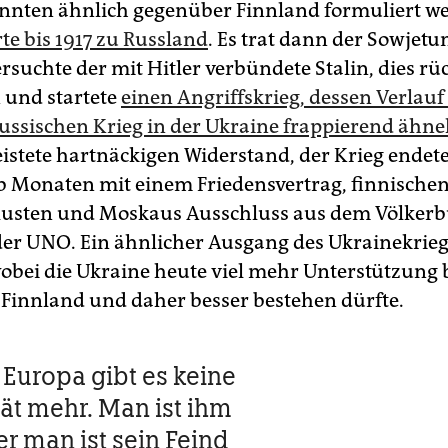
nnten ähnlich gegenüber Finnland formuliert w
te bis 1917 zu Russland
. Es trat dann der Sowjetu
ersuchte der mit Hitler verbündete Stalin, dies r
und startete
einen Angriffskrieg, dessen Verlau
russischen Krieg in der Ukraine frappierend ähne
eistete hartnäckigen Widerstand, der Krieg endet
b Monaten mit einem Friedensvertrag, finnische
lusten und Moskaus Ausschluss aus dem Völker
der UNO. Ein ähnlicher Ausgang des Ukrainekrie
obei die Ukraine heute viel mehr Unterstützun
 Finnland und daher besser bestehen dürfte.
s Europa gibt es keine
tät mehr. Man ist ihm
er man ist sein Feind