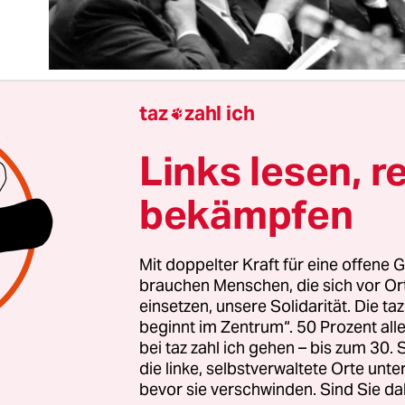
taz
zahl ich

Links lesen, r
t eine historische Zäsur für Europa. Finnlands Re
e Woche angekündigt, „unverzüglich“ einen Beitr
bekämpfen
Nato stellen zu wollen; Schweden könnte demnäch
überlieferte Gebrauch des Wortes „unverzüglich“ 
ankündigung führte am 9. November 1989 zum F
Mit doppelter Kraft für eine offene G
brauchen Menschen, die sich vor O
Mauer und zum Zusammenbruch der Sowjetunion
einsetzen, unsere Solidarität. Die ta
beginnt im Zentrum“. 50 Prozent a
November 1989 in Ostberlin seinen krönenden A
bei taz zahl ich gehen – bis zum 30
die linke, selbstverwaltete Orte unte
n am 1. August 1975 in Helsinki. In der finnische
bevor sie verschwinden. Sind Sie da
 unterzeichneten damals die Staaten Europas u