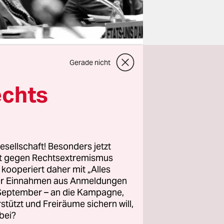
Gerade nicht
echts
gierung hat
ittsantrag
st folgen.
in einer
all der
esellschaft! Besonders jetzt
rt gegen Rechtsextremismus
.
z kooperiert daher mit „Alles
ller Einnahmen aus Anmeldungen
bschluss
. September – an die Kampagne,
rstützt und Freiräume sichern will,
n
bei?
nd