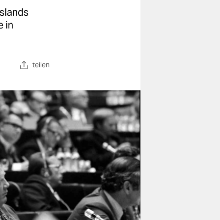
sslands
 in
teilen