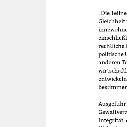
„Die Teiln
Gleichheit 
innewohne
einschließl
rechtliche 
politische
anderen Tei
wirtschaft
entwickeln
bestimmen
Ausgeführt
Gewaltverzi
Integrität,