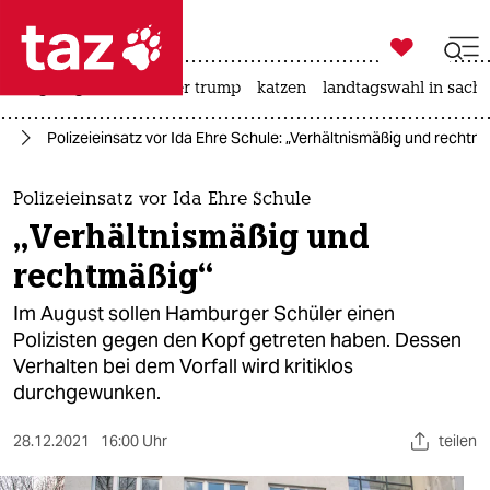

taz zahl ich
bergsteigen
usa unter trump
katzen
landtagswahl in sachs

taz zahl ich
rd
Polizeieinsatz vor Ida Ehre Schule: „Verhältnismäßig und rechtm
taz zahl ich
themen
Polizeieinsatz vor Ida Ehre Schule
„Verhältnismäßig und
politik
rechtmäßig“
öko
Im August sollen Hamburger Schüler einen
Polizisten gegen den Kopf getreten haben. Dessen
gesellschaft
Verhalten bei dem Vorfall wird kritiklos
durchgewunken.
kultur
sport
28.12.2021
16:00 Uhr
teilen