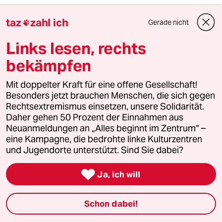
taz
zahl ich
Gerade nicht

2
Bundeszentrale gegen Kinderfiguren
Benjamin, du lieber Anarchist
Links lesen, rechts
bekämpfen
3
Mit doppelter Kraft für eine offene Gesellschaft!
Rennradfahren in der Hitze
Besonders jetzt brauchen Menschen, die sich gegen
Ist das unsolidarisch?
Rechtsextremismus einsetzen, unsere Solidarität.
Daher gehen 50 Prozent der Einnahmen aus
Neuanmeldungen an „Alles beginnt im Zentrum“ –
eine Kampagne, die bedrohte linke Kulturzentren
4
Linken-Politikerin von Angern zur Rente
und Jugendorte unterstützt. Sind Sie dabei?
„Dem Kanzler ist der Osten egal“

Ja, ich will
5
Streit um Rente mit 63
Schon dabei!
Passgenauer Populismus