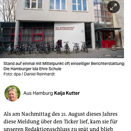
berlin
nord
wahrheit
verlag
verlag
veranstaltungen
Stand auf einmal mit Mittelpunkt oft einseitiger Berichterstattung:
Die Hamburger Ida Ehre Schule
Foto: dpa / Daniel Reinhardt
shop
fragen & hilfe
Aus Hamburg
Kaija Kutter
unterstützen
abo
Als am Nachmittag des 21. August dieses Jahres
genossenschaft
diese Meldung über den Ticker lief, kam sie für
unseren Redaktionsschluss zu spät und blieb