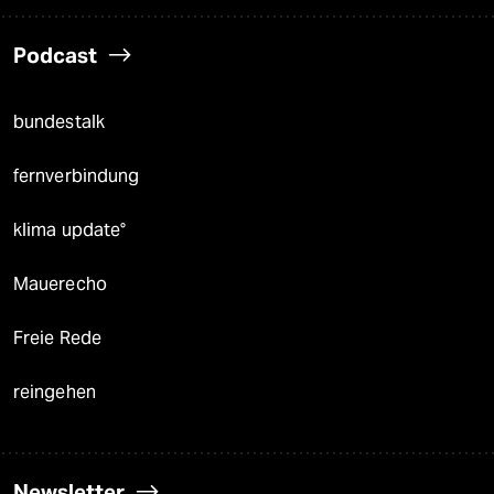
Podcast
bundestalk
fernverbindung
klima update°
Mauerecho
Freie Rede
reingehen
Newsletter