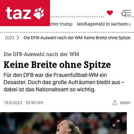

taz zahl ich
nahost-konflikt
usa unter trump
landtagswahl in sachsen-an

taz zahl ich
WM 2023
Die DFB-Auswahl nach der WM: Keine Breite ohne Spitze
taz zahl ich
themen
Die DFB-Auswahl nach der WM
Keine Breite ohne Spitze
politik
Für den DFB war die Frauenfußball-WM ein
öko
Desaster. Doch das große Aufräumen bleibt aus –
dabei ist das Nationalteam so wichtig.
gesellschaft
19.8.2023
10:46 Uhr
teilen
kultur
sport