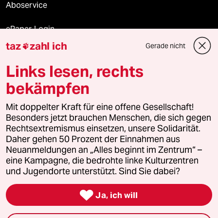
Aboservice
ePaper Login
taz
zahl ich
Gerade nicht

Downloads für Abonnierende
Links lesen, rechts
bekämpfen
© 2026 taz Verlags und Vertriebs GmbH
Mit doppelter Kraft für eine offene Gesellschaft!
Alle Rechte vorbehalten. Bei rechtlichen Fragen oder für Genehmigungen
wenden Sie sich bitte an
lizenzen@taz.de
Besonders jetzt brauchen Menschen, die sich gegen
Rechtsextremismus einsetzen, unsere Solidarität.
Daher gehen 50 Prozent der Einnahmen aus
Feedback
Redaktionsstatut
Kommune-Richtlinien
KI-
Neuanmeldungen an „Alles beginnt im Zentrum“ –
eine Kampagne, die bedrohte linke Kulturzentren
Leitlinie
Informant
Datenschutz
Impressum
AGB
und Jugendorte unterstützt. Sind Sie dabei?
Seitenwende
Einwilligungen widerrufen (Ads)

Ja, ich will