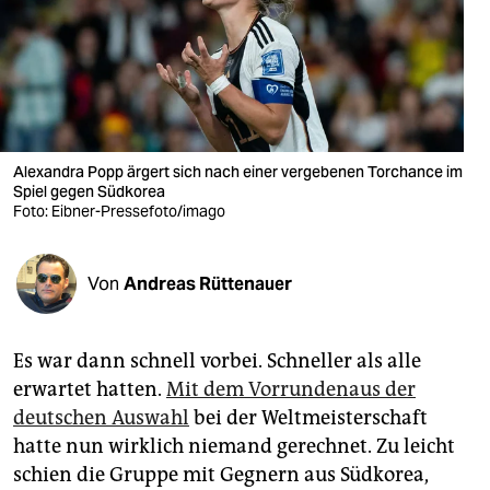
berlin
nord
wahrheit
verlag
Alexandra Popp ärgert sich nach einer vergebenen Torchance im
verlag
Spiel gegen Südkorea
Foto: Eibner-Pressefoto/imago
veranstaltungen
shop
Von
Andreas Rüttenauer
fragen & hilfe
Es war dann schnell vorbei. Schneller als alle
unterstützen
erwartet hatten.
Mit dem Vorrundenaus der
abo
deutschen Auswahl
bei der Weltmeisterschaft
hatte nun wirklich niemand gerechnet. Zu leicht
genossenschaft
schien die Gruppe mit Gegnern aus Südkorea,