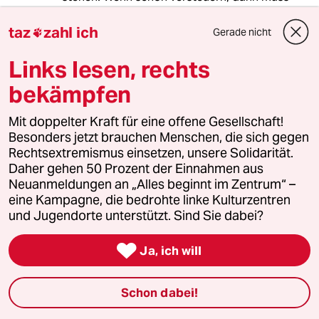
das Geld in unsere Infrastruktur investiert
werden. Dazu gehört Bildung,
taz
zahl ich
Gerade nicht

Gesundheitswesen, sozialer Wohnungsbau,
Mobilitätserneuerungen, Klimaneutralität.
Links lesen, rechts
Und nicht private Ausbildung, Wohneigentum
bekämpfen
oder die Gründung eines Unternehmens. Mit
solchen Aussichten soll nur die Masse für
Mit doppelter Kraft für eine offene Gesellschaft!
solche Ideen geködert werden.
Besonders jetzt brauchen Menschen, die sich gegen
Rechtsextremismus einsetzen, unsere Solidarität.
Daher gehen 50 Prozent der Einnahmen aus
Gerhard Krause
GK
Neuanmeldungen an „Alles beginnt im Zentrum“ –
eine Kampagne, die bedrohte linke Kulturzentren
19.11.2021
,
13:20 Uhr
und Jugendorte unterstützt. Sind Sie dabei?
@Berlin:
Ich meine, dass ich Sie richtig

Ja, ich will
verstanden habe.
Hier meine kurze Gegenrede: Auch
Schon dabei!
wenn Sie die Kohle investierten,
stiege Ihrem Modell nach die Inflation