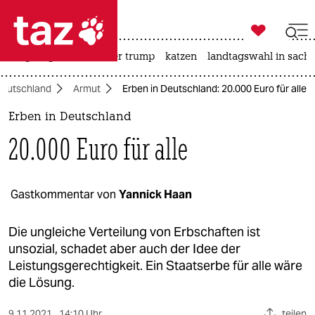

taz zahl ich
bergsteigen
usa unter trump
katzen
landtagswahl in sachs

taz zahl ich
eutschland
Armut
Erben in Deutschland: 20.000 Euro für alle
taz zahl ich
Erben in Deutschland
themen
20.000 Euro für alle
politik
öko
Gastkommentar von
Yannick Haan
gesellschaft
Die ungleiche Verteilung von Erbschaften ist
unsozial, schadet aber auch der Idee der
kultur
Leistungsgerechtigkeit. Ein Staatserbe für alle wäre
die Lösung.
sport
9.11.2021
14:10 Uhr
teilen