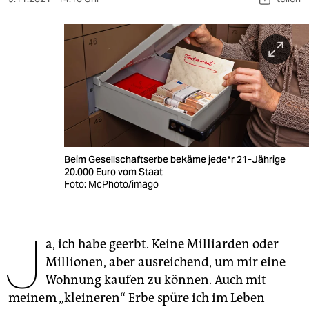
berlin
nord
wahrheit
verlag
verlag
veranstaltungen
Beim Gesellschaftserbe bekäme je­de*r 21-Jährige
20.000 Euro vom Staat
shop
Foto: McPhoto/imago
fragen & hilfe
unterstützen
J
a, ich habe geerbt. Keine Milliarden oder
abo
Millionen, aber ausreichend, um mir eine
Wohnung kaufen zu können. Auch mit
genossenschaft
meinem „kleineren“ Erbe spüre ich im Leben