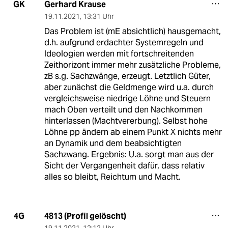
Gerhard Krause
GK
19.11.2021
,
13:31 Uhr
Das Problem ist (mE absichtlich) hausgemacht,
d.h. aufgrund erdachter Systemregeln und
Ideologien werden mit fortschreitenden
Zeithorizont immer mehr zusätzliche Probleme,
zB s.g. Sachzwänge, erzeugt. Letztlich Güter,
aber zunächst die Geldmenge wird u.a. durch
vergleichsweise niedrige Löhne und Steuern
mach Oben verteilt und den Nachkommen
hinterlassen (Machtvererbung). Selbst hohe
Löhne pp ändern ab einem Punkt X nichts mehr
an Dynamik und dem beabsichtigten
Sachzwang. Ergebnis: U.a. sorgt man aus der
Sicht der Vergangenheit dafür, dass relativ
alles so bleibt, Reichtum und Macht.
4813 (Profil gelöscht)
4G
19.11.2021
,
12:12 Uhr