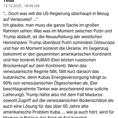
Tinus
13.12.2025 , 18:49 Uhr
"... Doch was will die US-Regierung überhaupt in Bezug
auf Venezuela? ..."
Ich glaube, man muss die ganze Sache im großen
Rahmen sehen: Was was im Moment zwischen Putin und
Trump abläuft, ist die Neuaufteilung der westlichen
Hemishpäre: Trump überlässt Putin zumindest Osteuropa
und hier im Moment konkret die Ukraine. Im Gegenzug
bekommt er den gesammten amerikanischen Kontinent
und hier konkret KUBA!!! (Den letzten russischen
Brückenkopf auf dem Kontinent). Wenn das
venezulanische Regime fällt, fällt kurz danach das
kubanische, denn Kubas Energieversorgung hängt zu
90% von venezulanischen Ölgeschenken ab. (Der
beschlagnahmte Tanker war anscheinend eine sollche
Lieferung!). Trump hätte also mit dem Fall Maduros
sowohl Zugriff auf die venezulanischen Bodenschätze als
auch eine Lösung für das über 60 Jahre alte
amerikanische Problem Kuba. ... wie ja auch hört, wird für
Maduro in Belarus das Nest im Exil bereitet.