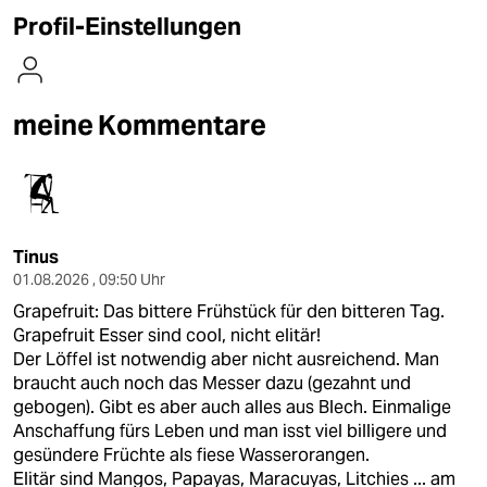
berlin
Profil-Einstellungen
nord
wahrheit
meine Kommentare
verlag
verlag
veranstaltungen
Tinus
shop
01.08.2026 , 09:50 Uhr
Grapefruit: Das bittere Frühstück für den bitteren Tag.
fragen & hilfe
Grapefruit Esser sind cool, nicht elitär!
Der Löffel ist notwendig aber nicht ausreichend. Man
unterstützen
braucht auch noch das Messer dazu (gezahnt und
abo
gebogen). Gibt es aber auch alles aus Blech. Einmalige
Anschaffung fürs Leben und man isst viel billigere und
genossenschaft
gesündere Früchte als fiese Wasserorangen.
Elitär sind Mangos, Papayas, Maracuyas, Litchies ... am