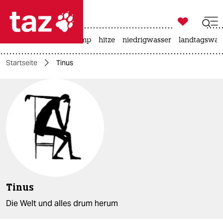

taz zahl ich
katzen
usa unter trump
hitze
niedrigwasser
landtagswahl

taz zahl ich
Startseite
Tinus
taz zahl ich
themen
politik
öko
gesellschaft
kultur
Tinus
sport
Die Welt und alles drum herum