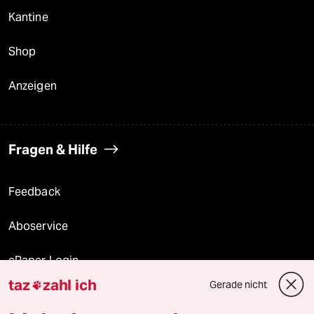
Kantine
Shop
Anzeigen
Fragen & Hilfe
Feedback
Aboservice
ePaper Login
taz
zahl ich
Gerade nicht

Downloads für Abonnierende