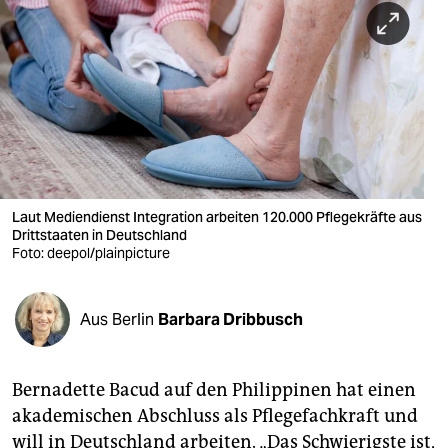
berlin
nord
wahrheit
verlag
verlag
veranstaltungen
Laut Mediendienst Integration arbeiten 120.000 Pflegekräfte aus
Drittstaaten in Deutschland
shop
Foto: deepol/plainpicture
fragen & hilfe
Aus Berlin
Barbara Dribbusch
unterstützen
abo
Bernadette Bacud auf den Philippinen hat einen
genossenschaft
akademischen Abschluss als Pflegefachkraft und
will in Deutschland arbeiten. „Das Schwierigste ist,