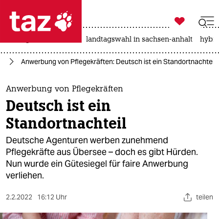

taz zahl ich
niedrigwasser
rente
landtagswahl in sachsen-anhalt
hybri

taz zahl ich
nd
Anwerbung von Pflegekräften: Deutsch ist ein Standortnachteil
taz zahl ich
themen
Anwerbung von Pflegekräften
Deutsch ist ein
politik
Standortnachteil
öko
Deutsche Agenturen werben zunehmend
Pflegekräfte aus Übersee – doch es gibt Hürden.
gesellschaft
Nun wurde ein Gütesiegel für faire Anwerbung
verliehen.
kultur
sport
2.2.2022
16:12 Uhr
teilen