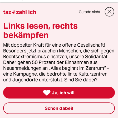
taz
zahl ich
Gerade nicht

meerwind7
M
Links lesen, rechts
29.08.2025
,
09:14 Uhr
@Kaboom:
bekämpfen
Vor der Wahl 2021 war Merz ein
drittrangiges CDU-Mitglied und die
Mit doppelter Kraft für eine offene Gesellschaft!
Linke schwach.
Besonders jetzt brauchen Menschen, die sich gegen
Rechtsextremismus einsetzen, unsere Solidarität.
Die Nominierung von Baerbock
Daher gehen 50 Prozent der Einnahmen aus
brachte den Knick in den Umfragen.
Neuanmeldungen an „Alles beginnt im Zentrum“ –
eine Kampagne, die bedrohte linke Kulturzentren
und Jugendorte unterstützt. Sind Sie dabei?
Truhe
T

Ja, ich will
29.08.2025
,
12:37 Uhr
@meerwind7:
Es war nicht die Nominierung von
Schon dabei!
Baerbock, die den Knick in den