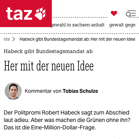

taz zahl ich
hitze
surfen
landtagswahl in sachsen-anhalt
gewalt gegen

taz zahl ich
batte
Habeck gibt Bundestagsmandat ab: Her mit der neuen Idee
taz zahl ich
Habeck gibt Bundestagsmandat ab
themen
Her mit der neuen Idee
politik
öko
Kommentar von
Tobias Schulze
gesellschaft
kultur
Der Politpromi Robert Habeck sagt zum Abschied
laut adieu. Aber was machen die Grünen ohne ihn?
sport
Das ist die Eine-Million-Dollar-Frage.