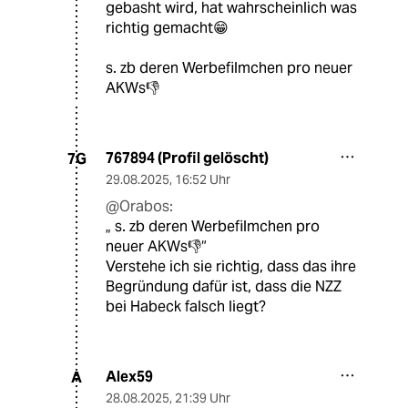
gebasht wird, hat wahrscheinlich was
richtig gemacht😁
s. zb deren Werbefilmchen pro neuer
AKWs👎
767894 (Profil gelöscht)
7G
29.08.2025
,
16:52 Uhr
@Orabos:
„ s. zb deren Werbefilmchen pro
neuer AKWs👎“
Verstehe ich sie richtig, dass das ihre
Begründung dafür ist, dass die NZZ
bei Habeck falsch liegt?
Alex59
A
28.08.2025
,
21:39 Uhr