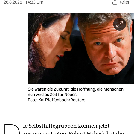
berlin
26.8.2025
14:33 Uhr
teilen
nord
wahrheit
verlag
verlag
veranstaltungen
shop
fragen & hilfe
Sie waren die Zukunft, die Hoffnung, die Menschen,
nun wird es Zeit für Neues
unterstützen
Foto: Kai Pfaffenbach/Reuters
abo
genossenschaft
ie Selbsthilfegruppen können jetzt
zusammentreten.
Robert Habeck hat die