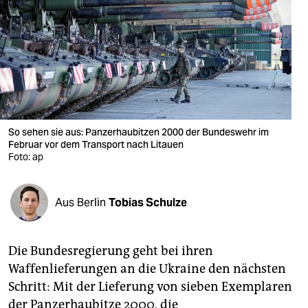
berlin
nord
wahrheit
verlag
verlag
So sehen sie aus: Panzerhaubitzen 2000 der Bundeswehr im
Februar vor dem Transport nach Litauen
veranstaltungen
Foto: ap
shop
fragen & hilfe
Aus Berlin
Tobias Schulze
unterstützen
Die Bundesregierung geht bei ihren
abo
Waffenlieferungen an die Ukraine den nächsten
genossenschaft
Schritt: Mit der Lieferung von sieben Exemplaren
der Panzerhaubitze 2000, die