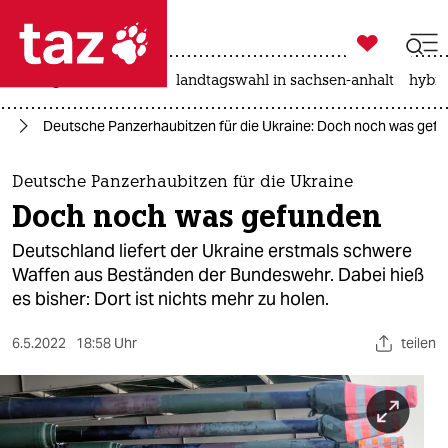

taz zahl ich
niedrigwasser
rente
landtagswahl in sachsen-anhalt
hybri

taz zahl ich
ne
Deutsche Panzerhaubitzen für die Ukraine: Doch noch was gef
taz zahl ich
themen
Deutsche Panzerhaubitzen für die Ukraine
Doch noch was gefunden
politik
Deutschland liefert der Ukraine erstmals schwere
öko
Waffen aus Beständen der Bundeswehr. Dabei hieß
es bisher: Dort ist nichts mehr zu holen.
gesellschaft
6.5.2022
18:58 Uhr
teilen
kultur
sport