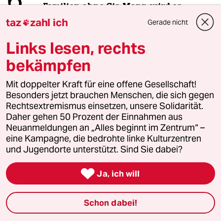
6
Familien ohne Cis-Mann wird es
schwer gemacht
taz
zahl ich
Gerade nicht

Links lesen, rechts
taz

bekämpfen
Mit doppelter Kraft für eine offene Gesellschaft!
Folgen Sie uns
Besonders jetzt brauchen Menschen, die sich gegen
Rechtsextremismus einsetzen, unsere Solidarität.
Daher gehen 50 Prozent der Einnahmen aus
Ressorts
Neuanmeldungen an „Alles beginnt im Zentrum“ –
eine Kampagne, die bedrohte linke Kulturzentren
und Jugendorte unterstützt. Sind Sie dabei?
Politik

Ja, ich will
Öko
Schon dabei!
Gesellschaft