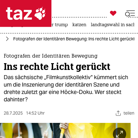

taz zahl ich
bergsteigen
usa unter trump
katzen
landtagswahl in sachs

taz zahl ich
fD
Fotografen der Identitären Bewegung: Ins rechte Licht gerückt
taz zahl ich
themen
Fotografen der Identitären Bewegung
Ins rechte Licht gerückt
politik
Das sächsische „Filmkunstkollektiv“ kümmert sich
öko
um die Inszenierung der identitären Szene und
drehte zuletzt gar eine Höcke-Doku. Wer steckt
gesellschaft
dahinter?
kultur
28.7.2025
14:52 Uhr
teilen
sport