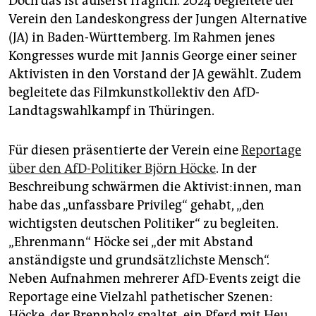
Doch das ist äußerst fraglich. 2024 begleitete der
Verein den Landeskongress der Jungen Alternative
(JA) in Baden-Württemberg. Im Rahmen jenes
Kongresses wurde mit Jannis George einer seiner
Aktivisten in den Vorstand der JA gewählt. Zudem
begleitete das Filmkunstkollektiv den AfD-
Landtagswahlkampf in Thüringen.
Für diesen präsentierte der Verein eine
Reportage
über den AfD-Politiker Björn Höcke
. In der
Beschreibung schwärmen die Aktivist:innen, man
habe das „unfassbare Privileg“ gehabt, „den
wichtigsten deutschen Politiker“ zu begleiten.
„Ehrenmann“ Höcke sei „der mit Abstand
anständigste und grundsätzlichste Mensch“.
Neben Aufnahmen mehrerer AfD-Events zeigt die
Reportage eine Vielzahl pathetischer Szenen:
Höcke, der Brennholz spaltet, ein Pferd mit Heu