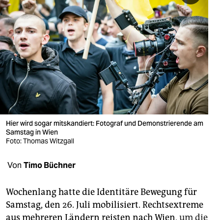
berlin
nord
wahrheit
verlag
verlag
veranstaltungen
Hier wird sogar mitskandiert: Fotograf und Demonstrierende am
shop
Samstag in Wien
Foto: Thomas Witzgall
fragen & hilfe
unterstützen
Von
Timo Büchner
abo
Wochenlang hatte die Identitäre Bewegung für
genossenschaft
Samstag, den 26. Juli mobilisiert. Rechtsextreme
aus mehreren Ländern reisten nach Wien,
um die