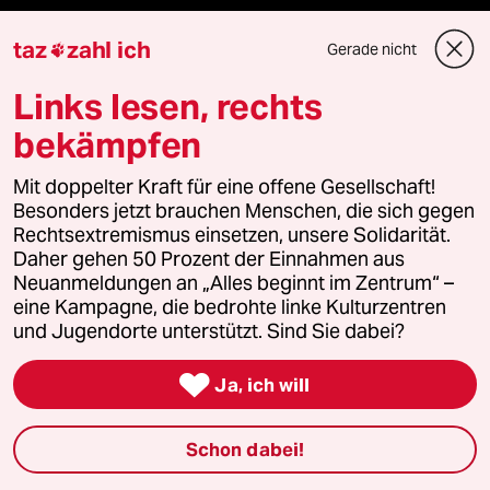
taz zahl ich
taz
zahl ich
Gerade nicht

Links lesen, rechts
taz lab Infobrief
bekämpfen
Mit doppelter Kraft für eine offene Gesellschaft!
Veranstaltungen
Besonders jetzt brauchen Menschen, die sich gegen
Rechtsextremismus einsetzen, unsere Solidarität.
Daher gehen 50 Prozent der Einnahmen aus
Demnächst
Neuanmeldungen an „Alles beginnt im Zentrum“ –
eine Kampagne, die bedrohte linke Kulturzentren
Vor Ort
und Jugendorte unterstützt. Sind Sie dabei?
Live im Stream

Ja, ich will
Vergangene
Schon dabei!
taz lab 2027