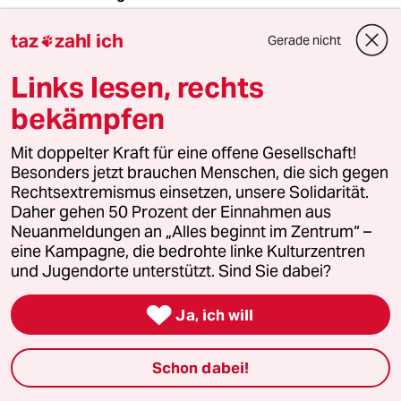
12.07.2020
,
14:45 Uhr
taz
zahl ich
Petersdom und Notre-Dame sind auch
Gerade nicht

Gotteshäuser und zugleich Kulturerbe,
Links lesen, rechts
Museum und Touristenattraktion. Dass jetzt
aus uberwiegend christlichen Ländern genau
bekämpfen
das bei der Hagia Sophia kritisiert wird,
bedeutet doch mit zweierlei Maß zu messen, ist
Mit doppelter Kraft für eine offene Gesellschaft!
vielleicht sogar islamophob.
Besonders jetzt brauchen Menschen, die sich gegen
Rechtsextremismus einsetzen, unsere Solidarität.
Daher gehen 50 Prozent der Einnahmen aus
Neuanmeldungen an „Alles beginnt im Zentrum“ –
Pia Mansfeld
PM
eine Kampagne, die bedrohte linke Kulturzentren
12.07.2020
,
22:59 Uhr
und Jugendorte unterstützt. Sind Sie dabei?
@Ruediger:
Ursache und Wirkung verwechselt?

Ja, ich will
Während der Petersom und Notre
Dame seit jeher und ununterbrochen
Schon dabei!
als Kirchen genutzt wurden, wurde