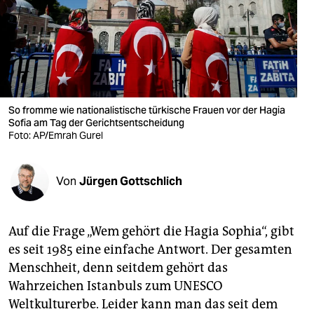
berlin
nord
wahrheit
verlag
So fromme wie nationalistische türkische Frauen vor der Hagia
Sofia am Tag der Gerichtsentscheidung
verlag
Foto: AP/Emrah Gurel
veranstaltungen
shop
Von
Jürgen Gottschlich
fragen & hilfe
Auf die Frage „Wem gehört die Hagia Sophia“, gibt
unterstützen
es seit 1985 eine einfache Antwort. Der gesamten
abo
Menschheit, denn seitdem gehört das
Wahrzeichen Istanbuls zum UNESCO
genossenschaft
Weltkulturerbe. Leider kann man das seit dem