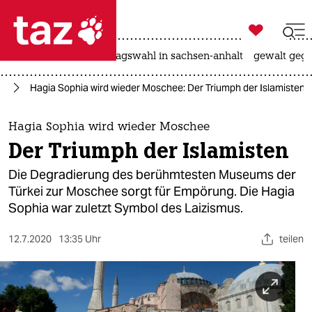

taz zahl ich
nahost-konflikt
landtagswahl in sachsen-anhalt
gewalt gege

taz zahl ich
te
Hagia Sophia wird wieder Moschee: Der Triumph der Islamisten
taz zahl ich
themen
Hagia Sophia wird wieder Moschee
Der Triumph der Islamisten
politik
Die Degradierung des berühmtesten Museums der
öko
Türkei zur Moschee sorgt für Empörung. Die Hagia
Sophia war zuletzt Symbol des Laizismus.
gesellschaft
12.7.2020
13:35 Uhr
teilen
kultur
sport