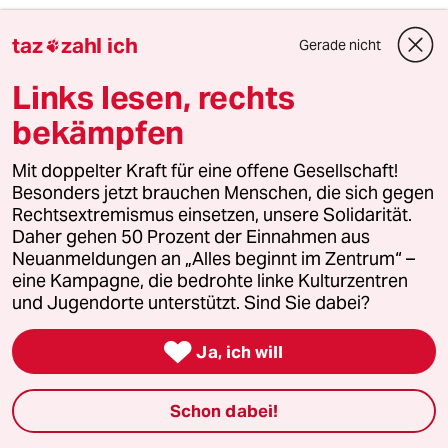
Weniger Unfälle, weniger Energieverbrauch,
taz
zahl ich
Gerade nicht

weniger Lärm...
Links lesen, rechts
bekämpfen
JSch
J
11.06.2026
,
07:15 Uhr
Mit doppelter Kraft für eine offene Gesellschaft!
Besonders jetzt brauchen Menschen, die sich gegen
@nepp:
Rechtsextremismus einsetzen, unsere Solidarität.
Es muss kein Argument gegen ein
Daher gehen 50 Prozent der Einnahmen aus
Verbot geben, es muss immer
Neuanmeldungen an „Alles beginnt im Zentrum“ –
Argumente dafür geben und die
eine Kampagne, die bedrohte linke Kulturzentren
müssen auch die "Bevormundung"
und Jugendorte unterstützt. Sind Sie dabei?
rechtfertigen. Problematisch ist, dass
vieles was dafür spricht eigentlich

nur von den wirklichen Problemen
Ja, ich will
ablenkt. Z.B. CO2? Einschränkung der
Superreichen und ihrer jets und
Schon dabei!
yachten wurden weitaus mehr
bringen, als die paar Leute, die dann