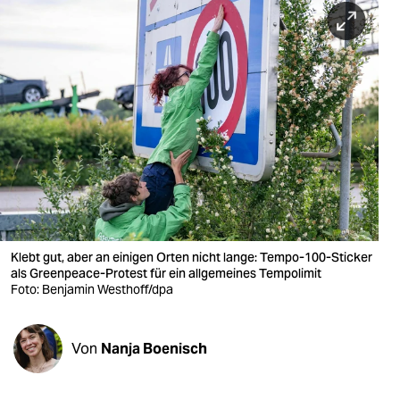
berlin
nord
wahrheit
verlag
verlag
veranstaltungen
shop
Klebt gut, aber an einigen Orten nicht lange: Tempo-100-Sticker
fragen & hilfe
als Greenpeace-Protest für ein allgemeines Tempolimit
Foto: Benjamin Westhoff/dpa
unterstützen
abo
Von
Nanja Boenisch
genossenschaft