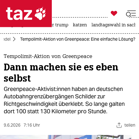

taz zahl ich
bergsteigen
usa unter trump
katzen
landtagswahl in sachs

taz zahl ich
andel
Tempolimit-Aktion von Greenpeace: Eine einfache Lösung?
taz zahl ich
themen
Tempolimit-Aktion von Greenpeace
Dann machen sie es eben
politik
selbst
öko
Greenpeace-Aktivist:innen haben an deutschen
Autobahngrenzübergängen Schilder zur
gesellschaft
Richtgeschwindigkeit überklebt. So lange galten
dort 100 statt 130 Kilometer pro Stunde.
kultur
sport
9.6.2026
7:16 Uhr
teilen