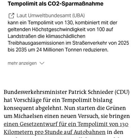
Tempolimit als CO2-Sparmaßnahme
Laut Umweltbundesamt (UBA)
kann ein Tempolimit von 130, kombiniert mit der
geltenden Höchstgeschwindigkeit von 100 auf
Landstraßen die klimaschädlichen
Treibhausgasemissionen im Straßenverkehr von 2025
bis 2035 um 24 Millionen Tonnen reduzieren.
mehr anzeigen
Für ein Tempolimit von 100 auf Autobahnen und 80
auf Landstraßen, wie Greenpeace es fordert,
errechnet das UBA für den gleichen Zeitraum 90
Millionen Tonnen eingesparte Emissionen.
Bundesverkehrsminister Patrick Schnieder (CDU)
hat Vorschläge für ein Tempolimit bislang
In den vergangenen Jahren hat der gesamte
konsequent abgelehnt. Nun starten die Grünen
deutsche Verkehrssektor seine Klimaziele stets
deutlich verfehlt, im Jahr 2025 gingen 146,3 Millionen
um Michaelsen einen neuen Versuch, sie bringen
Tonnen ausgestoßene Treibhausgase auf sein Konto.
einen Gesetzentwurf für ein Tempolimit von 130
Kilometern pro Stunde auf Autobahnen
in den