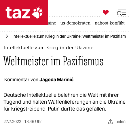

taz zahl ich
hitze
krieg in der ukraine
us-demokraten
nahost-konflikt

taz zahl ich
ne
Intellektuelle zum Krieg in der Ukraine: Weltmeister im Pazifismu
taz zahl ich
Intellektuelle zum Krieg in der Ukraine
themen
Weltmeister im Pazifismus
politik
öko
Kommentar von
Jagoda Marinić
gesellschaft
Deutsche Intellektuelle belehren die Welt mit ihrer
Tugend und halten Waffenlieferungen an die Ukraine
kultur
für kriegstreibend. Putin dürfte das gefallen.
sport
27.7.2022
13:46 Uhr
teilen