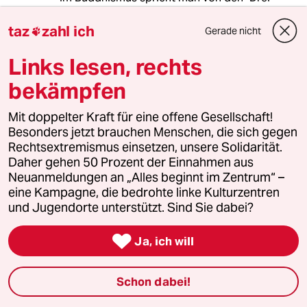
Giften" , die die Menschen daran hindern, ihre
Buddhaschaft zu verwirklichen, d.h ein
taz
zahl ich
Gerade nicht

glückliches Leben zu führen. Das sind
Dummheit, Gier und Arroganz. Die sind nicht
Links lesen, rechts
nur bei Putin wirksam. Jeder Mensch hat damit
bekämpfen
zu tun. Jede/r mehr oder weniger. Stell Dir vor
es ist Krieg , aber keiner geht hin. Funktioniert
Mit doppelter Kraft für eine offene Gesellschaft!
leider nicht , denn Menschen lassen sich von
Besonders jetzt brauchen Menschen, die sich gegen
anderen vor den Karren spannen und lassen
Rechtsextremismus einsetzen, unsere Solidarität.
leicht aufhetzten. Das liegt an den drei Giften.
Daher gehen 50 Prozent der Einnahmen aus
In diesem Fall überwiegend Dummheit.
Neuanmeldungen an „Alles beginnt im Zentrum“ –
eine Kampagne, die bedrohte linke Kulturzentren
und Jugendorte unterstützt. Sind Sie dabei?
Rojas
R

29.07.2022
,
05:09 Uhr
Ja, ich will
@Matt Gekachelt:
Nun, Mahatma Gandhi wiederum
Schon dabei!
sagte einmal: