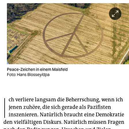
berlin
nord
wahrheit
verlag
verlag
veranstaltungen
Peace-Zeichen in einem Maisfeld
shop
Foto: Hans Blossey/dpa
fragen & hilfe
I
unterstützen
ch verliere langsam die Beherrschung, wenn ich
jenen zuhöre, die sich gerade als Pazifisten
abo
inszenieren. Natürlich braucht eine Demokratie
genossenschaft
den vielfältigen Diskurs. Natürlich müssen Fragen