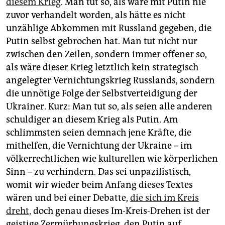
diesem Krieg
. Man tut so, als wäre mit Putin nie
zuvor verhandelt worden, als hätte es nicht
unzählige Abkommen mit Russland gegeben, die
Putin selbst gebrochen hat. Man tut nicht nur
zwischen den Zeilen, sondern immer offener so,
als wäre dieser Krieg letztlich kein strategisch
angelegter Vernichtungskrieg Russlands, sondern
die unnötige Folge der Selbstverteidigung der
Ukrainer. Kurz: Man tut so, als seien alle anderen
schuldiger an diesem Krieg als Putin. Am
schlimmsten seien demnach jene Kräfte, die
mithelfen, die Vernichtung der Ukraine – im
völkerrechtlichen wie kulturellen wie körperlichen
Sinn – zu verhindern. Das sei unpazifistisch,
womit wir wieder beim Anfang dieses Textes
wären und bei einer Debatte,
die sich im Kreis
dreht,
doch genau dieses Im-Kreis-Drehen ist der
geistige Zermürbungskrieg, den Putin auf