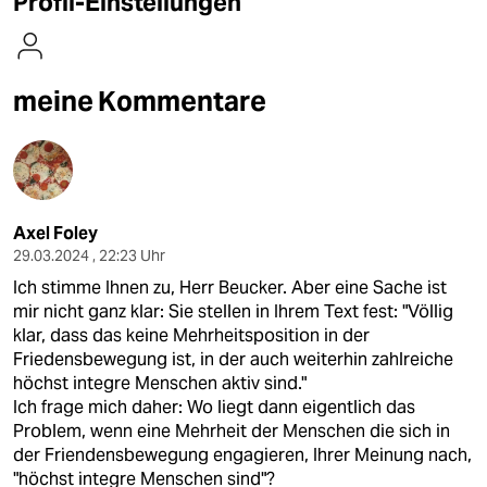
Profil-Einstellungen
berlin
nord
meine Kommentare
wahrheit
verlag
verlag
Axel Foley
veranstaltungen
29.03.2024 , 22:23 Uhr
shop
Ich stimme Ihnen zu, Herr Beucker. Aber eine Sache ist
mir nicht ganz klar: Sie stellen in Ihrem Text fest: "Völlig
fragen & hilfe
klar, dass das keine Mehrheitsposition in der
Friedensbewegung ist, in der auch weiterhin zahlreiche
unterstützen
höchst integre Menschen aktiv sind."
abo
Ich frage mich daher: Wo liegt dann eigentlich das
Problem, wenn eine Mehrheit der Menschen die sich in
genossenschaft
der Friendensbewegung engagieren, Ihrer Meinung nach,
"höchst integre Menschen sind"?