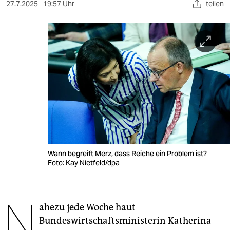
berlin
27.7.2025
19:57 Uhr
teilen
nord
wahrheit
verlag
verlag
veranstaltungen
shop
fragen & hilfe
Wann begreift Merz, dass Reiche ein Problem ist?
Foto: Kay Nietfeld/dpa
unterstützen
abo
N
ahezu jede Woche haut
genossenschaft
Bundeswirtschaftsministerin ­Katherina