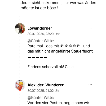
Jeder sieht es kommen, nur wer was ändern
möchte ist der böse !
Lowandorder
30.07.2025
,
23:29 Uhr
@Günter Witte:
Rate mal - das mit 🪖 🪖🪖🪖🪖 - und
das mit nicht angeführte Steuerflucht
🕳️🕳️🕳️🕳️🕳️
Findens scho voll ok! Gelle
Alex_der_Wunderer
30.07.2025
,
21:02 Uhr
@Günter Witte:
Vor den vier Posten, begleichen wir