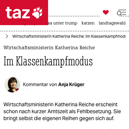

taz zahl ich
hitze
bergsteigen
usa unter trump
katzen
landtagswahl i

taz zahl ich
te
Wirtschaftsministerin Katherina Reiche: Im Klassenkampfmodu
taz zahl ich
Wirtschaftsministerin Katherina Reiche
themen
Im Klassenkampfmodus
politik
öko
Kommentar von
Anja Krüger
gesellschaft
kultur
Wirtschaftsministerin Katherina Reiche erscheint
schon nach kurzer Amtszeit als Fehlbesetzung. Sie
sport
bringt selbst die eigenen Reihen gegen sich auf.