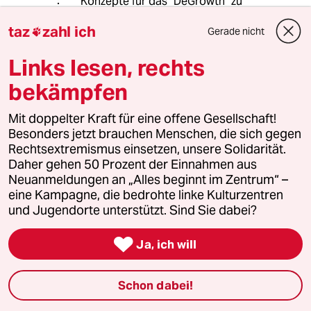
Konzepte für das "DeGrowth" zu
entwickeln bei der die Bevölkerung in
taz
zahl ich
Deutschland langfristig auf 60 Mio
Gerade nicht

Einwohner abschmelzen sollte.
Links lesen, rechts
Bekanntermaßen werden in der
Zukunft diverse Arbeitsplätze
bekämpfen
verschwinden (durch KI & Co.), damit
einher gehen ein deutlich
Mit doppelter Kraft für eine offene Gesellschaft!
entspannterer Wohnungsmarkt,
Besonders jetzt brauchen Menschen, die sich gegen
Renaturierung von aufgegeben
Rechtsextremismus einsetzen, unsere Solidarität.
Siedlungen sowie CO2 Verringerung
Daher gehen 50 Prozent der Einnahmen aus
durch weniger Produktion, Verkehr
Neuanmeldungen an „Alles beginnt im Zentrum“ –
und Tourismus.
eine Kampagne, die bedrohte linke Kulturzentren
und Jugendorte unterstützt. Sind Sie dabei?
DiMa
D

Ja, ich will
29.07.2025
,
12:16 Uhr
@Philippo1000:
Schon dabei!
Schaut man sich an, was man
während eines Arbeitslebens in die