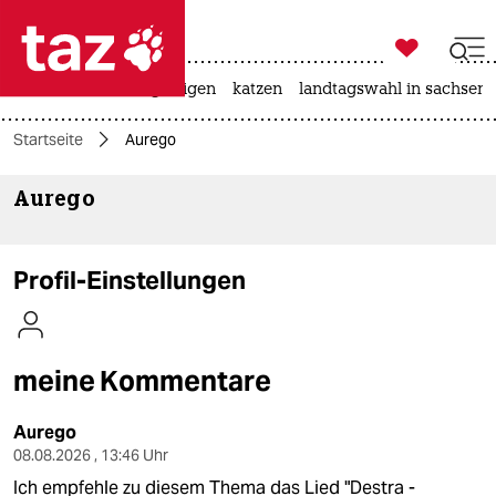

taz zahl ich
ceuta
hitze
bergsteigen
katzen
landtagswahl in sachsen-

taz zahl ich
Startseite
Aurego
taz zahl ich
Aurego
themen
politik
Profil-Einstellungen
öko
gesellschaft
meine Kommentare
kultur
Aurego
sport
08.08.2026 , 13:46 Uhr
Ich empfehle zu diesem Thema das Lied "Destra -