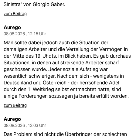
berlin
Sinistra" von Giorgio Gaber.
nord
zum Beitrag
wahrheit
Aurego
08.08.2026 , 12:15 Uhr
verlag
Man sollte dabei jedoch auch die Situation der
damaligen Arbeiter und die Verteilung der Vermögen in
verlag
der Mitte des 19. Jhdts. im Blick haben. Es gab durchaus
Situationen, in denen auf streikende Arbeiter scharf
veranstaltungen
geschossen wurde. Jeder soziale Aufstieg war
wesentlich schwieriger. Nachdem sich - wenigstens in
shop
Deutschland und Österreich - der herrschende Adel
fragen & hilfe
durch den 1. Weltkrieg selbst entmachtet hatte, sind
einige Forderungen sozusagen ja bereits erfüllt worden.
unterstützen
zum Beitrag
abo
Aurego
genossenschaft
08.08.2026 , 12:03 Uhr
Das Problem sind nicht die Überbringer der schlechten