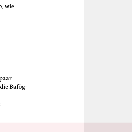
b, wie
 paar
 die Bafög-
r
e