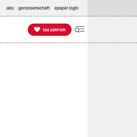
abo
genossenschaft
epaper login

taz zahl ich
taz zahl ich