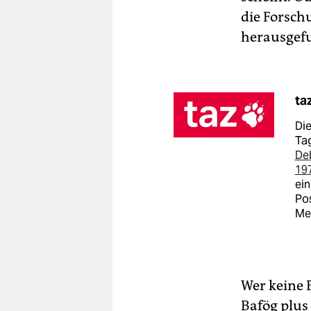
die Forsch
herausgef
ta
Die
Tag
De
19
ein
Pos
Me
Wer keine 
Bafög plus