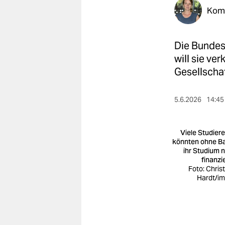
berlin
Kom
nord
Die Bundes
wahrheit
will sie ve
verlag
Gesellschaf
verlag
5.6.2026
14:45
veranstaltungen
shop
Viele Studier
könnten ohne B
fragen & hilfe
ihr Studium n
finanzi
unterstützen
Foto: Chris
Hardt/i
abo
genossenschaft