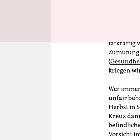
real im All
Landtagswa
Mehrheiten.
streitet. 
tatkräftig 
Zumutungen
(
Gesundhe
kriegen wir
Wer immer 
unfair beh
Herbst in
Kreuz dann
befindlich
Vorsicht i