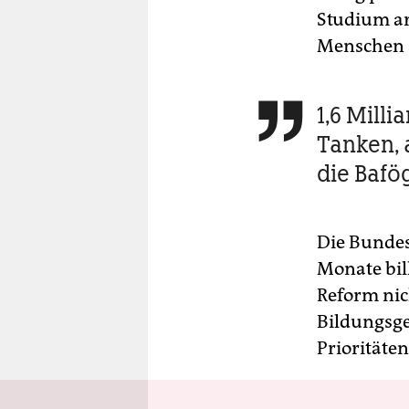
Studium ar
Menschen a
1,6 Milli

Tanken, a
die Bafö
Die Bundes
Monate bill
Reform nich
Bildungsger
Prioritäte