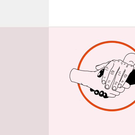
epaper login
D
er
Pf
un
Timeline o