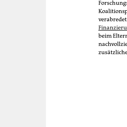
Forschungs
Koalitionsp
verabrede
Finanzieru
beim Elte
nachvollzi
zusätzliche