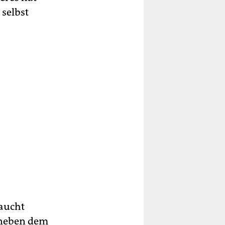
 selbst
raucht
 neben dem