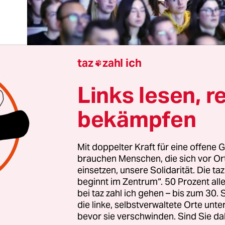
taz
zahl ich

Links lesen, r
bekämpfen
Mit doppelter Kraft für eine offene G
brauchen Menschen, die sich vor O
einsetzen, unsere Solidarität. Die ta
 gesellschaftliche Zusammenhalt ist ein schüchte
beginnt im Zentrum“. 50 Prozent a
länzchen, zumal in diesen Tagen. Überall Krieg u
bei taz zahl ich gehen – bis zum 30
die linke, selbstverwaltete Orte unte
d die machen nicht mehr nur schlechte Laune in 
bevor sie verschwinden. Sind Sie da
der bei der „Tagesschau“ um 20 Uhr, sie stören a