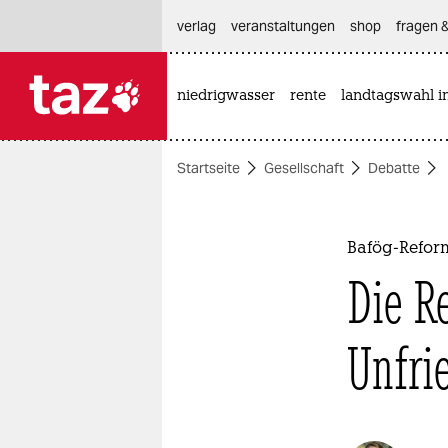
hautnavigation anspringen
hauptinhalt anspringen
footer anspringen
verlag
veranstaltungen
shop
fragen &
niedrigwasser
rente
landtagswahl i

taz zahl ich
taz zahl ich
Startseite
Gesellschaft
Debatte
themen
politik
Bafög-Refor
öko
Die R
gesellschaft
Unfri
kultur
sport