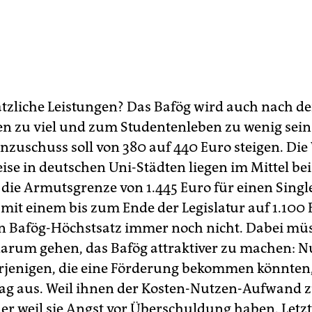
tzliche Leistungen? Das Bafög wird auch nach d
n zu viel und zum Studentenleben zu wenig sein
zuschuss soll von 380 auf 440 Euro steigen. Die
se in deutschen Uni-Städten liegen im Mittel be
 die Armutsgrenze von 1.445 Euro für einen Sing
it einem bis zum Ende der Legislatur auf 1.100 
n Bafög-Höchstsatz immer noch nicht. Dabei müs
arum gehen, das Bafög attraktiver zu machen: N
rjenigen, die eine Förderung bekommen könnten,
ag aus. Weil ihnen der Kosten-Nutzen-Aufwand z
der weil sie Angst vor Überschuldung haben. Letzt