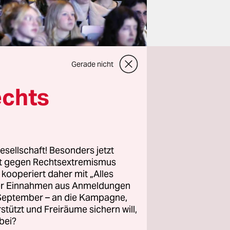
Gerade nicht
echts
esellschaft! Besonders jetzt
rt gegen Rechtsextremismus
z kooperiert daher mit „Alles
rnes
ller Einnahmen aus Anmeldungen
nd Krisen,
. September – an die Kampagne,
rstützt und Freiräume sichern will,
der Insta-
bei?
uch ganz