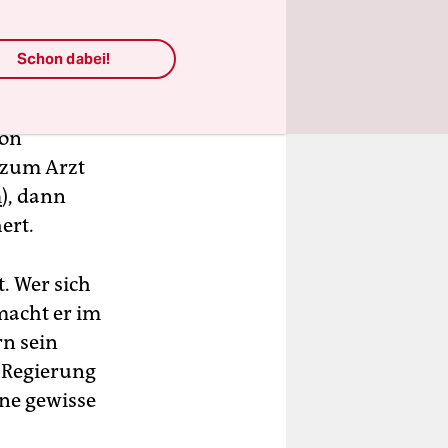
den
absoluten
Schon dabei!
sich
 könnten
von
 zum Arzt
m
), dann
ert.
. Wer sich
macht er im
n sein
r Regierung
ne gewisse