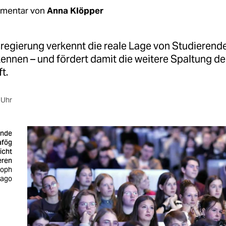
mentar von
Anna Klöpper
regierung verkennt die reale Lage von Studierend
rkennen – und fördert damit die weitere Spaltung de
t.
 Uhr
ende
afög
icht
eren
toph
mago