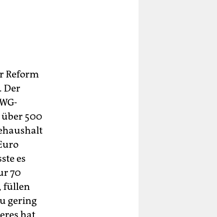
er Reform
. Der
 WG-
i über 500
lehaushalt
Euro
ste es
ur 70
 füllen
u gering
eres hat