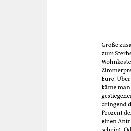
Große zusä
zum Sterbe
Wohnkosten
Zimmerprei
Euro. Über
käme man m
gestiegene
dringend d
Prozent de
einen Antr
scheint. O