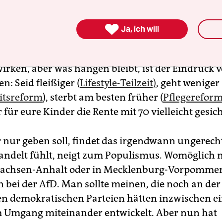
tag: Der Irankrieg macht das Tanken teurer. Bei 
hlen im Osten stehen die Rechtspopulisten vor 

Ja, ich will
 Und dazu sitzt da in Berlin eine Regierung, die 
Angekündigte Reformen bei Rente, Pflege, Steuern
wirken, aber was hängen bleibt, ist der Eindruck 
: Seid fleißiger (
Lifestyle-Teilzeit)
, geht weniger
itsreform
), sterbt am besten früher (
Pflegerefor
 für eure Kinder die Rente mit 70 vielleicht gesich
nur geben soll, findet das irgendwann ungerecht
andelt fühlt, neigt zum Populismus. Womöglich 
 Sachsen-Anhalt oder in Mecklenburg-Vorpommer
 bei der AfD. Man sollte meinen, die noch an de
en demokratischen Parteien hätten inzwischen ei
m Umgang miteinander entwickelt. Aber nun hat