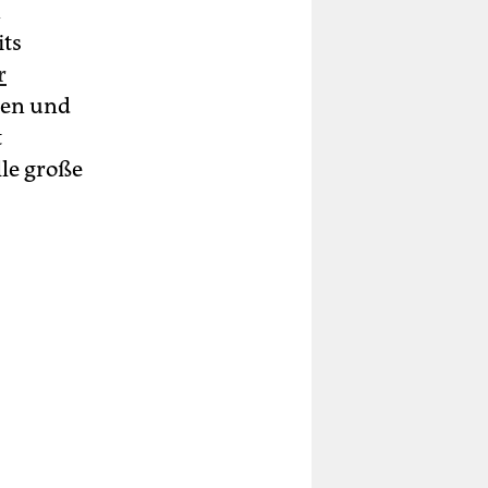
n
its
r
len und
t
lle große