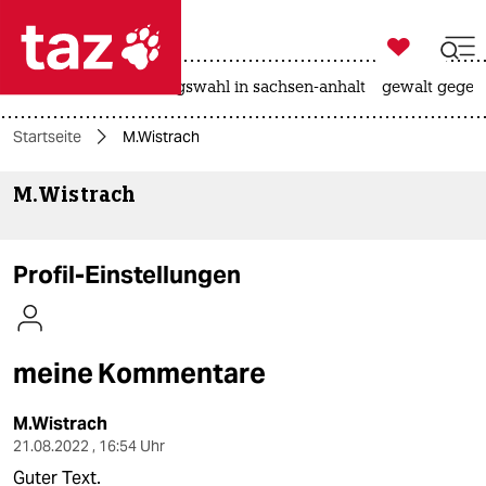

taz zahl ich
hitze
surfen
landtagswahl in sachsen-anhalt
gewalt gegen

taz zahl ich
Startseite
M.Wistrach
taz zahl ich
M.Wistrach
themen
politik
Profil-Einstellungen
öko
gesellschaft
meine Kommentare
kultur
M.Wistrach
sport
21.08.2022 , 16:54 Uhr
Guter Text.