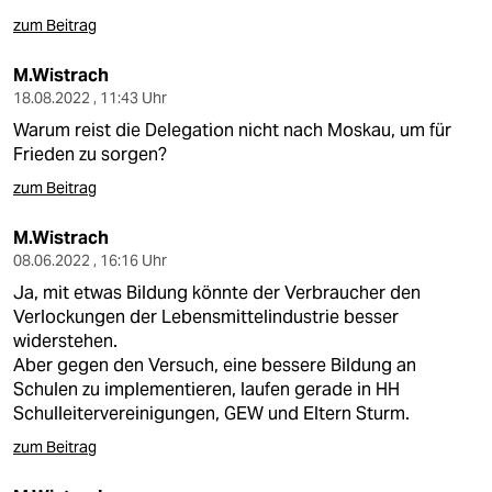
berlin
zum Beitrag
nord
M.Wistrach
wahrheit
18.08.2022 , 11:43 Uhr
Warum reist die Delegation nicht nach Moskau, um für
verlag
Frieden zu sorgen?
zum Beitrag
verlag
veranstaltungen
M.Wistrach
08.06.2022 , 16:16 Uhr
shop
Ja, mit etwas Bildung könnte der Verbraucher den
Verlockungen der Lebensmittelindustrie besser
fragen & hilfe
widerstehen.
unterstützen
Aber gegen den Versuch, eine bessere Bildung an
Schulen zu implementieren, laufen gerade in HH
abo
Schulleitervereinigungen, GEW und Eltern Sturm.
zum Beitrag
genossenschaft