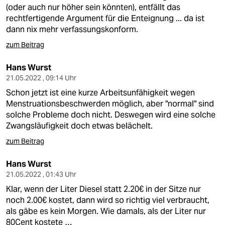
berlin
(oder auch nur höher sein könnten), entfällt das
rechtfertigende Argument für die Enteignung ... da ist
nord
dann nix mehr verfassungskonform.
wahrheit
zum Beitrag
verlag
Hans Wurst
21.05.2022 , 09:14 Uhr
verlag
Schon jetzt ist eine kurze Arbeitsunfähigkeit wegen
Menstruationsbeschwerden möglich, aber "normal" sind
veranstaltungen
solche Probleme doch nicht. Deswegen wird eine solche
Zwangsläufigkeit doch etwas belächelt.
shop
zum Beitrag
fragen & hilfe
Hans Wurst
unterstützen
21.05.2022 , 01:43 Uhr
abo
Klar, wenn der Liter Diesel statt 2.20€ in der Sitze nur
noch 2.00€ kostet, dann wird so richtig viel verbraucht,
genossenschaft
als gäbe es kein Morgen. Wie damals, als der Liter nur
80Cent kostete …