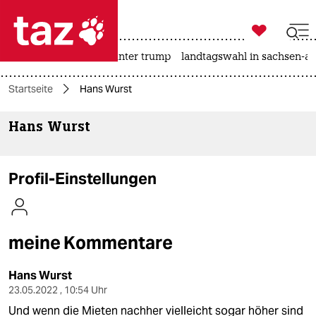

taz zahl ich
nahost-konflikt
usa unter trump
landtagswahl in sachsen-an

taz zahl ich
Startseite
Hans Wurst
taz zahl ich
Hans Wurst
themen
politik
Profil-Einstellungen
öko
gesellschaft
meine Kommentare
kultur
Hans Wurst
sport
23.05.2022 , 10:54 Uhr
Und wenn die Mieten nachher vielleicht sogar höher sind