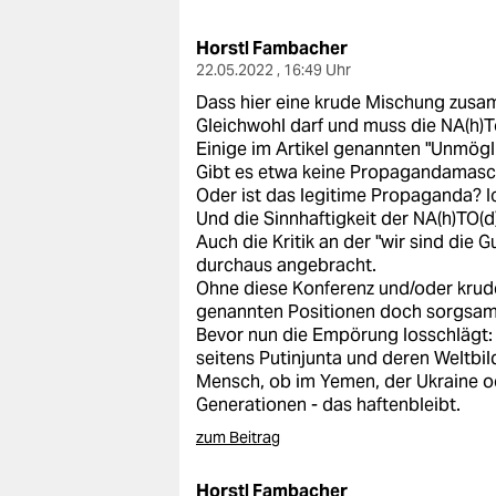
berlin
Horstl Fambacher
nord
22.05.2022 , 16:49 Uhr
wahrheit
Dass hier eine krude Mischung zusamm
Gleichwohl darf und muss die NA(h)To
verlag
Einige im Artikel genannten "Unmögl
Gibt es etwa keine Propagandamaschi
verlag
Oder ist das legitime Propaganda? I
Und die Sinnhaftigkeit der NA(h)TO(d
veranstaltungen
Auch die Kritik an der "wir sind die Gu
durchaus angebracht.
shop
Ohne diese Konferenz und/oder kru
genannten Positionen doch sorgsam
fragen & hilfe
Bevor nun die Empörung losschlägt: 
seitens Putinjunta und deren Weltbil
unterstützen
Mensch, ob im Yemen, der Ukraine od
Generationen - das haftenbleibt.
abo
zum Beitrag
genossenschaft
Horstl Fambacher