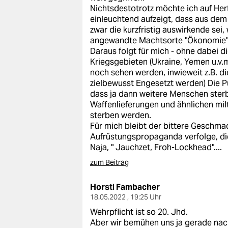
Nichtsdestotrotz möchte ich auf Herf
einleuchtend aufzeigt, dass aus de
zwar die kurzfristig auswirkende sei
angewandte Machtsorte "Ökonomie" mi
Daraus folgt für mich - ohne dabei d
Kriegsgebieten (Ukraine, Yemen u.v.m.
noch sehen werden, inwieweit z.B. d
zielbewusst Engesetzt werden) Die P
dass ja dann weitere Menschen ster
Waffenlieferungen und ähnlichen mil
sterben werden.
Für mich bleibt der bittere Geschma
Aufrüstungspropaganda verfolge, die
Naja, " Jauchzet, Froh-Lockhead"....
zum Beitrag
Horstl Fambacher
18.05.2022 , 19:25 Uhr
Wehrpflicht ist so 20. Jhd.
Aber wir bemühen uns ja gerade nach