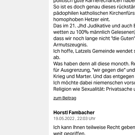
politisch gute Karrierechancen habe
So ist es doch genau dieses rückstä
pädophilen katholischen Kirchenfür
homophoben Hetzer eint.
Das im 21. Jhd Judikative und auch
wetten zu 100% männlich Gelesenen) P
dass wir noch lange nicht "die Guten" 
Armutszeugnis.
Ich hoffe, Latzels Gemeinde wendet
ab.
Was haben denn all diese monoth. Re
für Ausgrenzung, "wir gegen die" un
Krieg und Marter. Und das entgegen 
Ich möchte dabei niemenschen vorsch
Religion wie Sexualität: Privatsache 
zum Beitrag
Horstl Fambacher
19.05.2022 , 22:03 Uhr
Ich kann Ihnen teilweise Recht geben,
weit gegriffen.