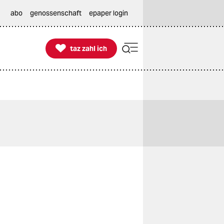
abo
genossenschaft
epaper login

taz zahl ich
taz zahl ich