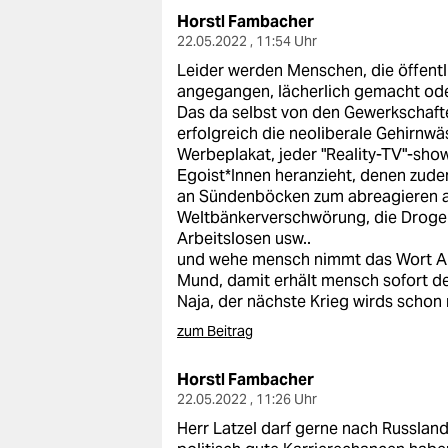
Horstl Fambacher
22.05.2022 , 11:54 Uhr
Leider werden Menschen, die öffentl
angegangen, lächerlich gemacht ode
Das da selbst von den Gewerkschafte
erfolgreich die neoliberale Gehirn
Werbeplakat, jeder "Reality-TV"-show,
Egoist*Innen heranzieht, denen zud
an Sündenböcken zum abreagieren an
Weltbänkerverschwörung, die Drogens
Arbeitslosen usw..
und wehe mensch nimmt das Wort Ana
Mund, damit erhält mensch sofort de
Naja, der nächste Krieg wirds schon
zum Beitrag
Horstl Fambacher
22.05.2022 , 11:26 Uhr
Herr Latzel darf gerne nach Russland