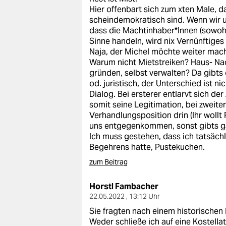
Hier offenbart sich zum xten Male, da
scheindemokratisch sind. Wenn wir u
dass die Machtinhaber*Innen (sowoh
Sinne handeln, wird nix Vernünftig
Naja, der Michel möchte weiter mach
Warum nicht Mietstreiken? Haus- Na
gründen, selbst verwalten? Da gibts
od. juristisch, der Unterschied ist 
Dialog. Bei ersterer entlarvt sich d
somit seine Legitimation, bei zweit
Verhandlungsposition drin (Ihr woll
uns entgegenkommen, sonst gibts gar
Ich muss gestehen, dass ich tatsäch
Begehrens hatte, Pustekuchen.
zum Beitrag
Horstl Fambacher
22.05.2022 , 13:12 Uhr
Sie fragten nach einem historischen 
Weder schließe ich auf eine Kostellat