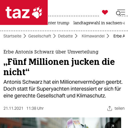

taz zahl ich
nahost-konflikt
usa unter trump
landtagswahl in sachsen-an

taz zahl ich
Startseite
Gesellschaft
Debatte
Klimawandel
Erbe Ant
taz zahl ich
themen
Erbe Antonis Schwarz über Umverteilung
„Fünf Millionen jucken die
politik
nicht“
öko
Antonis Schwarz hat ein Millionenvermögen geerbt.
Doch statt für Superyachten interessiert er sich für
gesellschaft
eine gerechte Gesellschaft und Klimaschutz.
kultur
21.11.2021
11:38 Uhr
teilen
sport