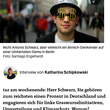
berlin
nord
wahrheit
verlag
verlag
Nicht Antonis Schwarz, aber vielleicht ein ähnlich-Denkender auf
einer Umfairteilen-Demo in Berlin
veranstaltungen
Foto: Santiago Engelhardt
shop
fragen & hilfe
Interview von
Katharina Schipkowski
unterstützen
taz am wochenende: Herr Schwarz, Sie gehören
abo
zum reichsten einen Prozent in Deutschland und
genossenschaft
engagieren sich für linke Graswurzelinitiativen,
Umverteilung und Klimaschutz. Warum?