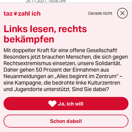
26.11.2021
,
18:06 Uhr
ein paar Fragen fehlen in diesem Interview:
taz
zahl ich
Gerade nicht

1. Sie können den Ihnen angemessen
Links lesen, rechts
erscheinenden Betrag an Steuern auf
Vermögen, Einkommen und Dividenden auf ein
bekämpfen
Konto des Finanzministeriums überweisen.
Frage: tun Sie das?
Mit doppelter Kraft für eine offene Gesellschaft!
Besonders jetzt brauchen Menschen, die sich gegen
So ein Konto gibt es seit 2006 und es wird
Rechtsextremismus einsetzen, unsere Solidarität.
lächerlich wenig darauf eingezahlt.
Daher gehen 50 Prozent der Einnahmen aus
Neuanmeldungen an „Alles beginnt im Zentrum“ –
2. Sie können die Verwalter Ihres Vermögens
eine Kampagne, die bedrohte linke Kulturzentren
anweisen, ab sofort auf jegliche Form von
und Jugendorte unterstützt. Sind Sie dabei?
Steuervermeidung zu verzichten. Tun Sie das?

Ja, ich will
3. Sie könnten bei Ihren Spenden ab sofort auf
Spendenquittungen verzichten. Tun Sie das?
Schon dabei!
Diese drei Massnahmen würden die