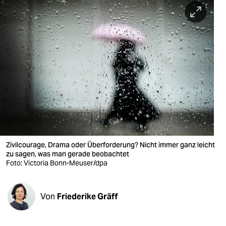
berlin
nord
wahrheit
verlag
verlag
veranstaltungen
shop
Zivilcourage, Drama oder Überforderung? Nicht immer ganz leicht
fragen & hilfe
zu sagen, was man gerade beobachtet
Foto: Victoria Bonn-Meuser/dpa
unterstützen
abo
Von
Friederike Gräff
genossenschaft