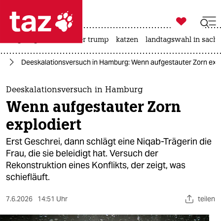

taz zahl ich
bergsteigen
usa unter trump
katzen
landtagswahl in sachs

taz zahl ich
rd
Deeskalationsversuch in Hamburg: Wenn aufgestauter Zorn expl
taz zahl ich
themen
Deeskalationsversuch in Hamburg
Wenn aufgestauter Zorn
politik
explodiert
öko
Erst Geschrei, dann schlägt eine Niqab-Trägerin die
Frau, die sie beleidigt hat. Versuch der
gesellschaft
Rekonstruktion eines Konflikts, der zeigt, was
schiefläuft.
kultur
sport
7.6.2026
14:51 Uhr
teilen