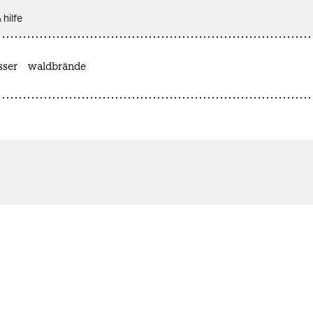
 hilfe
sser
waldbrände