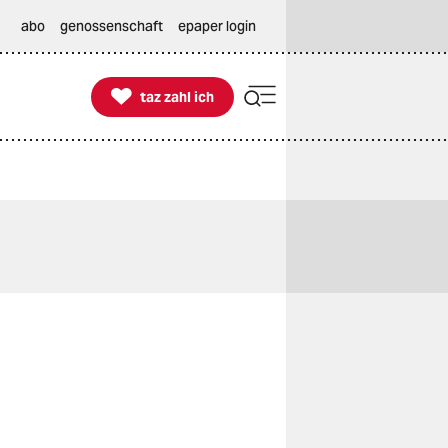
abo
genossenschaft
epaper login

taz zahl ich
taz zahl ich