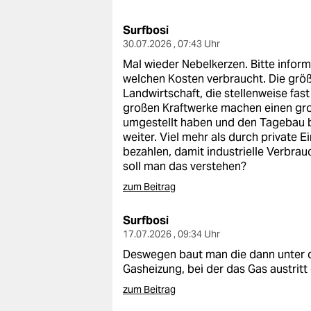
berlin
Surfbosi
nord
30.07.2026 , 07:43 Uhr
wahrheit
Mal wieder Nebelkerzen. Bitte inform
welchen Kosten verbraucht. Die größ
verlag
Landwirtschaft, die stellenweise fa
großen Kraftwerke machen einen gro
verlag
umgestellt haben und den Tagebau b
weiter. Viel mehr als durch private E
veranstaltungen
bezahlen, damit industrielle Verbrau
soll man das verstehen?
shop
zum Beitrag
fragen & hilfe
Surfbosi
unterstützen
17.07.2026 , 09:34 Uhr
Deswegen baut man die dann unter d
abo
Gasheizung, bei der das Gas austritt
genossenschaft
zum Beitrag