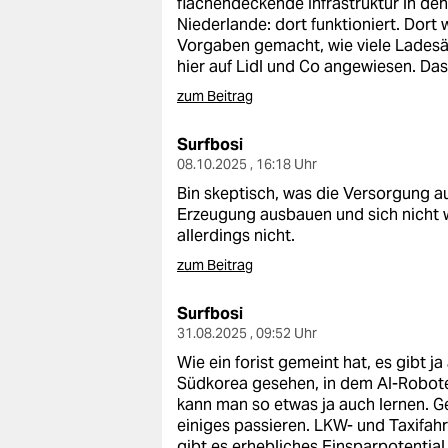
flächendeckende Infrastruktur in den
Niederlande: dort funktioniert. Do
Vorgaben gemacht, wie viele Ladesä
hier auf Lidl und Co angewiesen. Das i
zum Beitrag
Surfbosi
08.10.2025 , 16:18 Uhr
Bin skeptisch, was die Versorgung au
Erzeugung ausbauen und sich nicht
allerdings nicht.
zum Beitrag
Surfbosi
31.08.2025 , 09:52 Uhr
Wie ein forist gemeint hat, es gibt 
Südkorea gesehen, in dem AI-Robote
kann man so etwas ja auch lernen. G
einiges passieren. LKW- und Taxifah
gibt es erhebliches Einsparpotential.