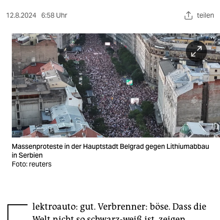
berlin
12.8.2024
6:58 Uhr
teilen
nord
wahrheit
verlag
verlag
veranstaltungen
shop
fragen & hilfe
Massenproteste in der Hauptstadt Belgrad gegen Lithiumabbau
in Serbien
unterstützen
Foto: reuters
abo
genossenschaft
lektroauto: gut. Verbrenner: böse. Dass die
Welt nicht so schwarz-weiß ist, zeigen