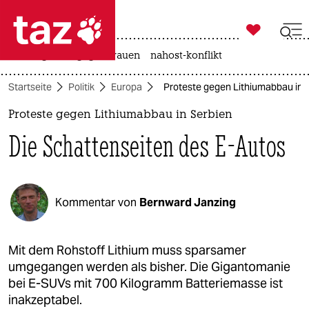

taz zahl ich
hitze
gewalt gegen frauen
nahost-konflikt

taz zahl ich
Startseite
Politik
Europa
Proteste gegen Lithiumabbau in S
taz zahl ich
Proteste gegen Lithiumabbau in Serbien
themen
Die Schattenseiten des E-Autos
politik
öko
Kommentar von
Bernward Janzing
gesellschaft
kultur
Mit dem Rohstoff Lithium muss sparsamer
umgegangen werden als bisher. Die Gigantomanie
sport
bei E-SUVs mit 700 Kilogramm Batteriemasse ist
inakzeptabel.