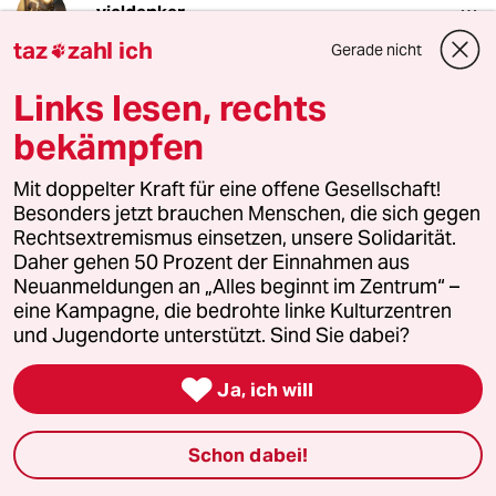
vieldenker
12.08.2024
,
12:21 Uhr
taz
zahl ich
Gerade nicht

Nun ja, ob jetzt der Akte Ökologenfeind SUV
das eigentliche Problem in der Geschichte ist,
Links lesen, rechts
oder nicht doch eher die Unfähigkeit der
bekämpfen
öffentlichen Hand trotz massiver Subventionen
einen funktionierenden Öffentlichen
Mit doppelter Kraft für eine offene Gesellschaft!
Personenverkehr zu organisieren, sei mal dahin
Besonders jetzt brauchen Menschen, die sich gegen
gestellt. Alltäglichen Mehrwert steuert man
Rechtsextremismus einsetzen, unsere Solidarität.
nicht über Ideologie, sondern durch praktische
Daher gehen 50 Prozent der Einnahmen aus
Vorteile.
Neuanmeldungen an „Alles beginnt im Zentrum“ –
eine Kampagne, die bedrohte linke Kulturzentren
und Jugendorte unterstützt. Sind Sie dabei?
LetItBe
L

Ja, ich will
12.08.2024
,
18:00 Uhr
@vieldenker:
Bei den SUVs kommt mir der Spruch
Schon dabei!
in den Sinn "Bei uns kommt der Strom
aus der Steckdose. War mal Pro-