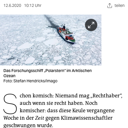
berlin
12.6.2020
10:12 Uhr
teilen
nord
wahrheit
verlag
verlag
veranstaltungen
Das Forschungsschiff „Polarstern“ im Arktischen
shop
Ozean
Foto: Stefan Hendricks/imago
fragen & hilfe
S
unterstützen
chon komisch: Niemand mag „Rechthaber“,
auch wenn sie recht haben. Noch
abo
komischer: dass diese Keule vergangene
Woche in der
Zeit
gegen Klimawissenschaftler
genossenschaft
geschwungen wurde.