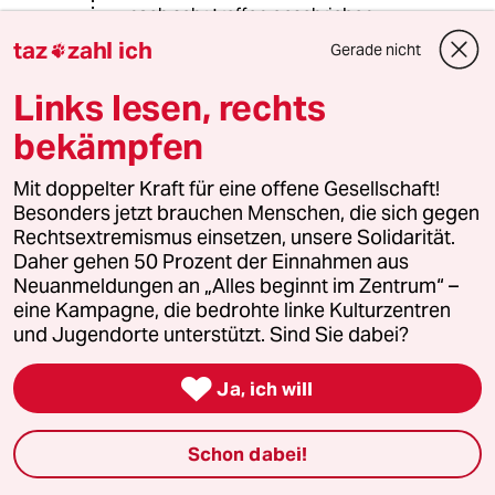
nach sehr treffen geschrieben.
taz
zahl ich
Gerade nicht

Links lesen, rechts
resto
R
12.06.2020
,
15:46 Uhr
bekämpfen
@Rolf B.:
Danke. Ihre Ausführungen ergeben
Mit doppelter Kraft für eine offene Gesellschaft!
ein ganz anderes Bild.
Besonders jetzt brauchen Menschen, die sich gegen
Rechtsextremismus einsetzen, unsere Solidarität.
Daher gehen 50 Prozent der Einnahmen aus
Neuanmeldungen an „Alles beginnt im Zentrum“ –
Drabiniok Dieter
DD
eine Kampagne, die bedrohte linke Kulturzentren
12.06.2020
,
12:57 Uhr
und Jugendorte unterstützt. Sind Sie dabei?
Frau Dorn, und nicht nur sie, hat überhaupt
nicht bemerkt, dass wir jeden Tag Predigten

Ja, ich will
von wissenschaftsgläubigen PolitikerInnen
(und Journalisten) hören und lesen. Dass der
technologische und wissenschaftliche
Schon dabei!
Fortschritt unsere Lebensgrundlagen erhalten