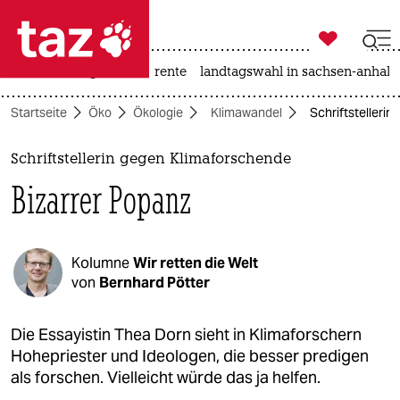

taz zahl ich
hitze
niedrigwasser
rente
landtagswahl in sachsen-anhalt

taz zahl ich
Startseite
Öko
Ökologie
Klimawandel
Schriftstelleri
taz zahl ich
themen
Schriftstellerin gegen Klimaforschende
Bizarrer Popanz
politik
öko
Kolumne
Wir retten die Welt
gesellschaft
von
Bernhard Pötter
kultur
Die Essayistin Thea Dorn sieht in Klimaforschern
Hohepriester und Ideologen, die besser predigen
sport
als forschen. Vielleicht würde das ja helfen.