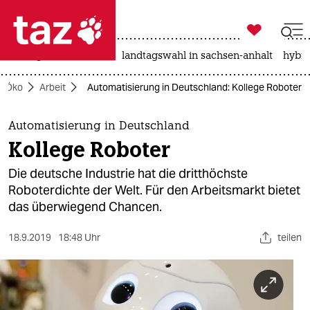

taz zahl ich
niedrigwasser
rente
landtagswahl in sachsen-anhalt
hybri

taz zahl ich
Öko
Arbeit
Automatisierung in Deutschland: Kollege Roboter
taz zahl ich
themen
Automatisierung in Deutschland
Kollege Roboter
politik
Die deutsche Industrie hat die dritthöchste
öko
Roboterdichte der Welt. Für den Arbeitsmarkt bietet
das überwiegend Chancen.
gesellschaft
18.9.2019
18:48 Uhr
teilen
kultur
sport