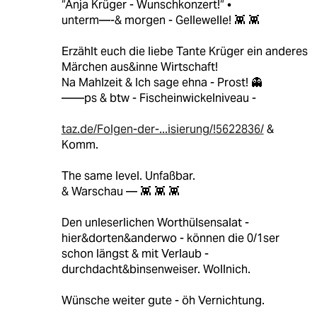
“Anja Krüger - Wunschkonzert!“ •
unterm—-& morgen - Gellewelle! 👾 👾
Erzählt euch die liebe Tante Krüger ein anderes
Märchen aus&inne Wirtschaft!
Na Mahlzeit & Ich sage ehna - Prost! 👻
——ps & btw - Fischeinwickelniveau -
taz.de/Folgen-der-...isierung/!5622836/
&
Komm.
The same level. Unfaßbar.
& Warschau — 👾 👾 👾
Den unleserlichen Worthülsensalat -
hier&dorten&anderwo - können die 0/1ser
schon längst & mit Verlaub -
durchdacht&binsenweiser. Wollnich.
Wünsche weiter gute - öh Vernichtung.