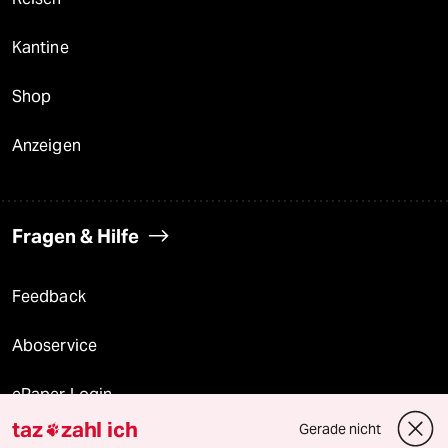
Kantine
Shop
Anzeigen
Fragen & Hilfe
Feedback
Aboservice
ePaper Login
taz
zahl ich
Gerade nicht

Downloads für Abonnierende