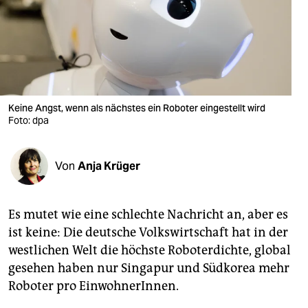
berlin
nord
wahrheit
verlag
Keine Angst, wenn als nächstes ein Roboter eingestellt wird
verlag
Foto: dpa
veranstaltungen
Von
Anja Krüger
shop
fragen & hilfe
Es mutet wie eine schlechte Nachricht an, aber es
unterstützen
ist keine: Die deutsche Volkswirtschaft hat in der
westlichen Welt die höchste Roboterdichte, global
abo
gesehen haben nur Singapur und Südkorea mehr
genossenschaft
Roboter pro EinwohnerInnen.