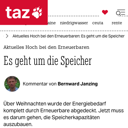

taz zahl ich
hitze
krieg in der ukraine
niedrigwasser
ceuta
rente

taz zahl ich
ie
Aktuelles Hoch bei den Erneuerbaren: Es geht um die Speicher
taz zahl ich
Aktuelles Hoch bei den Erneuerbaren
themen
Es geht um die Speicher
politik
öko
Kommentar von
Bernward Janzing
gesellschaft
kultur
Über Weihnachten wurde der Energiebedarf
komplett durch Erneuerbare abgedeckt. Jetzt muss
sport
es darum gehen, die Speicherkapazitäten
auszubauen.