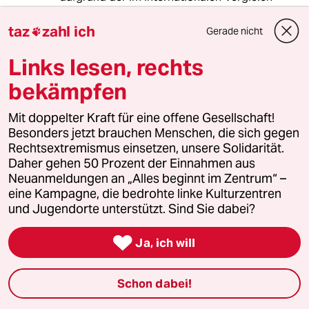
geringen Betriebsstunden nicht rechnen. Es
bleibt noch lange billiger den Strom zu
taz
zahl ich
Gerade nicht

verschenken.
Welche Lösungsmöglichkeiten gäbe es?
Links lesen, rechts
Anlagen müßten reihum wenigstens bis zu 800
bekämpfen
Stunden im Jahr (10 Prozent)
Entschädigungsfrei abgeregelt werden
Mit doppelter Kraft für eine offene Gesellschaft!
können. Unternehmen können ihre Produktion
Besonders jetzt brauchen Menschen, die sich gegen
hinter die deutsche Grenze verlegen. So
Rechtsextremismus einsetzen, unsere Solidarität.
können Betriebe im Europäischen
Daher gehen 50 Prozent der Einnahmen aus
Stromverbund Strom aus deutschen
Neuanmeldungen an „Alles beginnt im Zentrum“ –
Erneuerbaren Energien zu Marktpreisen
eine Kampagne, die bedrohte linke Kulturzentren
beziehen, ohne die hiesigen überteuerten
und Jugendorte unterstützt. Sind Sie dabei?
Netzentgelte zahlen zu müssen. Sie zahlen
dann z.B. die niedrigeren französischen

Netzentgelte.
Ja, ich will
Schon dabei!
Arno Dittmer
AD
27.12.2023
,
11:30 Uhr