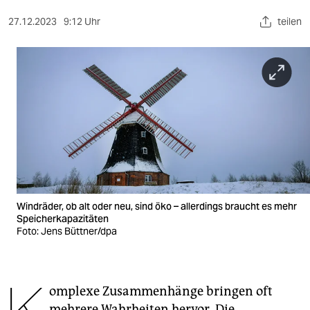
berlin
27.12.2023
9:12 Uhr
teilen
nord
wahrheit
verlag
verlag
veranstaltungen
shop
fragen & hilfe
Windräder, ob alt oder neu, sind öko – allerdings braucht es mehr
Speicherkapazitäten
unterstützen
Foto: Jens Büttner/dpa
abo
genossenschaft
omplexe Zusammenhänge bringen oft
mehrere Wahrheiten hervor. Die