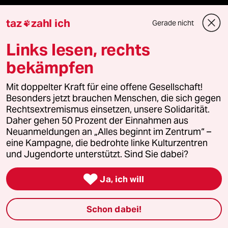
taz
zahl ich
Gerade nicht

Fragen & Hilfe
Links lesen, rechts
Feedback
bekämpfen
Aboservice
Mit doppelter Kraft für eine offene Gesellschaft!
Besonders jetzt brauchen Menschen, die sich gegen
ePaper Login
Rechtsextremismus einsetzen, unsere Solidarität.
Daher gehen 50 Prozent der Einnahmen aus
Neuanmeldungen an „Alles beginnt im Zentrum“ –
Downloads für Abonnierende
eine Kampagne, die bedrohte linke Kulturzentren
und Jugendorte unterstützt. Sind Sie dabei?

Ja, ich will
© 2026 taz Verlags und Vertriebs GmbH
Alle Rechte vorbehalten. Bei rechtlichen Fragen oder für Genehmigungen
wenden Sie sich bitte an
lizenzen@taz.de
Schon dabei!
Feedback
Redaktionsstatut
Kommune-Richtlinien
KI-