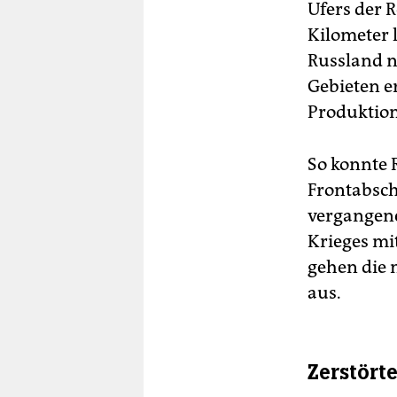
Ufers der 
Kilometer l
Russland n
Gebieten e
Produktion
So konnte 
Frontabsch
vergangenen
Krieges mi
gehen die
aus.
Zerstört