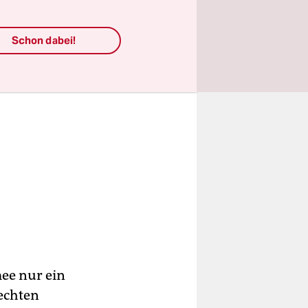
Schon dabei!
ee nur ein
rechten