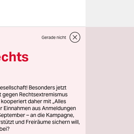
Durchbruch
Gerade nicht
, Walerij
ritischen
echts
sche
ainer als
esellschaft! Besonders jetzt
sie die
rt gegen Rechtsextremismus
z kooperiert daher mit „Alles
eits gibt
ller Einnahmen aus Anmeldungen
ach
. September – an die Kampagne,
ückzug
rstützt und Freiräume sichern will,
bei?