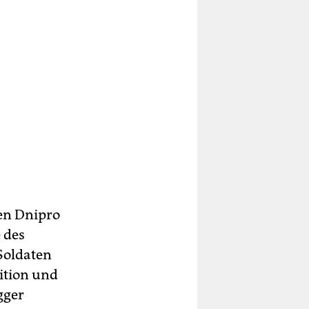
den Dnipro
 des
 Soldaten
ition und
gger