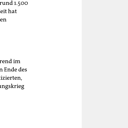
 rund 1.500
eit hat
ten
hrend im
ein Ende des
izierten,
ungskrieg