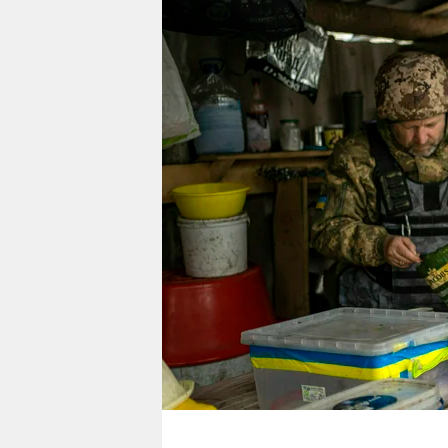
berlin
nord
wahrheit
verlag
verlag
veranstaltungen
shop
fragen & hilfe
unterstützen
abo
genossenschaft