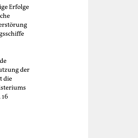
ige Erfolge
sche
Zerstörung
gsschiffe
rde
utzung der
 die
isteriums
 16