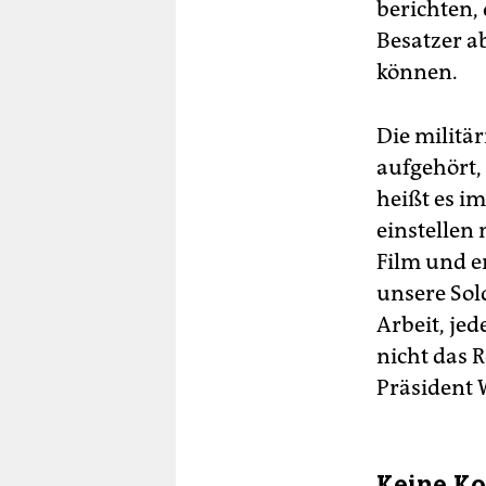
berichten,
Besatzer a
können.
Die militä
aufgehört,
heißt es i
einstellen
Film und e
unsere Sold
Arbeit, jed
nicht das 
Präsident 
Keine K