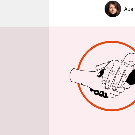
epaper login
Aus 
Es wird hö
geben“, sa
Saluschnyj
The Econom
Gegenoffens
auch ihre 
Einerseits 
versproche
Saluschnyj
enormen V
beginnen 