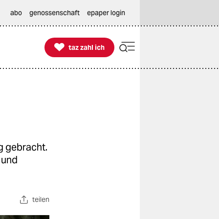
abo
genossenschaft
epaper login

taz zahl ich
taz zahl ich
g gebracht.
 und
teilen