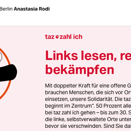
Berlin
Anastasia Rodi
chstwahrscheinlich keinen tiefen und schönen 
taz
zahl ich

gte der Oberbefehlshaber der ukrainischen Armee
, Anfang November in einem Interview mit dem b
Links lesen, r
ist.
Dies war ein Eingeständnis, dass die ukraini
bekämpfen
ive nicht der Erfolg war, den sich sowohl die Ukr
Verbündeten erhofft hatten.
Mit doppelter Kraft für eine offene G
kritisiert Kyjiw seine Partner zu Recht dafür, dass 
brauchen Menschen, die sich vor O
einsetzen, unsere Solidarität. Die ta
nen Waffenlieferungen verzögert haben. Anderers
beginnt im Zentrum“. 50 Prozent a
zu, sich verkalkuliert zu haben: dass Russland n
bei taz zahl ich gehen – bis zum 30
erlusten an Truppen und Ausrüstung mit dem R
die linke, selbstverwaltete Orte unte
bevor sie verschwinden. Sind Sie da
würde.