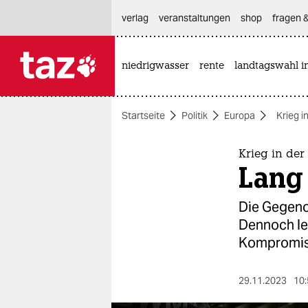
hautnavigation anspringen
hauptinhalt anspringen
footer anspringen
verlag
veranstaltungen
shop
fragen &
niedrigwasser
rente
landtagswahl i

taz zahl ich
taz zahl ich
Startseite
Politik
Europa
Krieg i
themen
politik
Krieg in der
Lang
öko
Die Gegenof
gesellschaft
Dennoch le
Kompromiss
kultur
sport
29.11.2023
10: