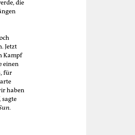
erde, die
rängen
doch
 Jetzt
en Kampf
e einen
, für
harte
wir haben
 sagte
Sun.