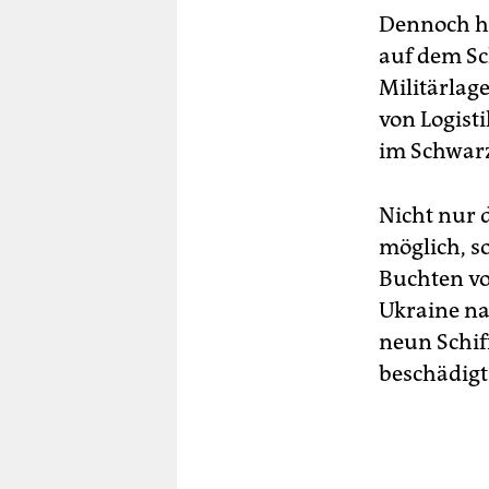
Dennoch ha
auf dem Sch
Militärlag
von Logist
im Schwar
Nicht nur 
möglich, s
Buchten vo
Ukraine na
neun Schif
beschädigt