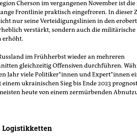
Region Cherson im vergangenen November ist die
ange Frontlinie praktisch eingefroren. In dieser Z
icht nur seine Verteidigungslinien in den erober
rheblich verstärkt, sondern auch die militärische
 erhöht.
Russland im Frühherbst wieder an mehreren
nitten gleichzeitig Offensiven durchführen. Wä
 Jahr viele Po­li­ti­ke­r*in­nen und Ex­per­t*in­nen 
t einem ukrainischen Sieg bis Ende 2023 prognost
 meisten heute von einem zermürbenden Abnutz
e Logistikketten