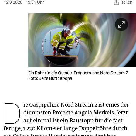
berlin
12.9.2020
19:31 Uhr
teilen
nord
wahrheit
verlag
verlag
veranstaltungen
Ein Rohr für die Ostsee-Erdgastrasse Nord Stream 2
shop
Foto: Jens Büttner/dpa
fragen & hilfe
D
unterstützen
ie Gaspipeline Nord Stream 2 ist eines der
dümmsten Projekte Angela Merkels. Jetzt
abo
auf einmal ist ein Baustopp für die fast
genossenschaft
fertige, 1.230 Kilometer lange Doppelröhre durch