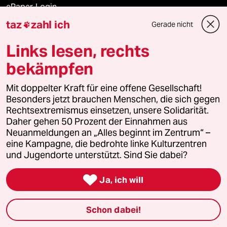
ePaper Login
taz
zahl ich
Gerade nicht

Downloads für Abonnierende
Links lesen, rechts
bekämpfen
© 2026 taz Verlags und Vertriebs GmbH
Mit doppelter Kraft für eine offene Gesellschaft!
Alle Rechte vorbehalten. Bei rechtlichen Fragen oder für Genehmigungen
wenden Sie sich bitte an
lizenzen@taz.de
Besonders jetzt brauchen Menschen, die sich gegen
Rechtsextremismus einsetzen, unsere Solidarität.
Daher gehen 50 Prozent der Einnahmen aus
Feedback
Redaktionsstatut
Kommune-Richtlinien
KI-
Neuanmeldungen an „Alles beginnt im Zentrum“ –
eine Kampagne, die bedrohte linke Kulturzentren
Leitlinie
Informant
Datenschutz
Impressum
AGB
und Jugendorte unterstützt. Sind Sie dabei?
Seitenwende
Einwilligungen widerrufen (Ads)

Ja, ich will
Schon dabei!