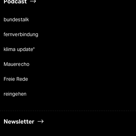
Podcast
bundestalk
fernverbindung
klima update°
Mauerecho
Freie Rede
reingehen
Newsletter