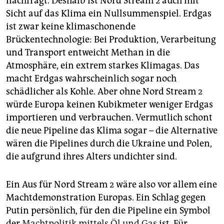
nachfragt. Deshalb ist Nord Stream 2 auch mit
Sicht auf das Klima ein Nullsummenspiel. Erdgas
ist zwar keine klimaschonende
Brückentechnologie: Bei Produktion, Verarbeitung
und Transport entweicht Methan in die
Atmosphäre, ein extrem starkes Klimagas. Das
macht Erdgas wahrscheinlich sogar noch
schädlicher als Kohle. Aber ohne Nord Stream 2
würde Europa keinen Kubikmeter weniger Erdgas
importieren und verbrauchen. Vermutlich schont
die neue Pipeline das Klima sogar – die Alternative
wären die Pipelines durch die Ukraine und Polen,
die aufgrund ihres Alters undichter sind.
Ein Aus für Nord Stream 2 wäre also vor allem eine
Machtdemonstration Europas. Ein Schlag gegen
Putin persönlich, für den die Pipeline ein Symbol
der
Machtpolitik mittels Öl und Gas
ist. Für