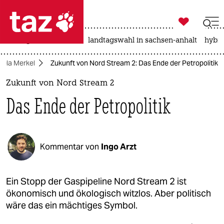

taz zahl ich
niedrigwasser
rente
landtagswahl in sachsen-anhalt
hybri

taz zahl ich
gela Merkel
Zukunft von Nord Stream 2: Das Ende der Petropolitik
taz zahl ich
Zukunft von Nord Stream 2
themen
Das Ende der Petropolitik
politik
öko
Kommentar von
Ingo Arzt
gesellschaft
kultur
Ein Stopp der Gaspipeline Nord Stream 2 ist
ökonomisch und ökologisch witzlos. Aber politisch
sport
wäre das ein mächtiges Symbol.