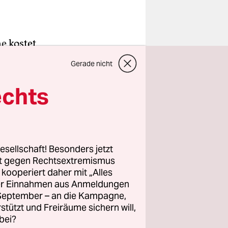
ne
kostet
 Das
Gerade nicht
arks: Sie
st einfach
echts
ss sein:
el will
sen und
 gab es
esellschaft! Besonders jetzt
rt gegen Rechtsextremismus
.
z kooperiert daher mit „Alles
ller Einnahmen aus Anmeldungen
kaltes
. September – an die Kampagne,
netz
rstützt und Freiräume sichern will,
bei?
reen IT