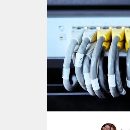
berlin
nord
wahrheit
verlag
verlag
veranstaltungen
shop
fragen & hilfe
unterstützen
abo
genossenschaft