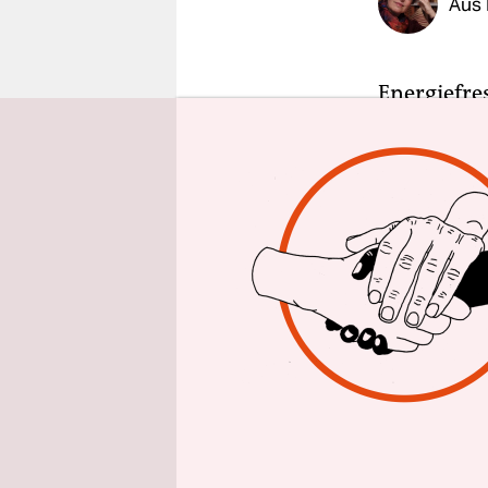
Aus 
epaper login
Energiefres
Strom, jede
Hauptprobl
müssen stä
in die Umwe
Die 83.000
künftig Se
zählt dami
eine
Goldm
Es klingt e
Wasser gek
geleitet wi