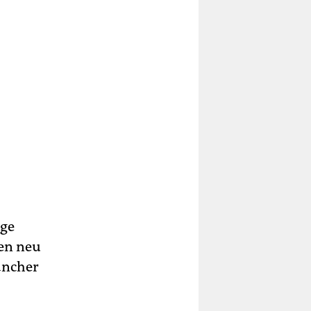
ige
en neu
mancher