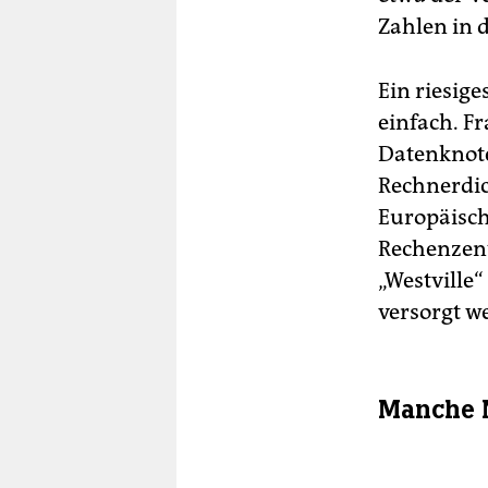
Zahlen in 
Ein riesige
einfach. F
Datenknote
Rechnerdic
Europäisch
Rechenzent
„Westville
versorgt w
Manche N