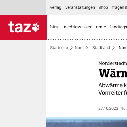
hautnavigation anspringen
hauptinhalt anspringen
footer anspringen
verlag
veranstaltungen
shop
fragen &
hitze
niedrigwasser
rente
landtags

taz zahl ich
taz zahl ich
Startseite
Nord
Stadtland
Nord
themen
politik
Norderstedt
Wärm
öko
Abwärme ka
gesellschaft
Vorrreiter 
kultur
27.10.2023
16:
sport