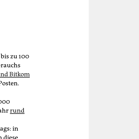
bis zu 100
brauchs
nd Bitkom
Posten.
.000
Jahr
rund
ags: in
h diese