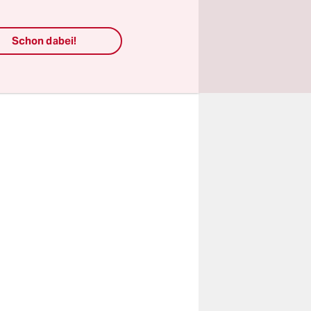
ng in
treibt:
Schon dabei!
aufwand für
eistung