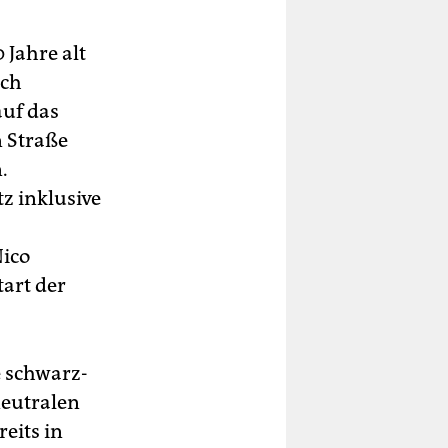
 Jahre alt
ich
auf das
n Straße
.
z inklusive
Nico
art der
e schwarz-
neutralen
eits in