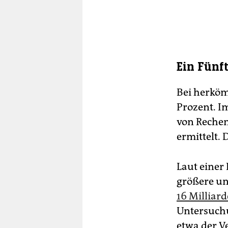
Ein Fünf
Bei herköm
Prozent. I
von Rechen
ermittelt. 
Laut einer
größere un
16 Milliar
Untersuchu
etwa der Ve