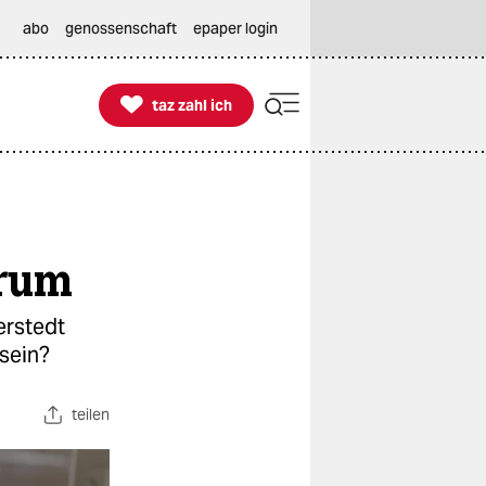
abo
genossenschaft
epaper login

taz zahl ich
taz zahl ich
rum
erstedt
 sein?
teilen