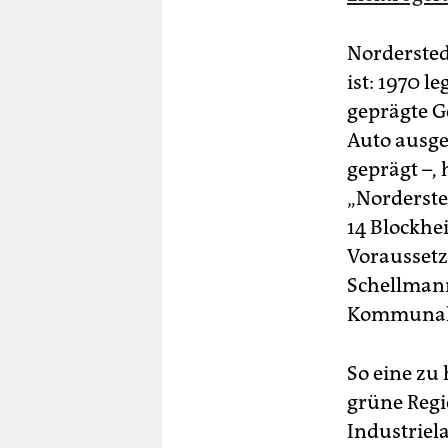
Nordersted
ist: 1970 
geprägte G
Auto ausge
geprägt –,
„Norderste
14 Blockhe
Voraussetz
Schellmann
Kommunal
So eine zu 
grüne Regi
Industriela