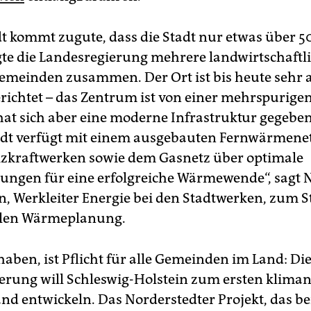
t kommt zugute, dass die Stadt nur etwas über 50
legte die Landesregierung mehrere landwirtschaftl
emeinden zusammen. Der Ort ist bis heute sehr 
richtet – das Zentrum ist von einer mehrspurige
 hat sich aber eine moderne Infrastruktur gegeben
dt verfügt mit einem ausgebauten Fernwärmenet
izkraftwerken sowie dem Gasnetz über optimale
ungen für eine erfolgreiche Wärmewende“, sagt 
, Werkleiter Energie bei den Stadtwerken, zum St
en Wärmeplanung.
haben, ist Pflicht für alle Gemeinden im Land: Di
erung will Schleswig-Holstein zum ersten klima
nd entwickeln. Das Norderstedter Projekt, das ber