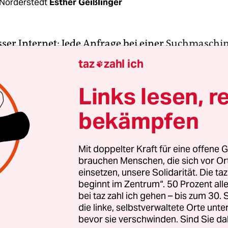
Norderstedt
Esther Geißlinger
ser Internet: Jede Anfrage bei einer
Suchmaschi
s gepostete Foto, jede
gestreamte Serienepisode
.
taz
zahl ich

em sind nicht die Endgeräte, sondern die Serverp
ndig gekühlt werden, und die Abwärme wird mei
Links lesen, r
lt geblasen. In Norderstedt soll damit bald Schlu
bekämpfen
-Einwohner*innen-Stadt im Hamburger Speckgürt
rver-Hitze ins städtische Fernwärmenetz einspei
t zu den bundesweiten Vorreitern. Für das Projekt
Mit doppelter Kraft für eine offene G
brauchen Menschen, die sich vor O
edaille bei der kommunalen „EnergieOlympiade“
einsetzen, unsere Solidarität. Die ta
beginnt im Zentrum“. 50 Prozent a
infach: Der Serverpark der Stadtwerke soll durch 
bei taz zahl ich gehen – bis zum 30
ühlt werden, das dann, erwärmt, ins Fernwärme
die linke, selbstverwaltete Orte unte
bevor sie verschwinden. Sind Sie da
rd. Wie energiesparend das sein kann, zeigt der
„G