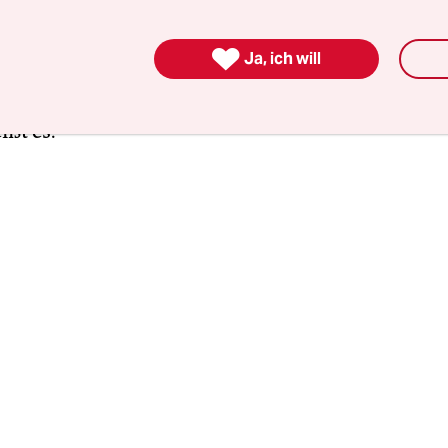
GSI Helmholtzzentrums für Schwerionenforschu
, das einen Forschungs-Teilchenbeschleuniger be

Ja, ich will
die Umstellung von Luft auf Wasser den Energie
g auf unter 7 Prozent der insgesamt benötigten L
ißt es.