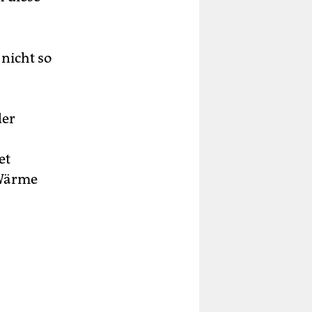
 nicht so
der
et
-Wärme