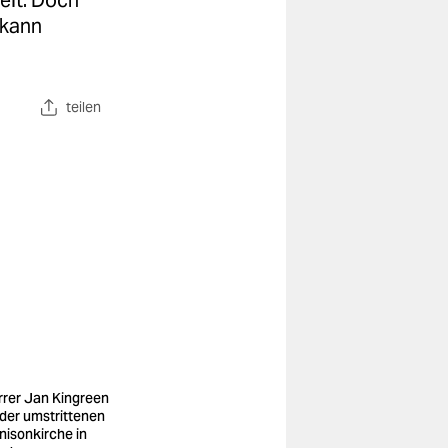
elt. Doch
 kann
teilen
rrer Jan Kingreen
 der umstrittenen
nisonkirche in