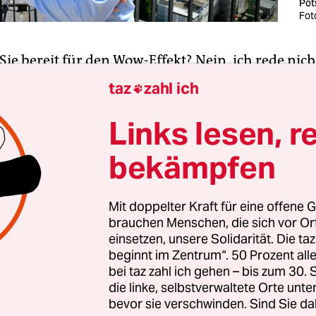
Po
Fot
 Sie bereit für den Wow-Effekt? Nein, ich rede nic
tastischen Taylor-Swift-Fans, die ihr Konzert in W
taz
zahl ich

bst gemacht haben. Notgedrungen, weil die drei d
Auftritte abgesagt wurden, nachdem aufgeflogen
Links lesen, r
riger IS-Anhänger einen Selbstmordanschlag gepl
bekämpfen
 wahnhaften, misogynen Weltsicht heraus waren 
in ideales Anschlagsziel – fröhliche junge Frauen,
Mit doppelter Kraft für eine offene G
brauchen Menschen, die sich vor O
 tanzen,
die fast schon legendär solidarisch unt
einsetzen, unsere Solidarität. Die ta
ren politischstes Anliegen „fuck patriarchy“ ist.
beginnt im Zentrum“. 50 Prozent a
t doppelt gescheitert – nicht nur wurde er rechtzei
bei taz zahl ich gehen – bis zum 30
n, viele Swifties ließen sich ihr Konzert trotz
die linke, selbstverwaltete Orte unte
bevor sie verschwinden. Sind Sie da
ung nicht ganz nehmen –
und sangen text­sicher 