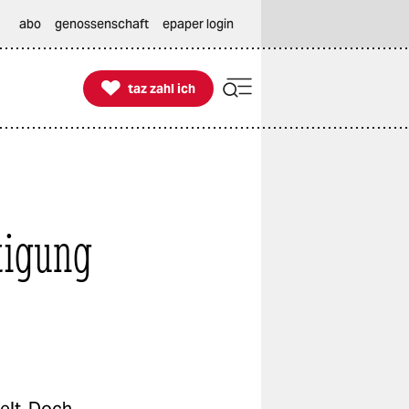
abo
genossenschaft
epaper login

taz zahl ich
taz zahl ich
tigung