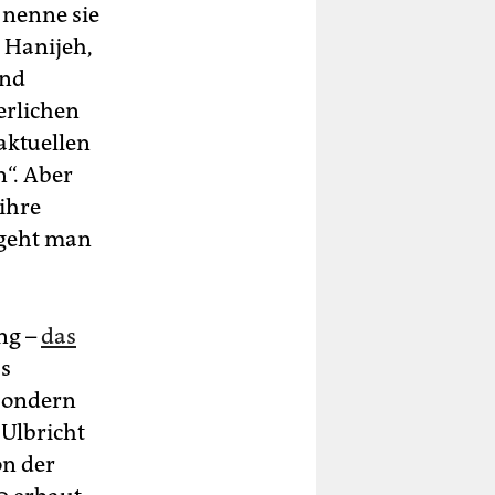
h nenne sie
, Hanijeh,
und
erlichen
aktuellen
“. Aber
 ihre
 geht man
ng –
das
as
 Sondern
 Ulbricht
on der