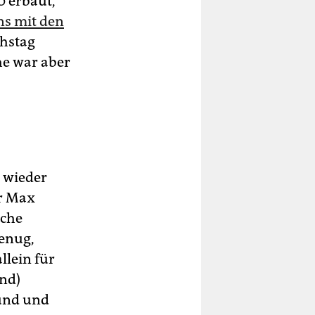
0 erbaut,
ns mit den
chstag
he war aber
t wieder
er Max
rche
genug,
llein für
nd)
und und