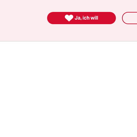
der Straße
. Ohne es überhaupt zu erwähnen, lach
 ins Gesicht.

Ja, ich will