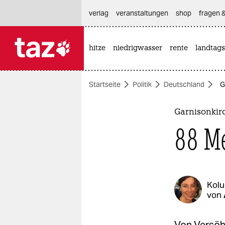
hautnavigation anspringen
hauptinhalt anspringen
footer anspringen
verlag
veranstaltungen
shop
fragen &
hitze
niedrigwasser
rente
landtags

taz zahl ich
taz zahl ich
Startseite
Politik
Deutschland
G
themen
politik
Garnisonkir
88 Me
öko
gesellschaft
kultur
Kol
von
sport