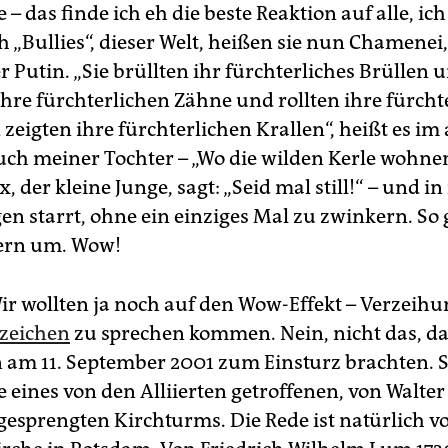
e – das finde ich eh die beste Reaktion auf alle, ic
h „Bullies“, dieser Welt, heißen sie nun Chamenei
 Putin. „Sie brüllten ihr fürchterliches Brüllen 
ihre fürchterlichen Zähne und rollten ihre fürcht
eigten ihre fürchterlichen Krallen“, heißt es im 
uch meiner Tochter – „Wo die wilden Kerle wohnen
, der kleine Junge, sagt: „Seid mal still!“ – und in
en starrt, ohne ein einziges Mal zu zwinkern. So
ern um. Wow!
ir wollten ja noch auf den Wow-Effekt – Verzeihu
zeichen
zu sprechen kommen. Nein, nicht das, d
n am 11. September 2001 zum Einsturz brachten.
 eines von den Alliierten getroffenen, von Walter
gesprengten Kirchturms. Die Rede ist natürlich v