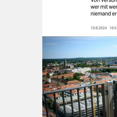
Von Versöh
berlin
wer mit we
nord
niemand er
wahrheit
10.8.2024
16:5
verlag
verlag
veranstaltungen
shop
fragen & hilfe
unterstützen
abo
genossenschaft