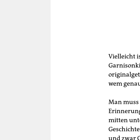
Vielleicht 
Garnisonki
originalge
wem genau 
Man muss d
Erinnerung
mitten unte
Geschichte 
und zwar O