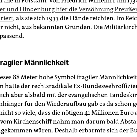
rche in Potsdam. Von Friedrich Wilhelm I um 173
ler und Hindenburg hier die Versöhnung Preuße
riert
, als sie sich 1933 die Hände reichten. Im Rei
der nicht, aus bekannten Gründen. Die Militärkirc
passend.
ragiler Männlichkeit
dieses 88 Meter hohe Symbol fragiler Männlichkei
 hatte der rechtsradikale Ex-Bundeswehroffizi
 sich aber alsbald mit der evangelischen Landeski
 Anhänger für den Wiederaufbau gab es da schon 
nicht so viele, dass die nötigen 41 Millionen Euro a
(vom Kirchenschiff nahm man darum bald Absta
ekommen wären. Deshalb erbarmte sich der B