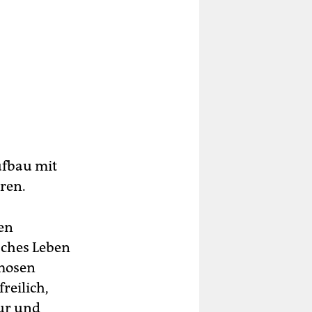
ufbau mit
ren.
en
sches Leben
amosen
reilich,
tur und