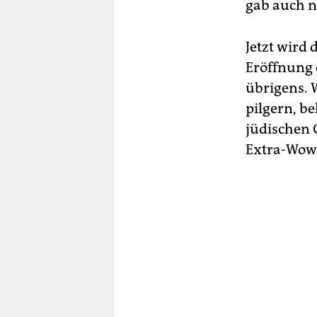
gab auch n
Jetzt wird 
Eröffnung 
übrigens. 
pilgern, b
jüdischen 
Extra-Wow