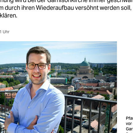
nung wird bei der Garnisonkirche immer geschwaf
m durch ihren Wiederaufbau versöhnt werden soll,
klären.
1 Uhr
Pfa
vor
Gar