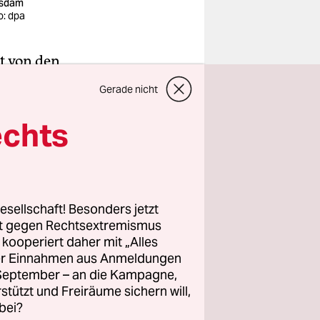
tsdam
o: dpa
ht von den
ien einfach
Gerade nicht
ort
 war, dass
echts
ant hatte.
die Pop-
 die gern
esellschaft! Besonders jetzt
rt gegen Rechtsextremismus
ereinander
z kooperiert daher mit „Alles
 Nun, der
ller Einnahmen aus Anmeldungen
tig
. September – an die Kampagne,
rstützt und Freiräume sichern will,
bei?
einfach