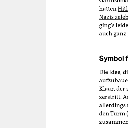
Garnisonki
hatten
Hit
Nazis zeleb
ging’s lei
auch ganz 
Symbol f
Die Idee, 
aufzubauen
Klaar, der
zerstritt.
allerdings 
den Turm 
zusammeng