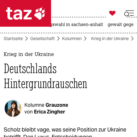

taz zahl ich
hitze
surfen
landtagswahl in sachsen-anhalt
gewalt gegen

taz zahl ich
Startseite
Gesellschaft
Kolumnen
Krieg in der Ukraine
taz zahl ich
themen
Krieg in der Ukraine
Deutschlands
politik
Hintergrundrauschen
öko
gesellschaft
Kolumne
Grauzone
kultur
von
Erica Zingher
sport
Scholz bleibt vage, was seine Position zur Ukraine
betrifft. Den Luxus, Entscheidungen