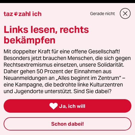
taz
zahl ich
Gerade nicht
Themen

Links lesen, rechts
Hitze
bekämpfen
Surfen
Mit doppelter Kraft für eine offene Gesellschaft!
Besonders jetzt brauchen Menschen, die sich gegen
Landtagswahl in Sachsen-Anhalt
Rechtsextremismus einsetzen, unsere Solidarität.
Daher gehen 50 Prozent der Einnahmen aus
Gewalt gegen Frauen
Neuanmeldungen an „Alles beginnt im Zentrum“ –
eine Kampagne, die bedrohte linke Kulturzentren
und Jugendorte unterstützt. Sind Sie dabei?
Nahost-Konflikt

Ja, ich will
Verlag
Schon dabei!