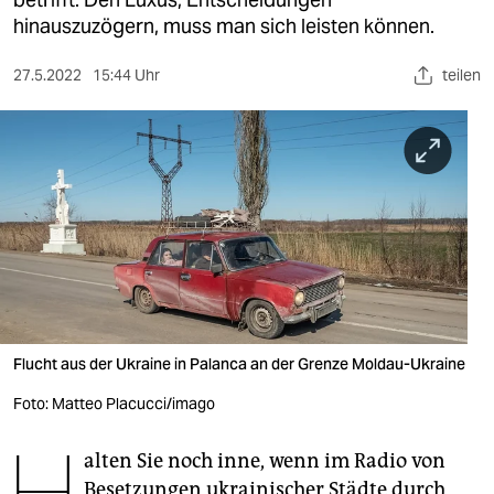
berlin
hinauszuzögern, muss man sich leisten können.
nord
27.5.2022
15:44 Uhr
teilen
wahrheit
verlag
verlag
veranstaltungen
shop
fragen & hilfe
unterstützen
Flucht aus der Ukraine in Palanca an der Grenze Moldau-Ukraine
Foto: Matteo Placucci/imago
abo
H
genossenschaft
alten Sie noch inne, wenn im Radio von
Besetzungen ukrainischer Städte durch