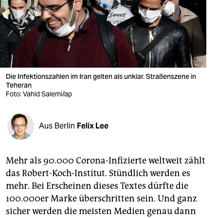
berlin
nord
wahrheit
verlag
Die Infektionszahlen im Iran gelten als unklar. Straßenszene in
Teheran
verlag
Foto: Vahid Salemi/ap
veranstaltungen
shop
Aus Berlin
Felix Lee
fragen & hilfe
Mehr als 90.000 Corona-Infizierte weltweit zählt
unterstützen
das Robert-Koch-Institut. Stündlich werden es
abo
mehr. Bei Erscheinen dieses Textes dürfte die
100.000er Marke überschritten sein. Und ganz
genossenschaft
sicher werden die meisten Medien genau dann