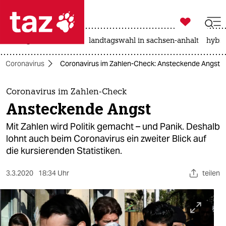

taz zahl ich
niedrigwasser
rente
landtagswahl in sachsen-anhalt
hybri

taz zahl ich
Coronavirus
Coronavirus im Zahlen-Check: Ansteckende Angst
taz zahl ich
themen
Coronavirus im Zahlen-Check
Ansteckende Angst
politik
Mit Zahlen wird Politik gemacht – und Panik. Deshalb
öko
lohnt auch beim Coronavirus ein zweiter Blick auf
die kursierenden Statistiken.
gesellschaft
3.3.2020
18:34 Uhr
teilen
kultur
sport