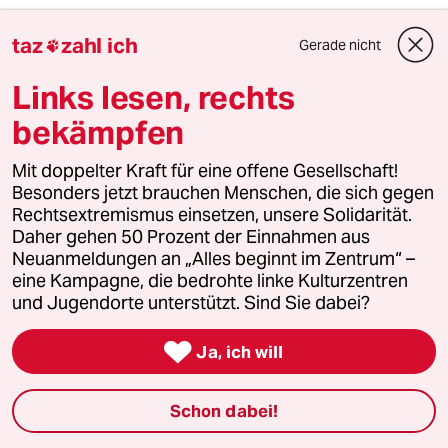
taz
zahl ich
Gerade nicht

4
Die Wahrheit
56 Millionen Deutsche sind betroffen
Links lesen, rechts
bekämpfen
Mit doppelter Kraft für eine offene Gesellschaft!
5
Drohnenvorfall am Leipziger Flughafen
Besonders jetzt brauchen Menschen, die sich gegen
Das Zeitalter der elektronischen
Rechtsextremismus einsetzen, unsere Solidarität.
Kriegsführung
Daher gehen 50 Prozent der Einnahmen aus
Neuanmeldungen an „Alles beginnt im Zentrum“ –
eine Kampagne, die bedrohte linke Kulturzentren
6
Antifas in Sachsen-Anhalt
und Jugendorte unterstützt. Sind Sie dabei?
Der Ernstfall

Ja, ich will
taz
Schon dabei!
