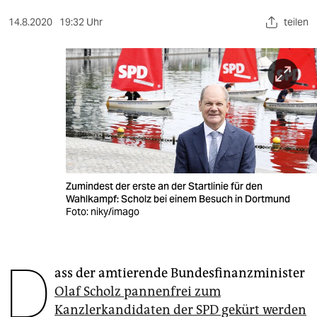
berlin
14.8.2020
19:32 Uhr
teilen
nord
wahrheit
verlag
verlag
veranstaltungen
shop
Zumindest der erste an der Startlinie für den
Wahlkampf: Scholz bei einem Besuch in Dortmund
fragen & hilfe
Foto: niky/imago
unterstützen
D
abo
ass der amtierende Bundesfinanzminister
Olaf Scholz pannenfrei zum
genossenschaft
Kanzlerkandidaten der SPD gekürt werden