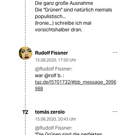
Die ganz große Ausnahme
Die "Grünen" sind natürlich niemals
populistisch...
(Ironie...) schreibe ich mal
vorsichtshalber dran.
Rudolf Fissner
15.08.2020
,
17:50 Uhr
@Rudolf Fissner:
war @rolf b. :
taz.de/!5701732/#bb_message_3996
988
tomás zerolo
TZ
15.08.2020
,
20:43 Uhr
@Rudolf Fissner:
"Die Grünen sind die perfekten