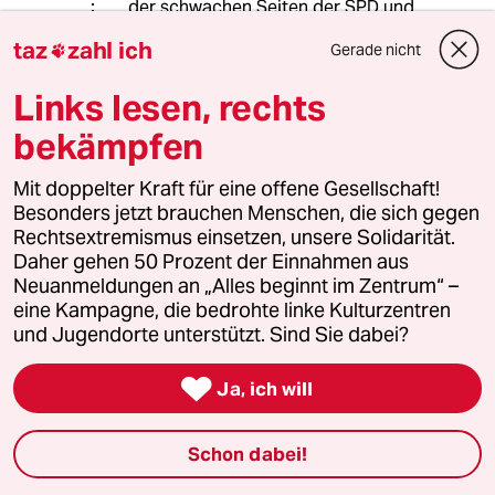
der schwachen Seiten der SPD und
nur der hoheitliche Lieblingssport
taz
zahl ich
Gerade nicht

von CDU/CSU, die auf dem Gebiet,
wie auch bei der FDP, bisher noch nie
Links lesen, rechts
etwas anbrennen ließ.
"Viel vernünftiger, auch für die
bekämpfen
Modernisierung der ganzen
Gesellschaft, ist eine schwarz- grüne
Mit doppelter Kraft für eine offene Gesellschaft!
Koalition..."
Besonders jetzt brauchen Menschen, die sich gegen
Rechtsextremismus einsetzen, unsere Solidarität.
Auch da würde ich darauf wetten,
Daher gehen 50 Prozent der Einnahmen aus
dass die CDU/CSU das eben zitierte
Neuanmeldungen an „Alles beginnt im Zentrum“ –
Spielchen wiederholen und sich keine
eine Kampagne, die bedrohte linke Kulturzentren
Gelegenheit entgehen ließe, diesmal
und Jugendorte unterstützt. Sind Sie dabei?
die Grünen "unter die Räder kommen"
zu lassen. Da würden die Grünen nach

Ja, ich will
der SPD ziemlich gerupft aus einer
Koalition herauskommen und ihnen
wohl kleinlaut den Part des gewieften
Schon dabei!
Seniorpartners überlassen müssen.
Denn egal wie kraftvoll die Grünen