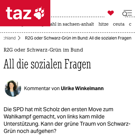

taz zahl ich
iran-krieg
landtagswahl in sachsen-anhalt
hitze
ceuta
ch

taz zahl ich
tschland
R2G oder Schwarz-Grün im Bund: All die sozialen Fragen
taz zahl ich
R2G oder Schwarz-Grün im Bund
themen
All die sozialen Fragen
politik
öko
Kommentar von
Ulrike Winkelmann
gesellschaft
kultur
Die SPD hat mit Scholz den ersten Move zum
Wahlkampf gemacht, von links kam milde
sport
Unterstützung. Kann der grüne Traum von Schwarz-
Grün noch aufgehen?