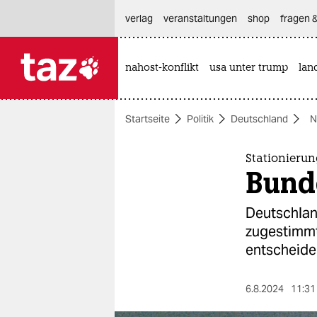
hautnavigation anspringen
hauptinhalt anspringen
footer anspringen
verlag
veranstaltungen
shop
fragen &
nahost-konflikt
usa unter trump
lan

taz zahl ich
taz zahl ich
Startseite
Politik
Deutschland
N
themen
politik
Stationierun
Bund
öko
Deutschlan
gesellschaft
zugestimmt.
entscheide
kultur
sport
6.8.2024
11:31