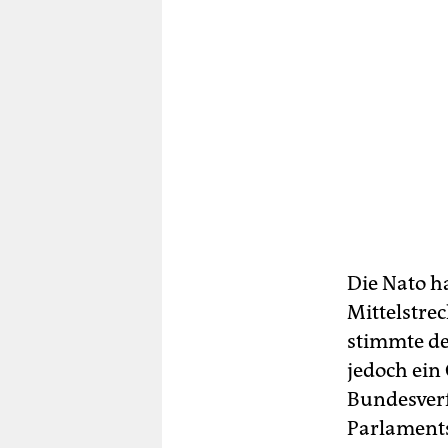
Die Nato h
Mittelstre
stimmte de
jedoch ein
Bundesverf
Parlaments