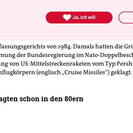
ungsentscheidung im Vorfeld nicht einmal diskut
m anderen weil die Stationierung von Raketen, die

Ja, ich will
and reichen, Russland reizen könnten und eine d
ung nur in Deutschland vorgesehen ist.Der
ftliche Dienst verwies nun aber auf eine Entsch
assungsgerichts von 1984. Damals hatten die G
mmung der Bundesregierung im Nato-Doppelbesch
ung von US-Mittelstreckenraketen vom Typ Pers
flugkörpern (englisch „Cruise Missiles“) geklagt.
agten schon in den 80ern