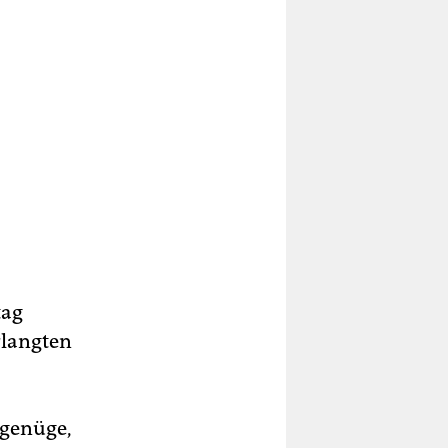
tag
rlangten
 genüge,