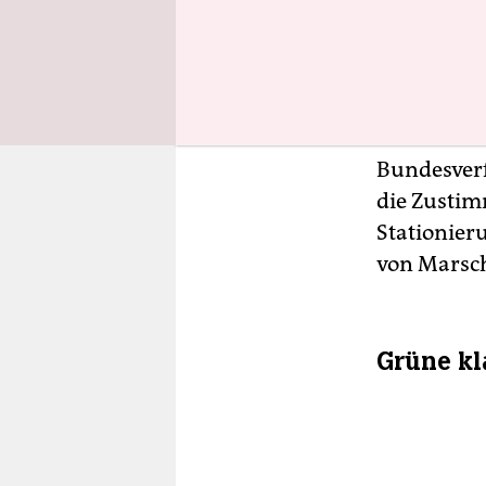
Stationier
konnte, zu
nach Russl
Stationier
Wissenscha
Bundesverf
die Zusti
Stationier
von Marsch
Grüne kl