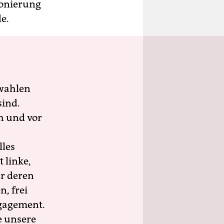
ionierung
e.
wahlen
sind.
h und vor
lles
 linke,
ür deren
n, frei
ngagement.
e unsere