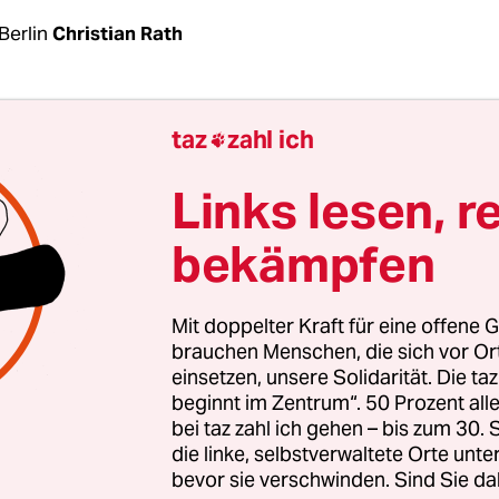
Berlin
Christian Rath
tag muss der Stationierung neuer US-Raketen i
taz
zahl ich

d nicht zustimmen. Zu diesem Schluss kommt e
ten des Wissenschaftlichen Dienstes des Bundest
Links lesen, r
ellt im Auftrag der fraktionslosen Abgeordneten 
bekämpfen
-AfD).Anlass des Gutachtens ist eine
gemeinsame 
ierung und der Bundesregierung von Anfang Jun
Deutschland konventionelle US-Mittelstreckenrak
Mit doppelter Kraft für eine offene G
sowie Tomahawk-Marschflugkörper und noch zu
brauchen Menschen, die sich vor O
einsetzen, unsere Solidarität. Die ta
de Hyperschallwaffen stationiert werden. Diese 
beginnt im Zentrum“. 50 Prozent a
and vor Angriffen auf Nato-Gebiet, etwa im Baltik
bei taz zahl ich gehen – bis zum 30
n.Das Vorgehen der Bundesregierung fand nicht 
die linke, selbstverwaltete Orte unte
aktion Kritik, zum einen weil der Bundestag die
bevor sie verschwinden. Sind Sie da