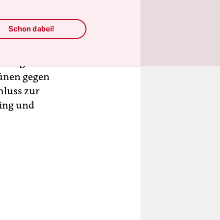
ieren
 bis weit
Schon dabei!
erartige
eidung des
rünen gegen
luss zur
hing und