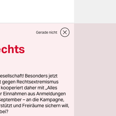
n
Gerade nicht
in
ags. Es
echts
Joana
Erklärung
i. Ab 2026
eten vom
esellschaft! Besonders jetzt
rt gegen Rechtsextremismus
z kooperiert daher mit „Alles
Aufrüstung
ller Einnahmen aus Anmeldungen
um,
. September – an die Kampagne,
zuletzt in
rstützt und Freiräume sichern will,
bei?