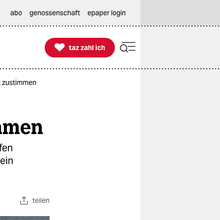
abo
genossenschaft
epaper login

taz zahl ich
taz zahl ich
ht zustimmen
immen
fen
lein
teilen