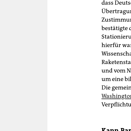
dass Deuts
Übertragun
Zustimmung
bestätigte
Stationier
hierfür wa
Wissenschaf
Raketensta
und vom Na
um eine bi
Die gemein
Washington
Verpflicht
Kann Par