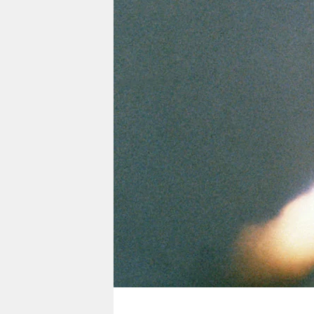
berlin
nord
wahrheit
verlag
verlag
veranstaltungen
shop
fragen & hilfe
unterstützen
abo
genossenschaft