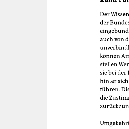
Der Wissens
der Bundes
eingebunde
auch von d
unverbindl
können Am
stellen.We
sie bei de
hinter sic
führen. Di
die Zusti
zurückzu
Umgekehrt 