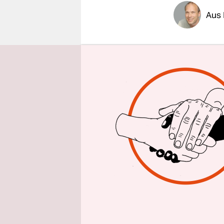
epaper login
Aus 
Der Bundes
Deutschlan
Kurzgutach
wurde erst
Cottar (Ex
der US-Reg
sollen in 
Typ SM 6 
entwickeln
soll Russl
abschrecke
der SPD-Fr