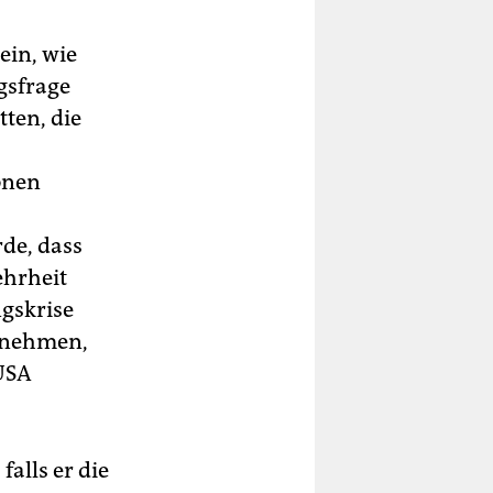
ein, wie
gsfrage
ten, die
onen
de, dass
ehrheit
ngskrise
s nehmen,
USA
alls er die