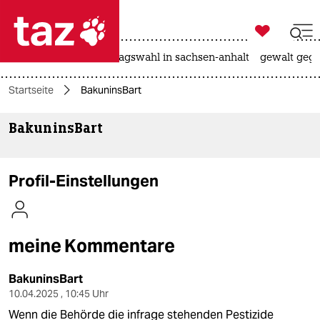

taz zahl ich
nahost-konflikt
landtagswahl in sachsen-anhalt
gewalt gege

taz zahl ich
Startseite
BakuninsBart
taz zahl ich
BakuninsBart
themen
politik
Profil-Einstellungen
öko
gesellschaft
meine Kommentare
kultur
BakuninsBart
sport
10.04.2025 , 10:45 Uhr
Wenn die Behörde die infrage stehenden Pestizide