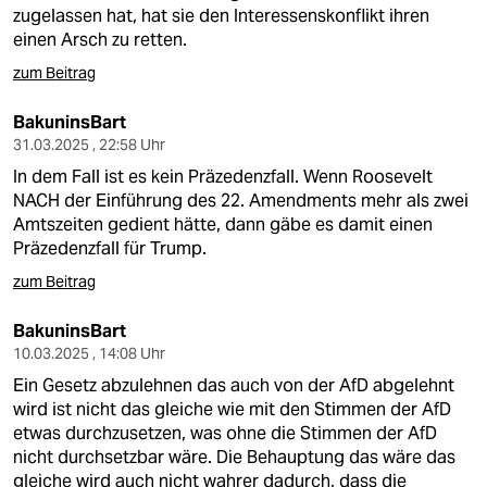
berlin
zugelassen hat, hat sie den Interessenskonflikt ihren
einen Arsch zu retten.
nord
zum Beitrag
wahrheit
BakuninsBart
verlag
31.03.2025 , 22:58 Uhr
In dem Fall ist es kein Präzedenzfall. Wenn Roosevelt
verlag
NACH der Einführung des 22. Amendments mehr als zwei
Amtszeiten gedient hätte, dann gäbe es damit einen
veranstaltungen
Präzedenzfall für Trump.
shop
zum Beitrag
fragen & hilfe
BakuninsBart
10.03.2025 , 14:08 Uhr
unterstützen
Ein Gesetz abzulehnen das auch von der AfD abgelehnt
abo
wird ist nicht das gleiche wie mit den Stimmen der AfD
etwas durchzusetzen, was ohne die Stimmen der AfD
genossenschaft
nicht durchsetzbar wäre. Die Behauptung das wäre das
gleiche wird auch nicht wahrer dadurch, dass die