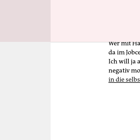
Das Urteil
zahlreiche
Gegenteil d
eigener Er
Wer mit Ha
da im Jobce
Ich will ja
negativ mot
in die selb