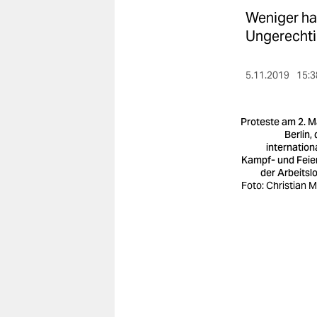
berlin
Weniger har
nord
Ungerechtig
wahrheit
5.11.2019
15:3
verlag
Proteste am 2. Ma
verlag
Berlin,
internation
veranstaltungen
Kampf- und Feie
der Arbeitsl
shop
Foto: Christian 
fragen & hilfe
unterstützen
abo
genossenschaft