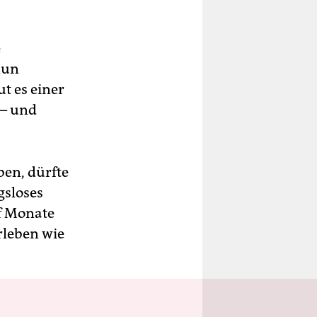
e
nun
ut es einer
 – und
ben, dürfte
gsloses
lf Monate
rleben wie