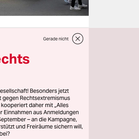
Gerade nicht
ionsirrsinn
echts
r sich
ünftig
n, dass er
aus der
esellschaft! Besonders jetzt
e aufkommt.
rt gegen Rechtsextremismus
z kooperiert daher mit „Alles
,
sie
ller Einnahmen aus Anmeldungen
r
. September – an die Kampagne,
rstützt und Freiräume sichern will,
bei?