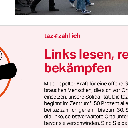
taz
zahl ich

ch hat das Bundesverfassungsgericht dem Sankt
Links lesen, r
Hartz IV Grenzen gesetzt,
teilweise zumindest
. We
gert, einen bestimmten Job anzunehmen, muss k
bekämpfen
 damit rechnen, dafür so heftig bestraft zu werde
nicht einmal mehr Geld für Essen hat. Oder sogar 
Mit doppelter Kraft für eine offene G
iegt, weil das Jobcenter nicht mehr für die Miet
brauchen Menschen, die sich vor O
 uns nichts vor: Die Macht von Jobcenter-
einsetzen, unsere Solidarität. Die ta
r*innen gegenüber Bedürftigen ist immens hoch
beginnt im Zentrum“. 50 Prozent a
n über die Existenz von Menschen
– und die ihre
bei taz zahl ich gehen – bis zum 30
die linke, selbstverwaltete Orte unte
n, in vielen Fällen über die von Kindern.
bevor sie verschwinden. Sind Sie da