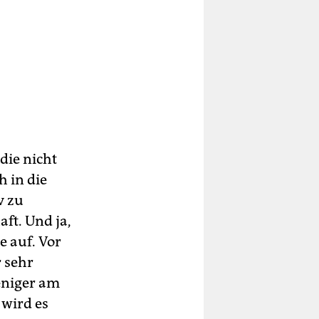
die nicht
 in die
v zu
ft. Und ja,
e auf. Vor
r sehr
eniger am
 wird es