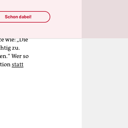
Aus
eher das
Schon dabei!
elbst aus
enwehr.
e wie: „Die
htig zu.
gen.“ Wer so
ation
statt