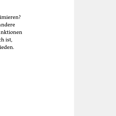
timieren?
 andere
Sanktionen
h ist,
rieden.