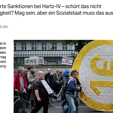
te Sanktionen bei Hartz-IV – schürt das nicht
keit? Mag sein, aber ein Sozialstaat muss das aus
8 Uhr
i in
 dem
alen
rtag
osen
Mang