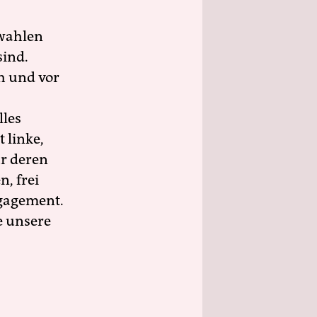
wahlen
sind.
h und vor
lles
 linke,
ür deren
n, frei
ngagement.
e unsere