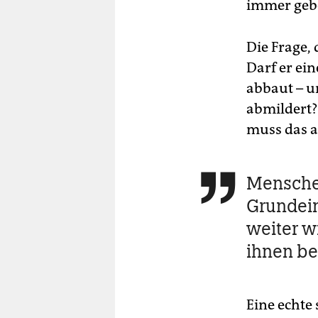
immer gebe
Die Frage, 
Darf er ei
abbaut – u
abmildert?
muss das au
Mensche

Grundei
weiter w
ihnen be
Eine echte