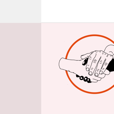
epaper login
E
ndli
bei 
wei
nicht mehr
vielleicht 
Wohnung fl
Machen wir
Mitarbeite
entscheide
Angehörige