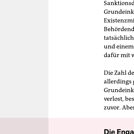
Sanktionsd
Grundeink
Existenzmi
Behördend
tatsächlich
und einem 
dafür mit
Die Zahl d
allerdings
Grundeinko
verlost, b
zuvor. Aber
Die Enga