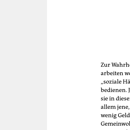
Zur Wahrhe
arbeiten w
„soziale H
bedienen. J
sie in dies
allem jene,
wenig Gel
Gemeinwohl