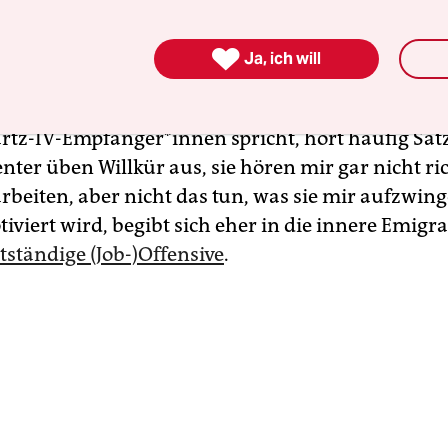
 ist auch aus psychologischer Sicht zu begrüßen. 
n Studien ist seit Jahren bekannt: Druck bewirkt 

Ja, ich will
essen, was er erzeugen soll. Man kennt es doch s
fahrung: Wem gedroht wird, der reagiert mit Geg
rtz-IV-Empfänger*innen spricht, hört häufig Sätz
nter üben Willkür aus, sie hören mir gar nicht ric
 arbeiten, aber nicht das tun, was sie mir aufzwin
iviert wird, begibt sich eher in die innere Emigr
stständige (Job-)Offensive
.