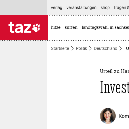
hautnavigation anspringen
hauptinhalt anspringen
footer anspringen
verlag
veranstaltungen
shop
fragen &
hitze
surfen
landtagswahl in sachse

taz zahl ich
taz zahl ich
Startseite
Politik
Deutschland
U
themen
politik
Urteil zu Ha
öko
Inves
gesellschaft
kultur
Kom
sport