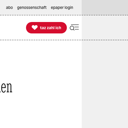
abo
genossenschaft
epaper login

taz zahl ich
taz zahl ich
den