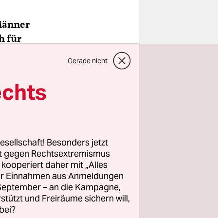
Männer
h für
aden etc.
Gerade nicht
in
e deutsche
echts
nnen
ei
esellschaft! Besonders jetzt
, während
rt gegen Rechtsextremismus
z kooperiert daher mit „Alles
ch drehe
ller Einnahmen aus Anmeldungen
e von
. September – an die Kampagne,
rstützt und Freiräume sichern will,
bei?