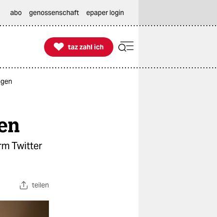
abo
genossenschaft
epaper login

taz zahl ich
taz zahl ich
ngen
en
rm Twitter
teilen