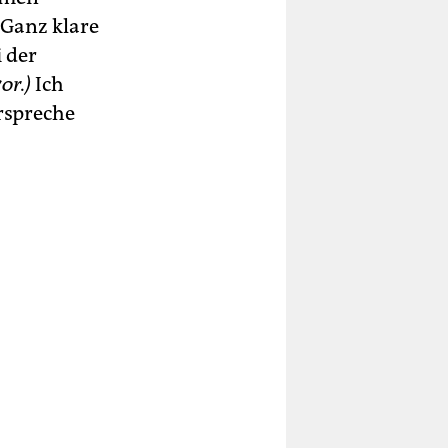
 Ganz klare
 der
or.)
Ich
rspreche