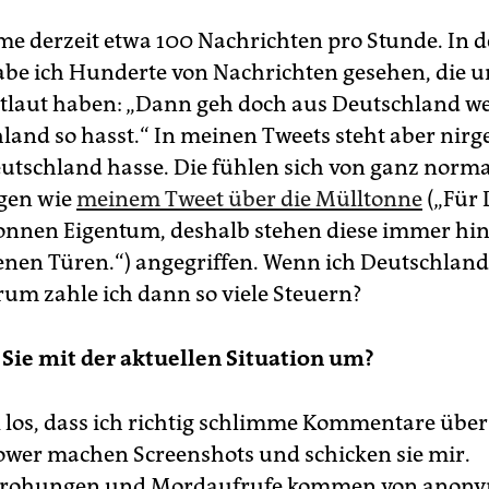
e derzeit etwa 100 Nachrichten pro Stunde. In d
be ich Hunderte von Nachrichten gesehen, die 
tlaut haben: „Dann geh doch aus Deutschland w
land so hasst.“ In meinen Tweets steht aber nir
eutschland hasse. Die fühlen sich von ganz norm
gen wie
meinem Tweet über die Mülltonne
(„Für 
onnen Eigentum, deshalb stehen diese immer hin
enen Türen.“) angegriffen. Wenn ich Deutschlan
um zahle ich dann so viele Steuern?
Sie mit der aktuellen Situation um?
el los, dass ich richtig schlimme Kommentare übe
ower machen Screenshots und schicken sie mir.
rohungen und Mordaufrufe kommen von anon