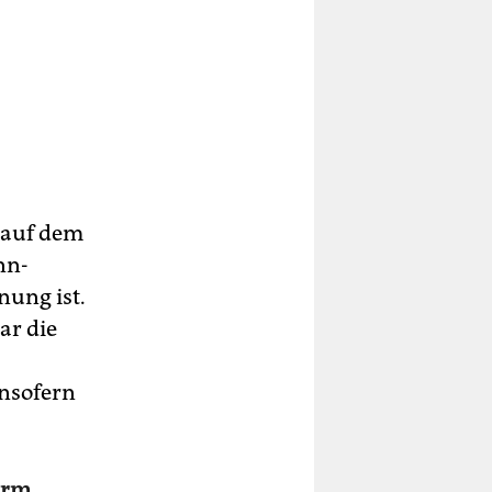
 auf dem
nn-
nung ist.
ar die
insofern
orm