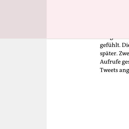
Ihre Äußer
bereits a
Anfangs ka
einige hab
gefühlt. D
später. Zw
Aufrufe ges
Tweets ang