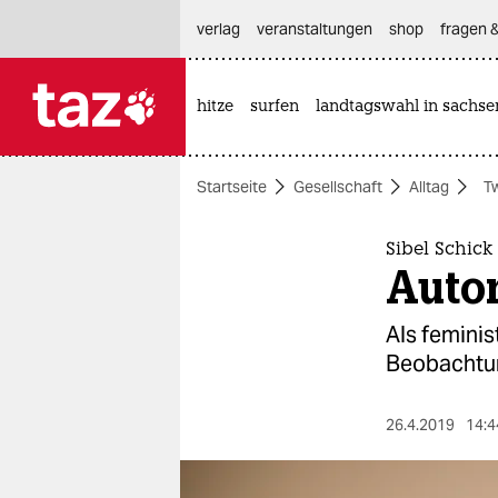
hautnavigation anspringen
hauptinhalt anspringen
footer anspringen
verlag
veranstaltungen
shop
fragen &
hitze
surfen
landtagswahl in sachse

taz zahl ich
taz zahl ich
Startseite
Gesellschaft
Alltag
Tw
themen
politik
Sibel Schick
Auto
öko
Als feminis
gesellschaft
Beobachtun
kultur
26.4.2019
14:4
sport