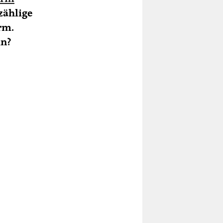
zählige
rm.
in?