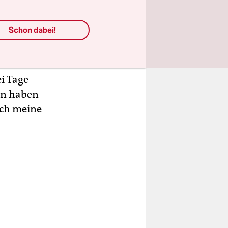
Waren da
Schon dabei!
nd lustig,
riffen
i Tage
len haben
urch meine