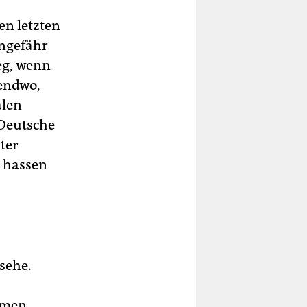
en letzten
ungefähr
eg, wenn
gendwo,
alen
Deutsche
ter
d hassen
rsehe.
ymen