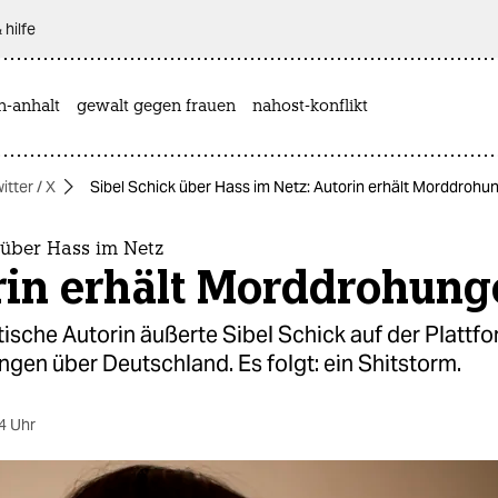
 hilfe
n-anhalt
gewalt gegen frauen
nahost-konflikt
itter / X
Sibel Schick über Hass im Netz: Autorin erhält Morddrohu
 über Hass im Netz
rin erhält Morddrohung
tische Autorin äußerte Sibel Schick auf der Plattfo
gen über Deutschland. Es folgt: ein Shitstorm.
4 Uhr