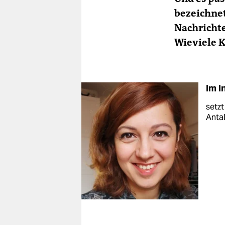
bezeichnet
Nachrichte
Wieviele 
Im I
setzt
Anta