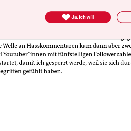
ungen wurden anschließend vielfach geteilt. 
blehnende Kommentare zu lesen?

Ja, ich will
um. Dienstag und Mittwoch fanden es viele gut u
en sich bedankt. Wieder andere haben sich angeg
ie Welle an Hasskommentaren kam dann aber zwe
ei Youtuber*innen mit fünfstelligen Followerzah
tartet, damit ich gesperrt werde, weil sie sich d
egriffen gefühlt haben.