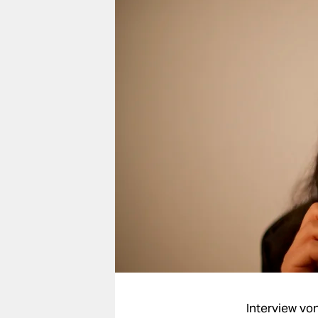
berlin
nord
wahrheit
verlag
verlag
veranstaltungen
shop
fragen & hilfe
unterstützen
abo
genossenschaft
Interview vo