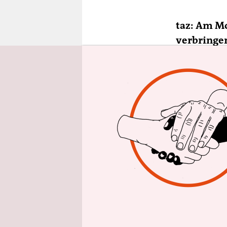
epaper login
taz: Am 
verbringen
Experten, 
Nach dem 
Deutschlan
Gesellscha
Sibel Schi
zusammen u
bestimmte
weiße Mens
den Spieß 
Beobachtu