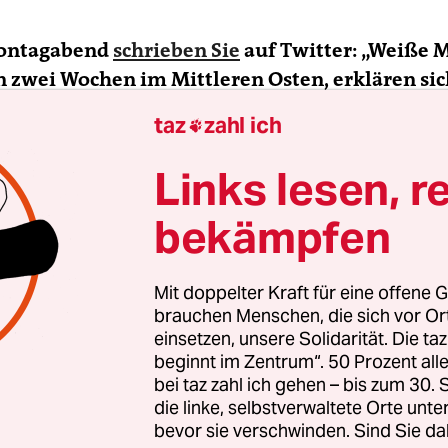
Montagabend
schrieben Sie
auf Twitter: „Weiße 
 zwei Wochen im Mittleren Osten, erklären sic
schreiben Bücher, werden auf Talkshows eingel
taz
zahl ich

Maßstab qualifizieren mich meine zehn Jahre 
d als Deutschlandexpertin. Ein Thread über di
Links lesen, r
ft.“ Was hat Sie zu diesem Post bewegt?
bekämpfen
ck
: Ich saß am Nachmittag mit meinen Freund*i
nd wir sprachen darüber, das People of Color b
Mit doppelter Kraft für eine offene G
n Themen immer als parteiisch gesehen werden
brauchen Menschen, die sich vor O
einsetzen, unsere Solidarität. Die ta
chen als neutrale Experten gelten. Ich dachte, i
beginnt im Zentrum“. 50 Prozent a
um und schreibe das auf. Es wurde ein lange Kett
bei taz zahl ich gehen – bis zum 30
ngen über Deutschland.
die linke, selbstverwaltete Orte unte
bevor sie verschwinden. Sind Sie da