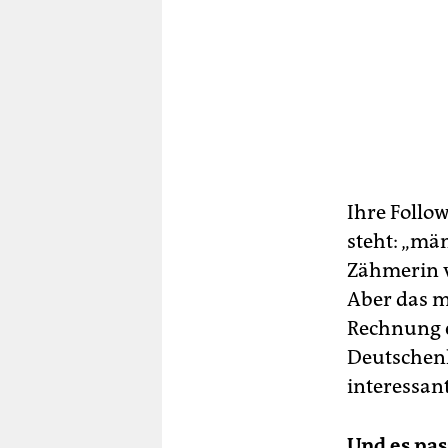
Ihre Follo
steht: „mä
Zähmerin v
Aber das m
Rechnung e
Deutschenha
interessant
Und es pas