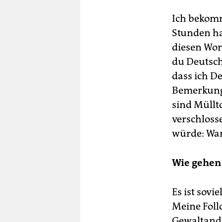
Ich bekomm
Stunden ha
diesen Wor
du Deutsch
dass ich D
Bemerkun
sind Müllt
verschloss
würde: War
Wie gehen 
Es ist sovi
Meine Foll
Gewaltand