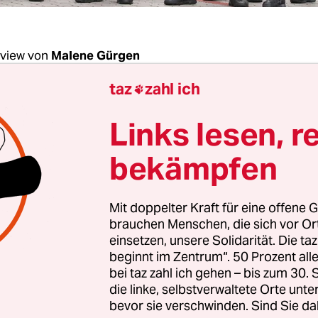
rview von
Malene Gürgen
taz
zahl ich

Sauerteig, seit dem Wochenende gibt es bundes
Links lesen, r
g
über Berichte
, wonach 60 Autonome am verg
s Privatgrundstück eines Polizisten im wendlä
bekämpfen
gestürmt hätten. Sie waren bei der Aktion dabe
richte bestätigen?
Mit doppelter Kraft für eine offene G
brauchen Menschen, die sich vor O
 Sauerteig:
Gestürmt haben?
(Lacht.)
Absolut nic
einsetzen, unsere Solidarität. Die ta
beginnt im Zentrum“. 50 Prozent a
aßen: In dieser Siedlung dort gibt es einen Wend
bei taz zahl ich gehen – bis zum 30
e, dort haben sich etwa 60 Menschen hingestellt 
die linke, selbstverwaltete Orte unte
Vielleicht ein Viertel davon hatte sich vermummt
bevor sie verschwinden. Sind Sie da