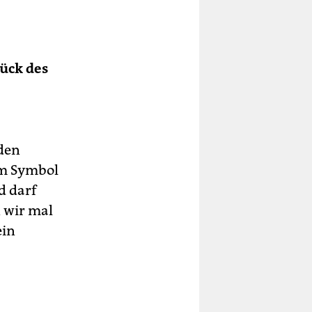
ück des
den
em Symbol
d darf
 wir mal
ein