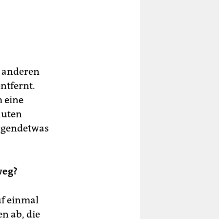
n anderen
ntfernt.
m eine
nuten
irgendetwas
weg?
f einmal
n ab, die