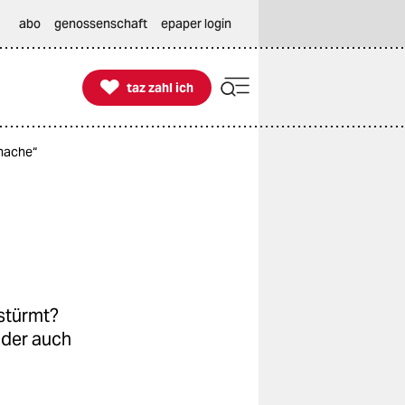
abo
genossenschaft
epaper login

taz zahl ich
taz zahl ich
smache“
stürmt?
 der auch