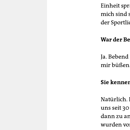
Einheit sp
mich sind s
der Sportli
War der Be
Ja. Bebend 
mir büßen
Sie kennen
Natürlich. 
uns seit 30
dann zu an
wurden von