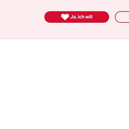
ann drei oder vier Personen zu dem Carport auf 
k des Beamten gegangen und haben dort an der

l angetackert, einer in schwarz-rot, einer mit d
Ja, ich will
schen YPG. Außerdem wurde in dem Baum vor d
tange mit einem weiteren YPG-Wimpel angebrach