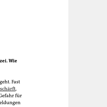
zei. Wie
eht. Fast
rschärft
,
Gefahr für
Meldungen