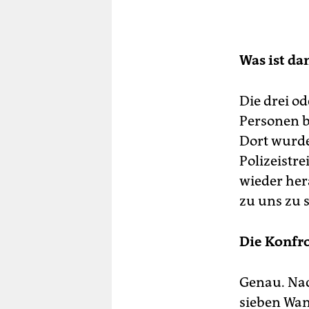
Was ist da
Die drei o
Personen b
Dort wurde
Polizeistr
wieder her
zu uns zu 
Die Konfro
Genau. Na
sieben Wan