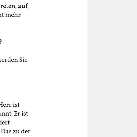
reten, auf
cht mehr
?
werden Sie
Herr ist
nnt. Er ist
iert
 Das zu der