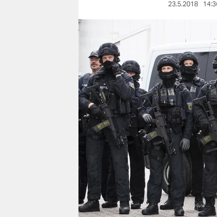
berlin
23.5.2018
14:3
nord
wahrheit
verlag
verlag
veranstaltungen
shop
fragen & hilfe
unterstützen
abo
genossenschaft