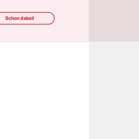
dem
 Holzwand
em Symbol
Schon dabei!
em Haus
t.