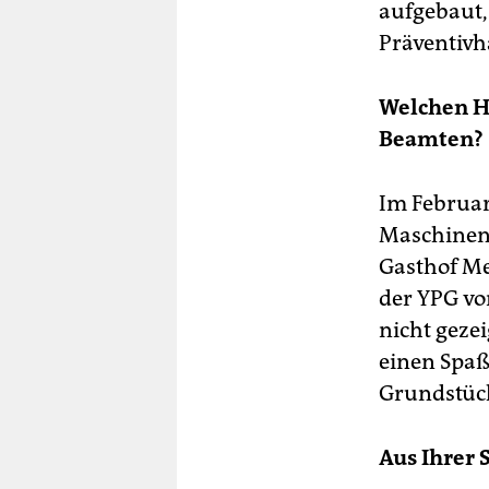
aufgebaut,
Präventivh
Welchen H
Beamten?
Im Februar
Maschineng
Gasthof M
der YPG vo
nicht geze
einen Spaß
Grundstüc
Aus Ihrer 