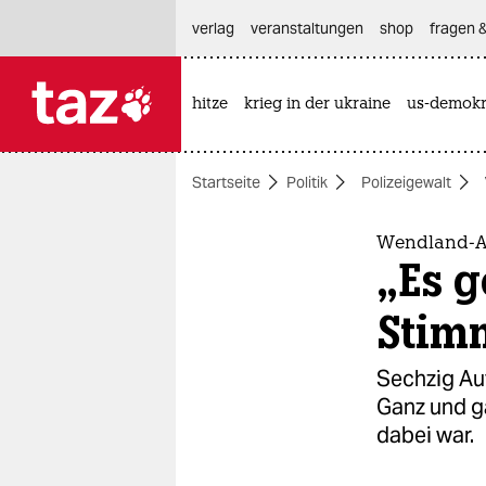
hautnavigation anspringen
hauptinhalt anspringen
footer anspringen
verlag
veranstaltungen
shop
fragen &
hitze
krieg in der ukraine
us-demokr

taz zahl ich
taz zahl ich
Startseite
Politik
Polizeigewalt
themen
politik
Wendland-Akt
„Es g
öko
Stim
gesellschaft
Sechzig Au
kultur
Ganz und ga
dabei war.
sport