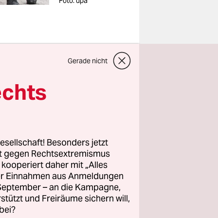
Foto: dpa
Gerade nicht
weit
echts
angenen
ndischen
i – können
esellschaft! Besonders jetzt
rt gegen Rechtsextremismus
ht. Es war
z kooperiert daher mit „Alles
ller Einnahmen aus Anmeldungen
eplatz mit
. September – an die Kampagne,
und
rstützt und Freiräume sichern will,
. Von dort
bei?