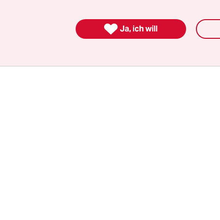
odus gefunden hat. Zunächst landet er mit
ischem Ton ausgerechnet beim Thema Wirtschaf

Ja, ich will
 Höcke wirft ihm vor, dass doch die CDU als langj
partei mitverantwortlich für die Probleme im Lan