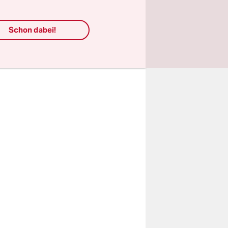
t in der
Schon dabei!
ährige
d sei.