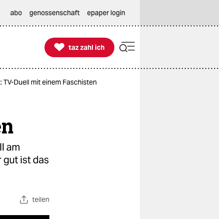
abo
genossenschaft
epaper login

taz zahl ich
taz zahl ich
 TV-Duell mit einem Faschisten
en
ll am
 gut ist das
teilen