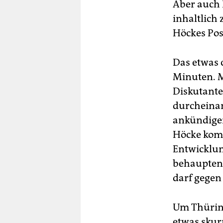
Aber auch 
inhaltlich 
Höckes Pos
Das etwas 
Minuten. Mi
Diskutanten
durcheinan
ankündigen,
Höcke komm
Entwicklun
behaupten,
darf gegen
Um Thüring
etwas skur