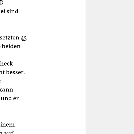
fD
bei sind
setzten 45
e beiden
check
ht besser.
r
 kann
 und er
einem
h auf