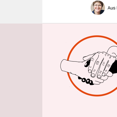
epaper login
Aus 
Ganz am En
Voigt
seine
bürgerlich,
sagt er ka
WeltTV am 
CDU und Sp
September,
ablösen.
Für den CD
braucht im
Rechtsextr