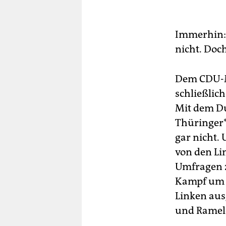
Immerhin: 
nicht. Doch
Dem CDU-M
schließlich
Mit dem Du
Thüringer*
gar nicht.
von den Li
Umfragen z
Kampf um 
Linken aus
und Ramelo