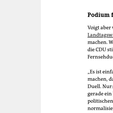
Podium f
Voigt aber
Landtagsw
machen. We
die CDU sti
Fernsehduel
„Es ist ein
machen, da
Duell. Nur:
gerade ein
politische
normalisie