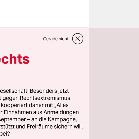
ringt
Mario
Gerade nicht
nicht
 autoritär“,
echts
o von
eschef der
hlen im
inken
esellschaft! Besonders jetzt
rt gegen Rechtsextremismus
z kooperiert daher mit „Alles
ller Einnahmen aus Anmeldungen
nnen. Er
. September – an die Kampagne,
AfD, dem
rstützt und Freiräume sichern will,
bei?