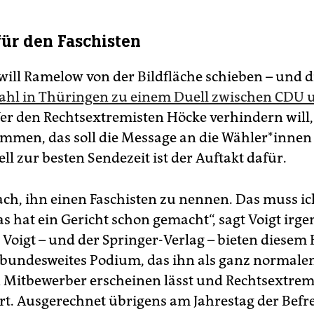
ür den Faschisten
 will Ramelow von der Bildfläche schieben – und d
ahl in Thüringen zu einem Duell zwischen CDU 
r den Rechtsextremisten Höcke verhindern will,
mmen, das soll die Message an die Wäh­le­r*in­nen
l zur besten Sendezeit ist der Auftakt dafür.
fach, ihn einen Faschisten zu nennen. Das muss ic
s hat ein Gericht schon gemacht“, sagt Voigt ir
 Voigt – und der Springer-Verlag – bieten diesem 
 bundesweites Podium, das ihn als ganz normale
n Mitbewerber erscheinen lässt und Rechtsextre
rt. Ausgerechnet übrigens am Jahrestag der Befr