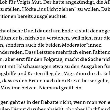
Lob für Voigts Mut. Der hatte angekündigt, die A
zu stellen, Höcke „ins Licht ziehen“ zu wollen. Da
itionen bereits ausgeleuchtet.
chaotische Duell dauert am Ende 71 statt der ange
tunter ist nichts zu verstehen, weil nicht nur di
, sondern auch die beiden Mo­de­ra­to­r*in­nen
derreden. Dass Letztere mehrfach einen Fakten
 aber erst für den Folgetag, macht die Sache nic
t mit Falschaussagen etwa zu den Ausgaben fü
gshilfe und Kosten illegaler Migration durch. Er
 dass es den Briten nach dem Brexit besser gehe,
 Muslime hetzen. Niemand greift ein.
en geht es in der Debatte nicht, wenn man von 
rilen Disput darüber absieht, ob rohes Hackfleisc