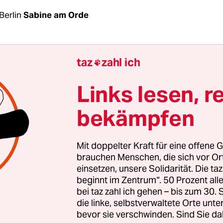
Berlin
Sabine am Orde
de, als die Sendezeit schon weit überzogen ist, b
taz
zahl ich

 Nachricht noch einmal auf den Punkt. „Sie sind 
 Sie sind völkisch; wir sind demokratisch, Sie sind
Links lesen, r
mpfeslustig in Richtung
Björn Höcke
, der im Studi
bekämpfen
Redepult neben ihm steht. Voigt, Thüringer Land
itzenkandidat seiner Partei für die Landtagswa
 will Ministerpräsident
Bodo Ramelow
von den L
Mit doppelter Kraft für eine offene G
brauchen Menschen, die sich vor O
einsetzen, unsere Solidarität. Die ta
beginnt im Zentrum“. 50 Prozent a
U-Mann hätte der Abend schlechter verlaufen kö
bei taz zahl ich gehen – bis zum 30
 TV-Duell mit seinem Gegenkandidaten von der 
die linke, selbstverwaltete Orte unte
bevor sie verschwinden. Sind Sie da
emisten Höcke, zwar eine Weile, bis er seinen