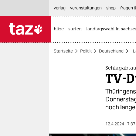
hautnavigation anspringen
hauptinhalt anspringen
footer anspringen
verlag
veranstaltungen
shop
fragen &
hitze
surfen
landtagswahl in sachse

taz zahl ich
taz zahl ich
Startseite
Politik
Deutschland
L
themen
politik
Schlagabtau
TV-Du
öko
Thüringens
gesellschaft
Donnerstag 
noch lange 
kultur
sport
12.4.2024
7:37