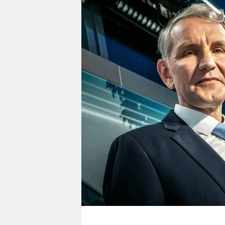
berlin
nord
wahrheit
verlag
verlag
veranstaltungen
shop
fragen & hilfe
unterstützen
abo
genossenschaft