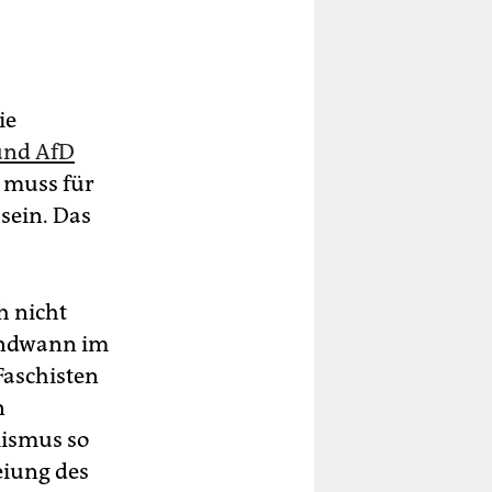
ie
und AfD
 muss für
 sein. Das
h nicht
gendwann im
Faschisten
n
mismus so
eiung des